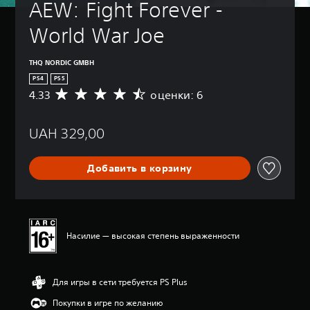
AEW: Fight Forever - 
World War Joe
THQ NORDIC GMBH
PS4
PS5
4.33
оценки: 6
С
р
е
UAH 329,00
д
н
я
Добавить в корзину
я
о
ц
е
н
к
Насилие — высокая степень выраженности
а
:
4
Для игры в сети требуется PS Plus
.
3
Покупки в игре по желанию
3