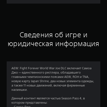
о
ц
е
н
Сведения об игре и
к
юридическая информация
а
:
4
AEW: Fight Forever World War Joe DLC включает Самоа
Джо — единственного рестлера, обладавшего
.
главными чемпионскими поясами AEW, ROH и TNA,
новую карту Japan Shrine, два новых элемента одежды,
3
а также 11 новых движений, включая фирменные
насмешки.
3
Данный контент является частью Season Pass 4, в
и
котором представлены:
– Самоа Джо