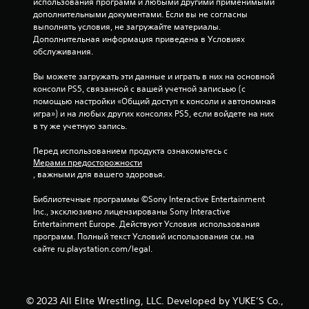
использования программ и любыми другими применимыми 
о
дополнительными документами. Если вы не согласны 
выполнять условия, не загружайте материалы. 
с
Дополнительная информация приведена в Условиях 
обслуживания.
н
Вы можете загружать эти данные и играть в них на основной 
о
консоли PS5, связанной с вашей учетной записьью (с 
помощью настройки «Общий доступ к консоли и автономная 
в
игра») и на любых других консолях PS5, если войдете на них 
в ту же учетную запись.
а
Перед использованием продукта ознакомьтесь с 
н
Мерами предосторожности
, важными для вашего здоровья.
и
Библиотечные программы ©Sony Interactive Entertainment 
и
Inc., эксклюзивно лицензированы Sony Interactive 
Entertainment Europe. Действуют Условия использования 
6
программ. Полный текст Условий использования см. на 
сайте ru.playstation.com/legal.
о
ц
© 2023 All Elite Wrestling, LLC. Developed by YUKE’S Co.,