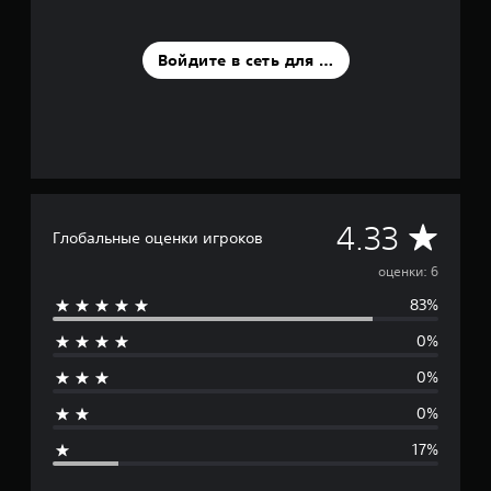
е
н
о
Войдите в сеть для оценки
к
С
4.33
Глобальные оценки игроков
р
оценки: 6
83%
е
0%
д
0%
н
0%
я
17%
я