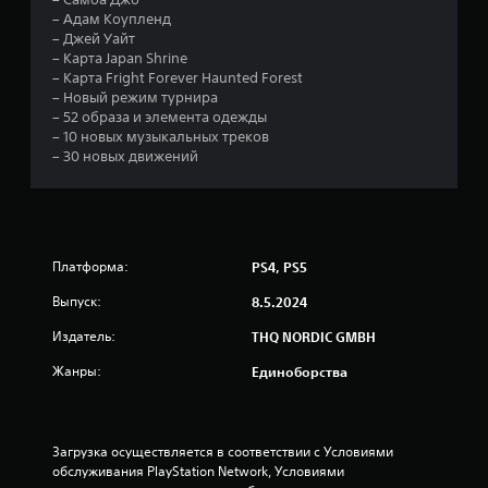
з
– Адам Коупленд
– Джей Уайт
п
– Карта Japan Shrine
– Карта Fright Forever Haunted Forest
я
– Новый режим турнира
– 52 образа и элемента одежды
т
– 10 новых музыкальных треков
– 30 новых движений
и
з
в
Платформа:
PS4, PS5
е
Выпуск:
8.5.2024
Издатель:
з
THQ NORDIC GMBH
Жанры:
Единоборства
д
н
Загрузка осуществляется в соответствии с Условиями 
а
обслуживания PlayStation Network, Условиями 