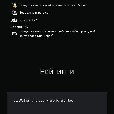
и
Поддерживается до 4 игроков в сети с PS Plus
з
Возможна игра в сети
п
я
Игроки: 1 - 4
т
и
Версия PS5
з
Поддерживается функция вибрации (беспроводной
в
контроллер DualSense)
е
з
д
н
а
о
с
Рейтинги
н
о
в
а
н
и
и
AEW: Fight Forever - World War Joe
6
о
ц