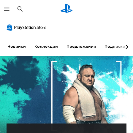
П
о
и
с
к
Новинки
Коллекции
Предложения
Подписки