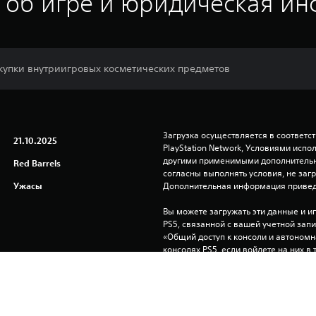
 об игре и юридическая и
купки внутриигровых косметических предметов
Загрузка осуществляется в соответс
21.10.2025
PlayStation Network, Условиями исп
другими применимыми дополнительны
Red Barrels
согласны выполнять условия, не заг
Ужасы
Дополнительная информация привед
Вы можете загружать эти данные и иг
PS5, связанной с вашей учетной зап
«Общий доступ к консоли и автономна
консолях PS5, если войдете на них в 
Перед использованием продукта озна
Мерами предосторожности
, важными для вашего здоровья.