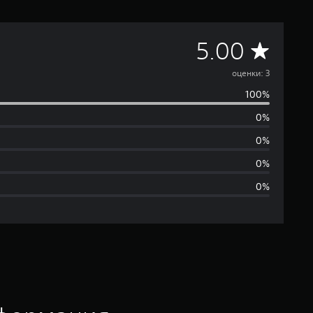
С
5.00
р
оценки: 3
100%
е
0%
д
0%
н
0%
0%
я
я
о
ц