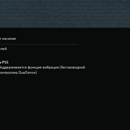
е насилие
елей
я PS5
Поддерживается функция вибрации (беспроводной
контроллер DualSense)