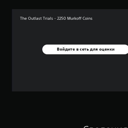
е
з
д
The Outlast Trials - 2250 Murkoff Coins
н
а
о
с
н
о
Войдите в сеть для оценки
в
а
н
и
и
3
о
ц
е
н
о
к