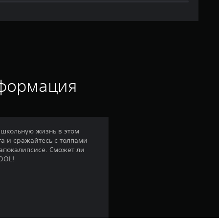
я
я
о
ц
е
нформация
н
к
 школьную жизнь в этом
та и сражайтесь с толпами
а
апокалипсисе. Сможет ли
OOL!
:
4
.