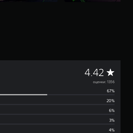
С
4.42
р
оценки: 1356
67%
е
20%
д
6%
н
3%
4%