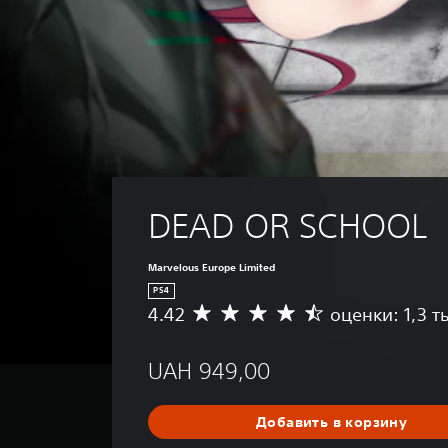
DEAD OR SCHOOL
Marvelous Europe Limited
PS4
4.42
оценки: 1,3 т
С
р
е
UAH 949,00
д
н
я
Добавить в корзину
я