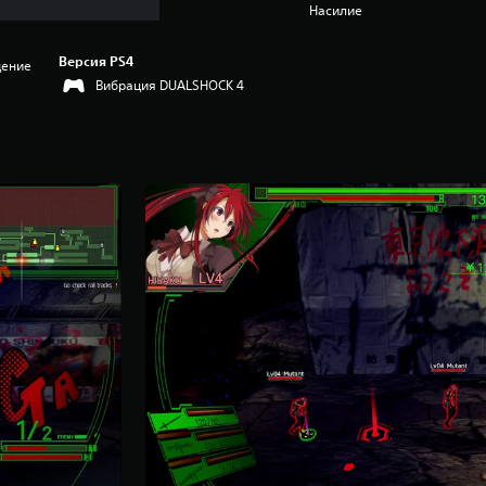
Насилие
Версия PS4
дение
Вибрация DUALSHOCK 4