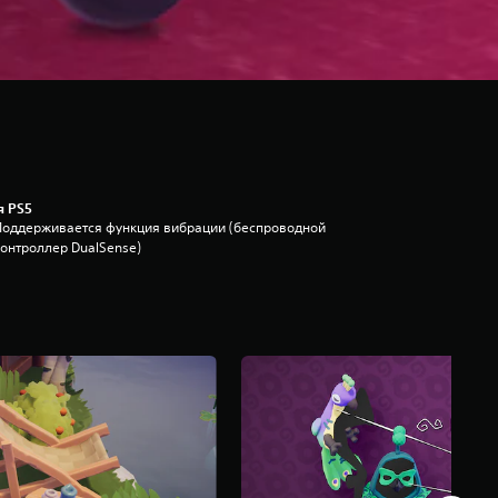
я PS5
Поддерживается функция вибрации (беспроводной
контроллер DualSense)