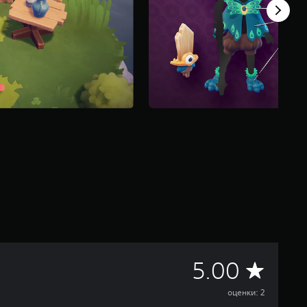
С
5.00
р
оценки: 2