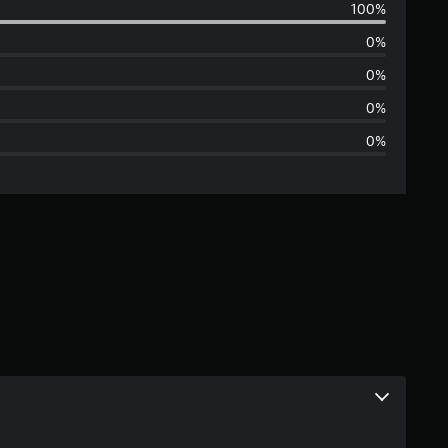
100%
е
0%
д
0%
н
0%
0%
я
я
о
ц
е
и
н
к