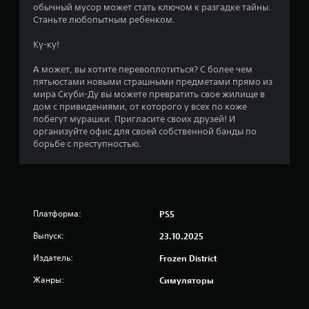
з
обычный мусор может стать ключом к разгадке тайны.
Станьте любопытным ребенком.
д
Ку-ку!
н
А может, вы хотите перевоплотиться? С более чем
а
пятьюстами новыми страшными предметами прямо из
мира Скуби-Ду вы можете превратить свое жилище в
о
дом с привидениями, от которого у всех по коже
побегут мурашки. Пригласите своих друзей! И
с
организуйте офис для своей собственной банды по
борьбе с преступностью.
н
о
в
Платформа:
PS5
а
Выпуск:
23.10.2025
н
Издатель:
Frozen District
и
Жанры:
Симуляторы