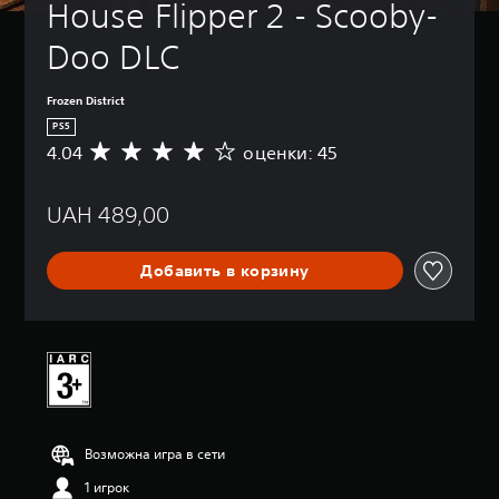
House Flipper 2 - Scooby-
Doo DLC
Frozen District
PS5
4.04
оценки: 45
С
р
е
UAH 489,00
д
н
я
Добавить в корзину
я
о
ц
е
н
к
а
:
4
Возможна игра в сети
.
0
1 игрок
4