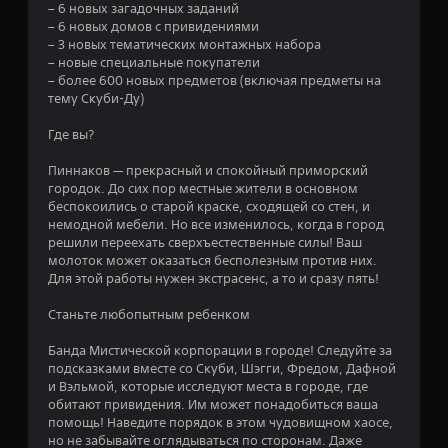
.
– 6 новых загадочных заданий
– 6 новых домов с привидениями
0
– 3 новых тематических монтажных набора
– новые специальные покупатели
4
– более 600 новых предметов (включая предметы на
тему Скуби-Ду)
и
Где вы?
з
Пиннаков — прекрасный и спокойный приморский
п
городок. До сих пор местные жители в основном
беспокоились о старой краске, сходящей со стен, и
я
немодной мебели. Но все изменилось, когда в город
решили переехать сверхъестественные силы! Ваш
т
молоток может оказаться бесполезным против них.
Для этой работы нужен экстрасенс, а то и сразу пять!
и
Станьте любопытным ребенком
з
Банда Мистической корпорации в городе! Следуйте за
подсказками вместе со Скуби, Шэгги, Фредом, Дафной
в
и Вэльмой, которые исследуют места в городе, где
обитают привидения. Им может понадобиться ваша
е
помощь! Наведите порядок в этом чудовищном хаосе,
но не забывайте оглядываться по сторонам. Даже