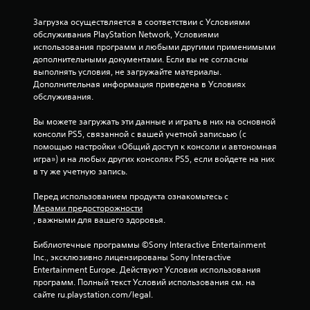
и
4
Загрузка осуществляется в соответствии с Условиями 
обслуживания PlayStation Network, Условиями 
5
использования программ и любыми другими применимыми 
дополнительными документами. Если вы не согласны 
о
выполнять условия, не загружайте материалы. 
Дополнительная информация приведена в Условиях 
обслуживания.
ц
Вы можете загружать эти данные и играть в них на основной 
е
консоли PS5, связанной с вашей учетной записьью (с 
помощью настройки «Общий доступ к консоли и автономная 
н
игра») и на любых других консолях PS5, если войдете на них 
в ту же учетную запись.
о
Перед использованием продукта ознакомьтесь с 
к
Мерами предосторожности
, важными для вашего здоровья.
Библиотечные программы ©Sony Interactive Entertainment 
Inc., эксклюзивно лицензированы Sony Interactive 
Entertainment Europe. Действуют Условия использования 
программ. Полный текст Условий использования см. на 
сайте ru.playstation.com/legal.