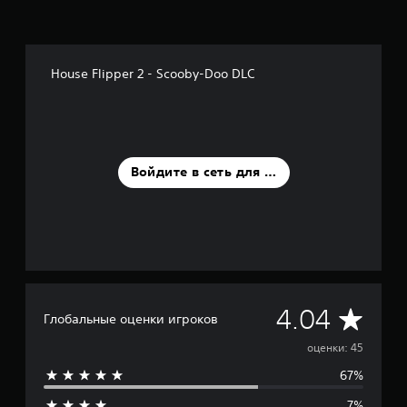
ц
е
н
о
House Flipper 2 - Scooby-Doo DLC
к
Войдите в сеть для оценки
С
4.04
Глобальные оценки игроков
р
оценки: 45
67%
е
7%