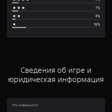
д
7%
н
4%
я
16%
я
о
ц
е
н
Сведения об игре и
к
юридическая информация
а
:
4
Что новенького?