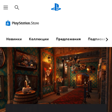
П
о
и
с
к
Новинки
Коллекции
Предложения
Подписки