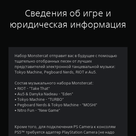
н
Сведения об игре и
к
юридическая информация
а
:
5
Набор Monstercat отправит вас в будущее с помощью
тщательно отобранных песен от лучших
и
представителей электронной танцевальной музыки:
Tokyo Machine, Pegboard Nerds, RIOT и Au5.
з
Состав музыкального набора Monstercat:
п
• RIOT - "Take That"
• Au5 & Danyka Nadeau - "Eden"
я
• Tokyo Machine - "TURBO"
• Pegboard Nerds & Tokyo Machine - "MOSHI"
т
• Nitro Fun - "New Game"
и
Кроме того, для подключения PS Camera к консолям
з
PS5™ требуется адаптер PlayStation Camera (не надо