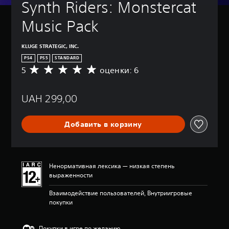
Synth Riders: Monstercat 
Music Pack
KLUGE STRATEGIC, INC.
PS4
PS5
STANDARD
5
оценки: 6
С
р
е
UAH 299,00
д
н
я
Добавить в корзину
я
о
ц
е
н
Ненормативная лексика — низкая степень
к
выраженности
а
:
Взаимодействие пользователей, Внутриигровые
5
покупки
и
з
п
Покупки в игре по желанию