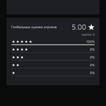
С
5.00
Глобальные оценки игроков
р
оценки: 6
100%
е
0%
д
0%
н
0%
я
0%
я
о
ц
е