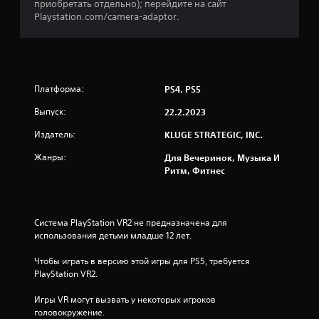
приобретать отдельно); перейдите на сайт
в
Playstation.com/camera-adaptor.
е
з
Платформа:
PS4, PS5
д
Выпуск:
22.2.2023
н
Издатель:
KLUGE STRATEGIC, INC.
а
Жанры:
Для Вечеринок, Музыка И
Ритм, Фитнес
о
с
Система PlayStation VR2 не предназначена для 
н
использования детьми младше 12 лет.
о
Чтобы играть в версию этой игры для PS5, требуется 
PlayStation VR2.
в
Игры VR могут вызвать у некоторых игроков 
а
головокружение.