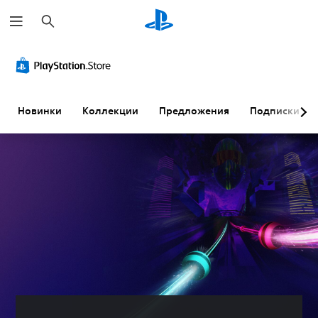
П
о
и
с
к
Новинки
Коллекции
Предложения
Подписки