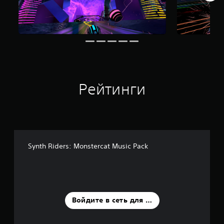
к
Рейтинги
Synth Riders: Monstercat Music Pack
Войдите в сеть для оценки