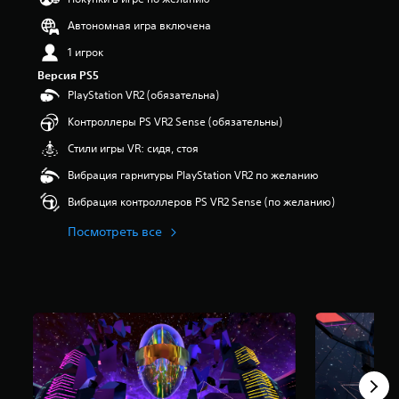
я
Автономная игра включена
т
и
1 игрок
з
Версия PS5
в
е
PlayStation VR2 (обязательна)
з
Контроллеры PS VR2 Sense (обязательны)
д
н
Стили игры VR: сидя, стоя
а
о
Вибрация гарнитуры PlayStation VR2 по желанию
с
Вибрация контроллеров PS VR2 Sense (по желанию)
н
о
Посмотреть все
в
а
н
и
и
6
о
ц
е
н
о