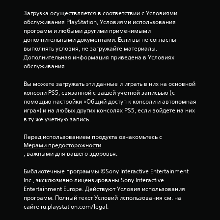
н
Загрузка осуществляется в соответствии с Условиями 
обслуживания PlayStation, Условиями использования 
и
программ и любыми другими применимыми 
дополнительными документами. Если вы не согласны 
и
выполнять условия, не загружайте материалы. 
Дополнительная информация приведена в Условиях 
6
обслуживания.
о
Вы можете загружать эти данные и играть в них на основной 
консоли PS5, связанной с вашей учетной записьью (с 
ц
помощью настройки «Общий доступ к консоли и автономная 
игра») и на любых других консолях PS5, если войдете на них 
е
в ту же учетную запись.
н
Перед использованием продукта ознакомьтесь с 
Мерами предосторожности
, важными для вашего здоровья.
о
Библиотечные программы ©Sony Interactive Entertainment 
к
Inc., эксклюзивно лицензированы Sony Interactive 
Entertainment Europe. Действуют Условия использования 
программ. Полный текст Условий использования см. на 
сайте ru.playstation.com/legal.