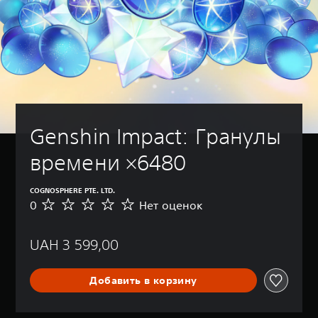
Genshin Impact: Гранулы 
времени ×6480
COGNOSPHERE PTE. LTD.
0
Нет оценок
Н
е
т
UAH 3 599,00
о
ц
е
Добавить в корзину
н
о
к