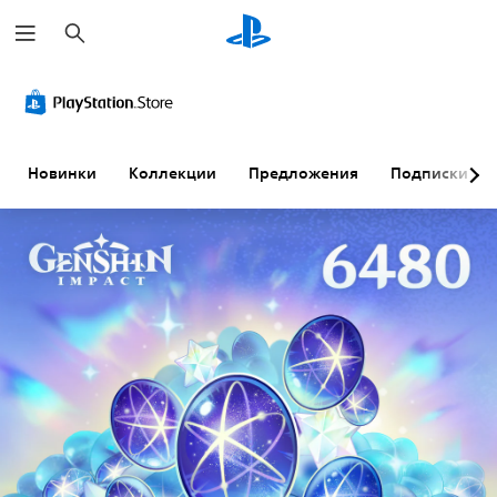
П
о
и
с
к
Новинки
Коллекции
Предложения
Подписки