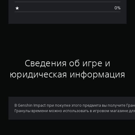
е
0%
н
о
к
Сведения об игре и
юридическая информация
В Genshin Impact при покупке этого предмета вы получите Гран
Гранулы времени можно использовать в игровом магазине для