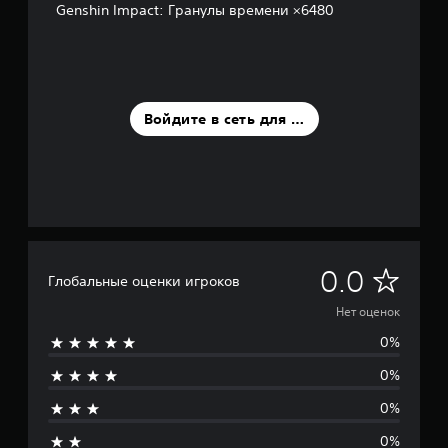
Genshin Impact: Гранулы времени ×6480
Войдите в сеть для оценки
Н
0.0
Глобальные оценки игроков
е
Нет оценок
0%
т
0%
о
0%
ц
0%