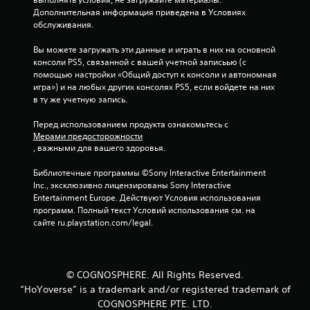
о
Дополнительная информация приведена в Условиях 
обслуживания.
с
Вы можете загружать эти данные и играть в них на основной 
н
консоли PS5, связанной с вашей учетной записьью (с 
помощью настройки «Общий доступ к консоли и автономная 
о
игра») и на любых других консолях PS5, если войдете на них 
в ту же учетную запись.
в
Перед использованием продукта ознакомьтесь с 
а
Мерами предосторожности
, важными для вашего здоровья.
н
Библиотечные программы ©Sony Interactive Entertainment 
и
Inc., эксклюзивно лицензированы Sony Interactive 
Entertainment Europe. Действуют Условия использования 
и
программ. Полный текст Условий использования см. на 
сайте ru.playstation.com/legal.
3
о
© COGNOSPHERE. All Rights Reserved.
ц
“HoYoverse” is a trademark and/or registered trademark of
COGNOSPHERE PTE. LTD.