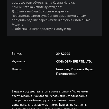
з
ресурсов или обменять на Камни Истока.
Камни Истока используются для:
п
1) обмена на Судьбоносные встречи и
Переплетающиеся судьбы, которые помогут вам
я
получить редких персонажей и оружие с помощью
Молитв;
т
2) обмена на Первородную смолу и др.
и
з
Выпуск:
29.7.2025
в
Издатель:
COGNOSPHERE PTE. LTD.
е
Жанры:
Боевики, Ролевые Игры,
з
Приключения
д
н
Загрузка осуществляется в соответствии с Условиями 
обслуживания PlayStation, Условиями использования 
а
программ и любыми другими применимыми 
дополнительными документами. Если вы не согласны 
выполнять условия, не загружайте материалы. 