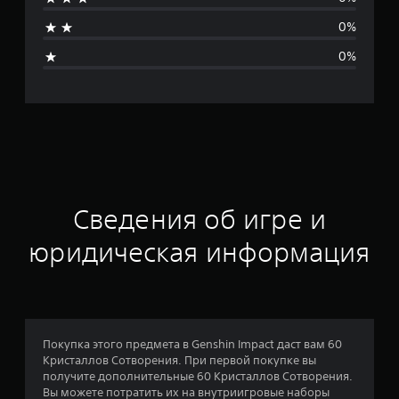
н
0%
я
0%
я
о
ц
е
н
Сведения об игре и
к
юридическая информация
а
:
5
Покупка этого предмета в Genshin Impact даст вам 60
Кристаллов Сотворения. При первой покупке вы
и
получите дополнительные 60 Кристаллов Сотворения.
Вы можете потратить их на внутриигровые наборы