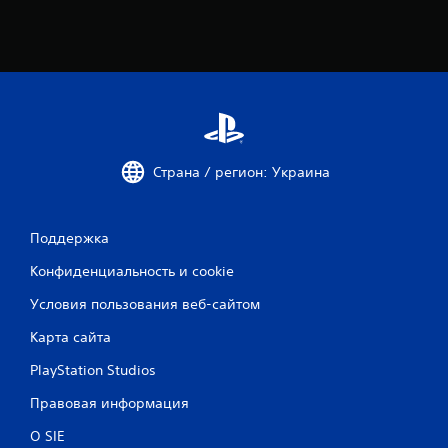
е
н
о
к
Страна / регион: Украина
Поддержка
Конфиденциальность и cookie
Условия пользования веб-сайтом
Карта сайта
PlayStation Studios
Правовая информация
О SIE