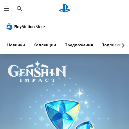
П
о
и
с
к
Новинки
Коллекции
Предложения
Подписки