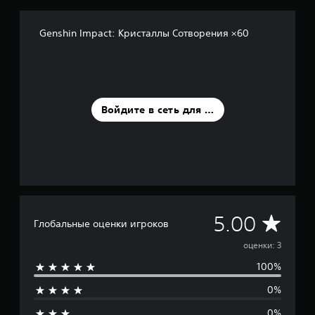
в
а
н
Genshin Impact: Кристаллы Сотворения ×60
и
и
3
о
ц
е
Войдите в сеть для оценки
н
о
к
С
5.00
Глобальные оценки игроков
р
оценки: 3
100%
е
0%
д
0%