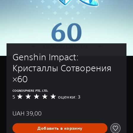
Genshin Impact: 
Кристаллы Сотворения 
×60
COGNOSPHERE PTE. LTD.
5
оценки: 3
С
р
е
UAH 39,00
д
н
я
Добавить в корзину
я