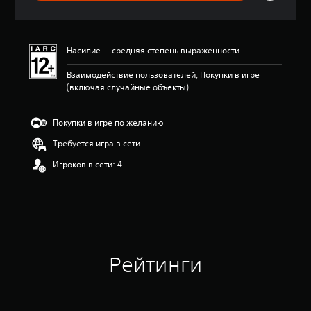
о
ц
е
н
Насилие — средняя степень выраженности
к
а
Взаимодействие пользователей, Покупки в игре
:
(включая случайные объекты)
5
и
з
Покупки в игре по желанию
п
я
Требуется игра в сети
т
Игроков в сети: 4
и
з
в
е
з
д
н
а
Рейтинги
о
с
н
о