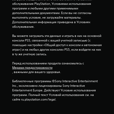
обслуживания PlayStation, Условиями использования 
а
программ и любыми другими применимыми 
дополнительными документами. Если вы не согласны 
н
выполнять условия, не загружайте материалы. 
Дополнительная информация приведена в Условиях 
и
обслуживания.
и
Вы можете загружать эти данные и играть в них на основной 
консоли PS5, связанной с вашей учетной записьью (с 
5
помощью настройки «Общий доступ к консоли и автономная 
игра») и на любых других консолях PS5, если войдете на них 
8
в ту же учетную запись.
о
Перед использованием продукта ознакомьтесь с 
Мерами предосторожности
ц
, важными для вашего здоровья.
е
Библиотечные программы ©Sony Interactive Entertainment 
Inc., эксклюзивно лицензированы Sony Interactive 
н
Entertainment Europe. Действуют Условия использования 
программ. Полный текст Условий использования см. на 
о
сайте ru.playstation.com/legal.
к