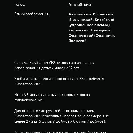
Голос:
Английский
з
Языки отображения:
Английский, Испанский,
в
Итальянский, Китайский
(упрощенное письмо),
е
Корейский, Немецкий,
Французский (Франция),
з
Японский
д
н
Система PlayStation VR2 не предназначена для 
использования детьми младше 12 лет.
а
Чтобы играть в версию этой игры для PS5, требуется 
о
PlayStation VR2.
с
Игры VR могут вызвать у некоторых игроков 
головокружение.
н
Для игр в режиме румскейл с использованием 
о
PlayStation VR2 необходима игровая зона размером не 
менее 2 × 2 м (6 футов 7 дюймов х 6 футов 7 дюймов).
в
Загрузка осуществляется в соответствии с Условиями 