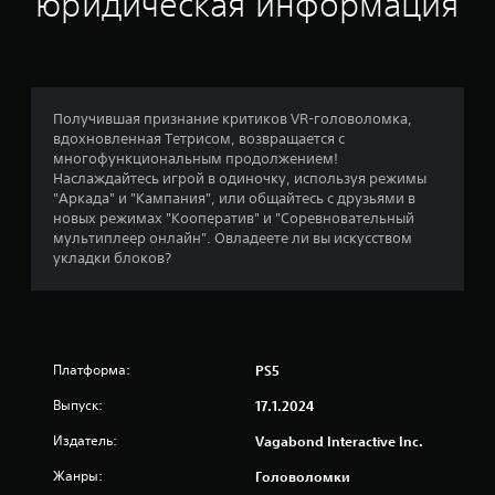
юридическая информация
а
:
4
Получившая признание критиков VR-головоломка,
вдохновленная Тетрисом, возвращается с
.
многофункциональным продолжением!
Наслаждайтесь игрой в одиночку, используя режимы
4
"Аркада" и "Кампания", или общайтесь с друзьями в
новых режимах "Кооператив" и "Соревновательный
5
мультиплеер онлайн". Овладеете ли вы искусством
укладки блоков?
и
з
п
Платформа:
PS5
я
Выпуск:
17.1.2024
т
Издатель:
Vagabond Interactive Inc.
Жанры:
и
Головоломки