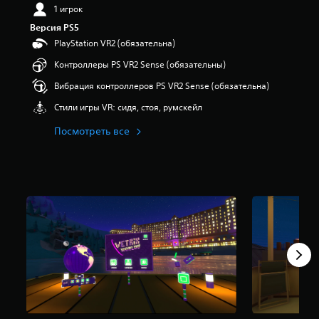
1 игрок
п
я
Версия PS5
т
PlayStation VR2 (обязательна)
и
з
Контроллеры PS VR2 Sense (обязательны)
в
Вибрация контроллеров PS VR2 Sense (обязательна)
е
з
Стили игры VR: сидя, стоя, румскейл
д
н
Посмотреть все
а
о
с
н
о
в
а
н
и
и
5
8
о
ц
е