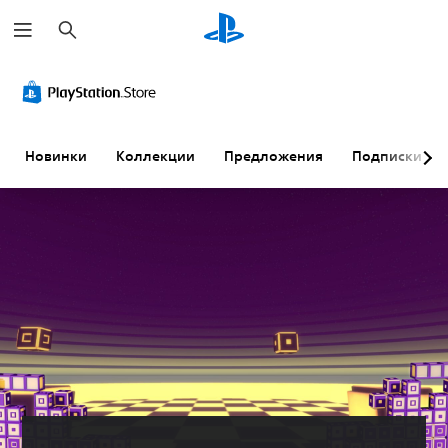
П
о
и
с
к
Новинки
Коллекции
Предложения
Подписки