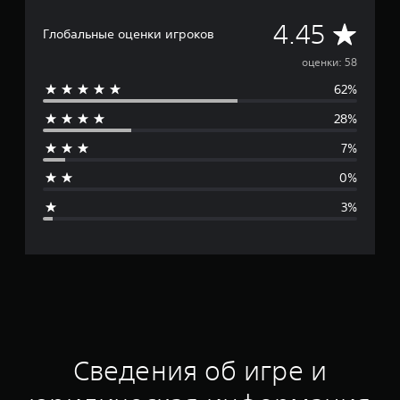
С
4.45
Глобальные оценки игроков
р
оценки: 58
62%
е
28%
д
7%
н
0%
я
3%
я
о
ц
е
н
Сведения об игре и
к