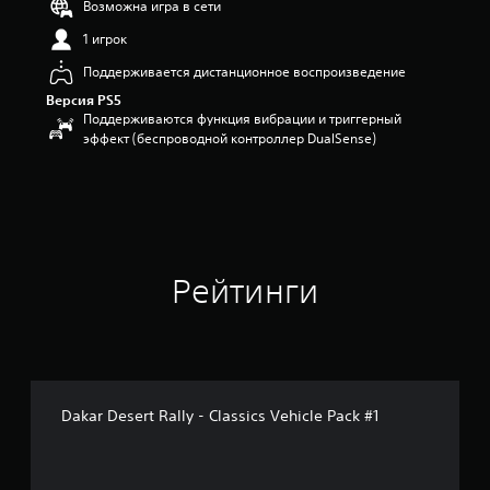
Возможна игра в сети
з
1 игрок
п
я
Поддерживается дистанционное воспроизведение
т
и
Версия PS5
з
Поддерживаются функция вибрации и триггерный
в
эффект (беспроводной контроллер DualSense)
е
з
д
н
а
о
с
Рейтинги
н
о
в
а
н
и
и
Dakar Desert Rally - Classics Vehicle Pack #1
1
5
о