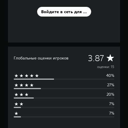
ц
е
н
Войдите в сеть для оценки
о
к
С
3.87
Глобальные оценки игроков
р
оценки: 15
40%
е
27%
д
20%
н
7%
я
7%
я