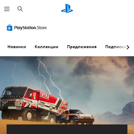
П
о
и
с
к
Новинки
Коллекции
Предложения
Подписки