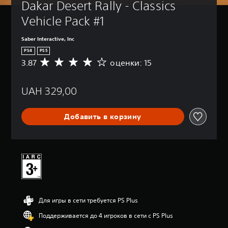
Dakar Desert Rally - Classics 
Vehicle Pack #1
Saber Interactive, Inc
PS4
PS5
3.87
оценки: 15
С
р
е
UAH 329,00
д
н
я
Добавить в корзину
я
о
ц
е
н
к
а
:
3
Для игры в сети требуется PS Plus
.
8
Поддерживается до 4 игроков в сети с PS Plus
7
и