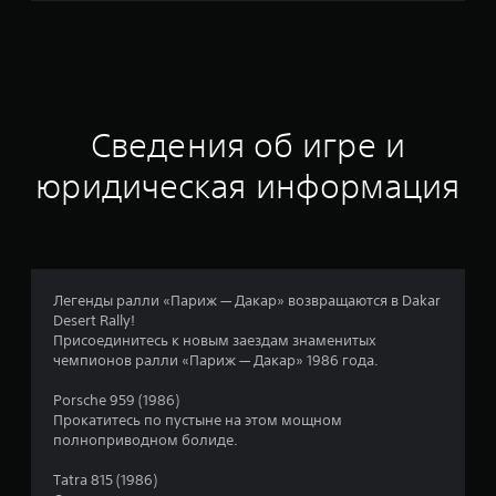
о
ц
е
н
Сведения об игре и
к
юридическая информация
а
:
3
Легенды ралли «Париж — Дакар» возвращаются в Dakar
Desert Rally!
.
Присоединитесь к новым заездам знаменитых
чемпионов ралли «Париж — Дакар» 1986 года.
8
Porsche 959 (1986)
7
Прокатитесь по пустыне на этом мощном
полноприводном болиде.
и
Tatra 815 (1986)