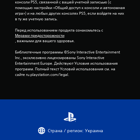
о
консоли PS5, связанной с вашей учетной записьью (с 
помощью настройки «Общий доступ к консоли и автономная 
с
игра») и на любых других консолях PS5, если войдете на них 
в ту же учетную запись.
н
Перед использованием продукта ознакомьтесь с 
о
Мерами предосторожности
, важными для вашего здоровья.
в
Библиотечные программы ©Sony Interactive Entertainment 
а
Inc., эксклюзивно лицензированы Sony Interactive 
Entertainment Europe. Действуют Условия использования 
н
программ. Полный текст Условий использования см. на 
сайте ru.playstation.com/legal.
и
и
1
5
о
Страна / регион: Украина
ц