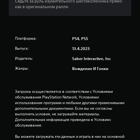
з
Сядьте за руль изумительного шестиколесника прямо
как в оригинальном ралли.
п
я
т
Платформа:
PS4, PS5
и
Выпуск:
13.4.2023
з
Издатель:
Saber Interactive, Inc
Жанры:
Вождение И Гонки
в
е
Загрузка осуществляется в соответствии с Условиями 
з
обслуживания PlayStation Network, Условиями 
использования программ и любыми другими применимыми 
д
дополнительными документами. Если вы не согласны 
выполнять условия, не загружайте материалы. 
н
Дополнительная информация приведена в Условиях 
обслуживания.
а
Вы можете загружать эти данные и играть в них на основной 