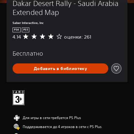
Dakar Desert Rally - Saudi Arabia 
Extended Map
Saber Interactive, Inc
PS4
PS5
4.14
оценки: 261
С
р
е
Бесплатно
д
н
я
Добавить в библиотеку
я
о
ц
е
н
к
а
:
4
Для игры в сети требуется PS Plus
.
1
Поддерживается до 4 игроков в сети с PS Plus
4
и