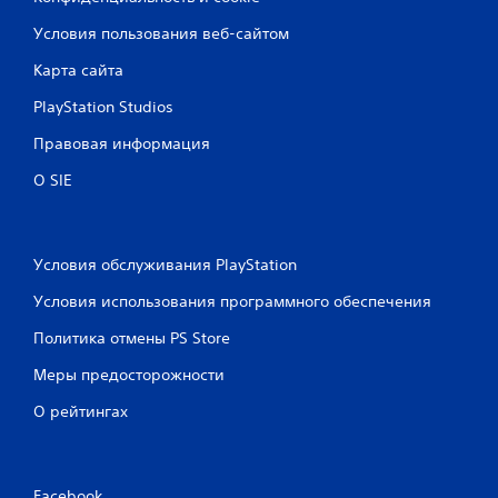
ц
Условия пользования веб-сайтом
Карта сайта
е
PlayStation Studios
н
Правовая информация
о
О SIE
к
Условия обслуживания PlayStation
Условия использования программного обеспечения
Политика отмены PS Store
Меры предосторожности
О рейтингах
Facebook