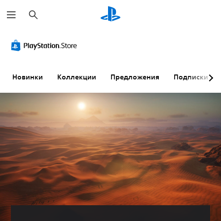
П
о
и
с
к
Новинки
Коллекции
Предложения
Подписки