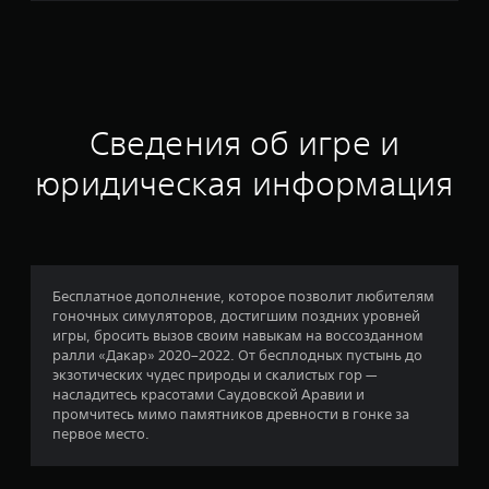
о
ц
е
н
Сведения об игре и
к
юридическая информация
а
:
4
Бесплатное дополнение, которое позволит любителям
гоночных симуляторов, достигшим поздних уровней
.
игры, бросить вызов своим навыкам на воссозданном
ралли «Дакар» 2020–2022. От бесплодных пустынь до
1
экзотических чудес природы и скалистых гор —
насладитесь красотами Саудовской Аравии и
4
промчитесь мимо памятников древности в гонке за
первое место.
и