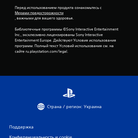
о
Перед использованием продукта ознакомьтесь с 
с
Мерами предосторожности
, важными для вашего здоровья.
н
Библиотечные программы ©Sony Interactive Entertainment 
о
Inc., эксклюзивно лицензированы Sony Interactive 
Entertainment Europe. Действуют Условия использования 
в
программ. Полный текст Условий использования см. на 
сайте ru.playstation.com/legal.
а
н
и
и
2
Страна / регион: Украина
6
1
Поддержка
о
Конфиденциальность и cookie