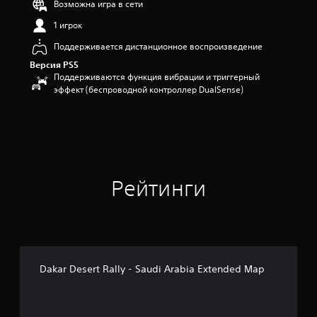
Возможна игра в сети
з
1 игрок
п
я
Поддерживается дистанционное воспроизведение
т
и
Версия PS5
з
Поддерживаются функция вибрации и триггерный
в
эффект (беспроводной контроллер DualSense)
е
з
д
н
а
о
с
Рейтинги
н
о
в
а
н
и
и
Dakar Desert Rally - Saudi Arabia Extended Map
2
6
1