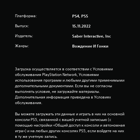
з
п
Платформа:
PS4, PS5
я
Выпуск:
15.11.2022
т
Издатель:
Saber Interactive, Inc
Жанры:
и
Вождение И Гонки
з
Загрузка осуществляется в соответствии с Условиями 
в
обслуживания PlayStation Network, Условиями 
использования программ и любыми другими применимыми 
е
дополнительными документами. Если вы не согласны 
выполнять условия, не загружайте материалы. 
з
Дополнительная информация приведена в Условиях 
обслуживания.
д
Вы можете загружать эти данные и играть в них на основной 
н
консоли PS5, связанной с вашей учетной записьью (с 
помощью настройки «Общий доступ к консоли и автономная 
а
игра») и на любых других консолях PS5, если войдете на них 
в ту же учетную запись.