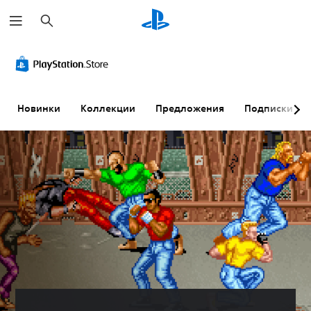
П
о
и
с
к
Новинки
Коллекции
Предложения
Подписки