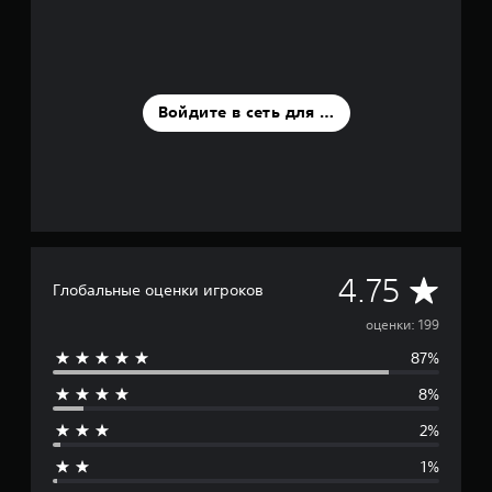
о
ц
е
н
о
Войдите в сеть для оценки
к
С
4.75
Глобальные оценки игроков
р
оценки: 199
87%
е
8%
д
2%
н
1%
я