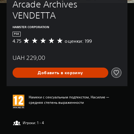
Arcade Archives 
VENDETTA
HAMSTER CORPORATION
PS4
4.75
оценки: 199
С
р
е
UAH 229,00
д
н
я
Добавить в корзину
я
о
ц
е
н
Намеки с сексуальным подтекстом, Насилие —
к
средняя степень выраженности
а
:
4
.
Игроки: 1 - 4
7
5