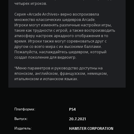
четырех игроков.
и
Серия «Arcade Archives» верно воспроизвела
з
множество классических шедевров Arcade.
Игроки могут изменять различные настройки игры,
п
такие как трудности с игрой, а также воспроизводить
атмосферу настроек аркадного отображения в то
я
время. Игроки также могут соревноваться друг с
другом со всего мира с их высокими баллами.
т
Пожалуйста, наслаждайтесь шедевром, который
создал поколение для видеоигр.
и
*Меню параметров и руководство доступны на
японском, английском, французском, немецком,
з
итальянском и испанском языках.
в
е
з
Платформа:
PS4
д
Выпуск:
20.7.2021
Издатель:
HAMSTER CORPORATION
н