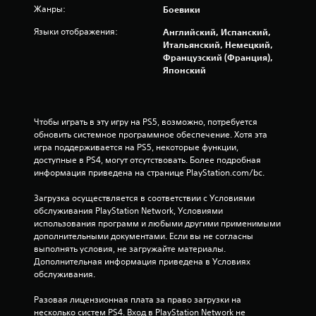
Жанры:
Боевики
а
Языки отображения:
Английский, Испанский,
о
Итальянский, Немецкий,
Французский (Франция),
с
Японский
н
о
Чтобы играть в эту игру на PS5, возможно, потребуется 
обновить системное программное обеспечение. Хотя эта 
в
игра поддерживается на PS5, некоторые функции, 
доступные в PS4, могут отсутствовать. Более подробная 
а
информация приведена на странице PlayStation.com/bc.
н
Загрузка осуществляется в соответствии с Условиями 
обслуживания PlayStation Network, Условиями 
и
использования программ и любыми другими применимыми 
дополнительными документами. Если вы не согласны 
выполнять условия, не загружайте материалы. 
и
Дополнительная информация приведена в Условиях 
обслуживания.
1
Разовая лицензионная плата за право загрузки на 
9
несколько систем PS4. Вход в PlayStation Network не 