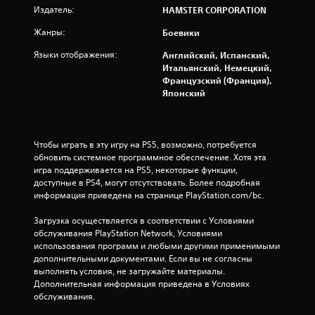
Издатель:
HAMSTER CORPORATION
а
Жанры:
Боевики
о
Языки отображения:
Английский, Испанский,
с
Итальянский, Немецкий,
Французский (Франция),
н
Японский
о
в
Чтобы играть в эту игру на PS5, возможно, потребуется 
обновить системное программное обеспечение. Хотя эта 
а
игра поддерживается на PS5, некоторые функции, 
доступные в PS4, могут отсутствовать. Более подробная 
н
информация приведена на странице PlayStation.com/bc.
и
Загрузка осуществляется в соответствии с Условиями 
обслуживания PlayStation Network, Условиями 
использования программ и любыми другими применимыми 
и
дополнительными документами. Если вы не согласны 
выполнять условия, не загружайте материалы. 
1
Дополнительная информация приведена в Условиях 
обслуживания.
6