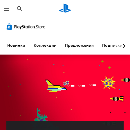
П
о
и
с
к
Новинки
Коллекции
Предложения
Подписки