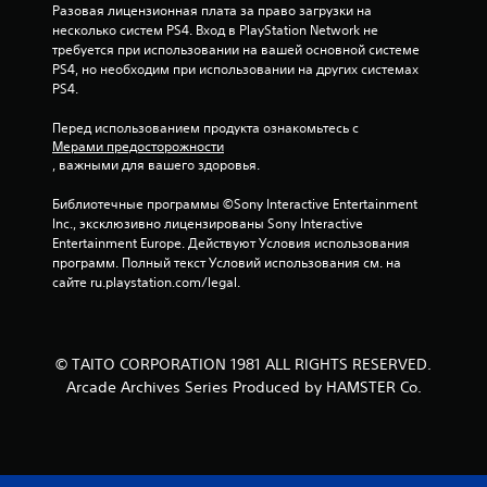
Разовая лицензионная плата за право загрузки на 
о
несколько систем PS4. Вход в PlayStation Network не 
требуется при использовании на вашей основной системе 
ц
PS4, но необходим при использовании на других системах 
PS4.
е
Перед использованием продукта ознакомьтесь с 
н
Мерами предосторожности
, важными для вашего здоровья.
о
Библиотечные программы ©Sony Interactive Entertainment 
к
Inc., эксклюзивно лицензированы Sony Interactive 
Entertainment Europe. Действуют Условия использования 
программ. Полный текст Условий использования см. на 
сайте ru.playstation.com/legal.
© TAITO CORPORATION 1981 ALL RIGHTS RESERVED.
Arcade Archives Series Produced by HAMSTER Co.