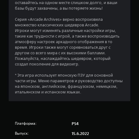
оставайтесь на одном месте слишком долго, и ваши
и
базы будут захвачены, а вы потеряете жизнь!
з
Серия «Arcade Archives» верно воспроизвела
множество классических шедевров Arcade.
п
Игроки могут изменять различные настройки игры,
такие как трудности с игрой, а также воспроизводить
я
атмосферу настроек аркадного отображения в то
время. Игроки также могут соревноваться друг с
т
другом со всего мира с их высокими баллами.
Пожалуйста, наслаждайтесь шедевром, который
и
создал поколение для видеоигр.
* Эта игра использует японскую ПЗУ для основной
з
части игры. Меню параметров и руководство доступны
на японском, английском, французском, немецком,
в
итальянском и испанском языках.
е
з
д
Платформа:
PS4
н
Выпуск:
15.6.2022