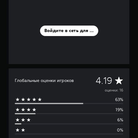
ц
е
н
о
к
Войдите в сеть для оценки
С
4.19
Глобальные оценки игроков
р
оценки: 16
63%
е
19%
д
6%
н
0%
я