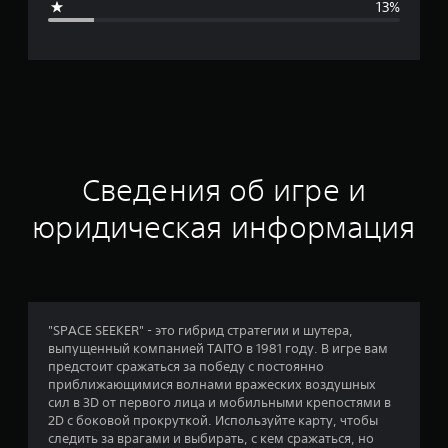
13%
я
о
ц
е
н
Сведения об игре и
к
юридическая информация
а
:
4
"SPACE SEEKER" - это гибрид стратегии и шутера,
выпущенный компанией TAITO в 1981 году. В игре вам
.
предстоит сражаться за победу с постоянно
приближающимися волнами вражеских воздушных
1
сил в 3D от первого лица и мобильными крепостями в
2D с боковой прокруткой. Используйте карту, чтобы
9
следить за врагами и выбирать, с кем сражаться, но