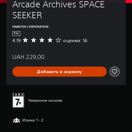
Arcade Archives SPACE 
SEEKER
HAMSTER CORPORATION
PS4
4.19
оценки: 16
С
р
е
UAH 229,00
д
н
я
Добавить в корзину
я
о
ц
е
н
к
Умеренное насилие
а
:
4
Игроки: 1 - 2
.
1
9