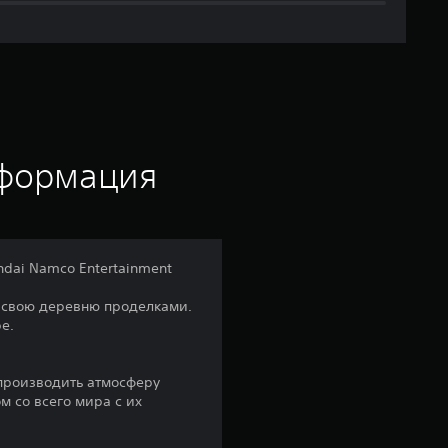
я
я
о
ц
е
нформация
н
к
dai Namco Entertainment
а
л свою деревню проделками.
е.
:
4
спроизводить атмосферу
м со всего мира с их
.