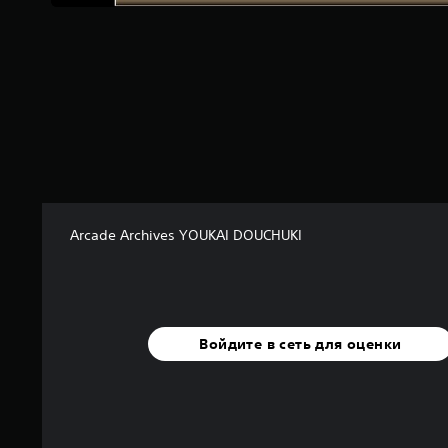
а
о
с
н
о
в
а
н
и
и
7
9
о
Arcade Archives YOUKAI DOUCHUKI
ц
е
н
о
к
Войдите в сеть для оценки