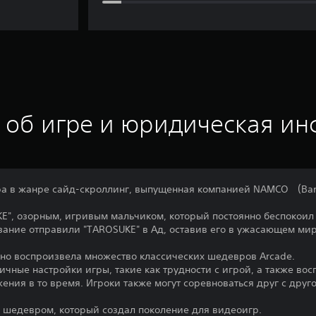
 об игре и юридическая и
гра в жанре сайд-скроллинг, выпущенная компанией NAMCO （Ban
E", озорным, игривым мальчиком, который постоянно беспокои
азание отправили "TAROSUKE" в Ад, оставив его в ужасающем мир
ерно воспроизвела множество классических шедевров Arcade.
ичные настройки игры, такие как трудности с игрой, а также во
ения в то время. Игроки также могут соревноваться друг с друго
 шедевром, который создал поколение для видеоигр.