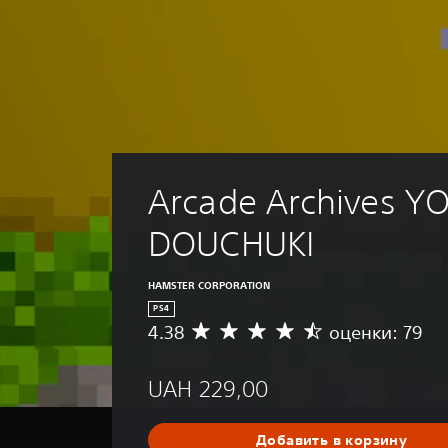
Arcade Archives Y
DOUCHUKI
HAMSTER CORPORATION
PS4
4.38
оценки: 79
С
р
е
UAH 229,00
д
н
я
Добавить в корзину
я