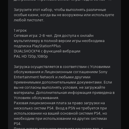
.
Загрузите этот набор, чтобы выполнять различные
4
особые казни, когда вы не вооружены или используете
любой пистолет.
3
1 игрок
и
Сетевая игра: 2-8 чел. Для доступа к онлайн
мультиплееру в полной версии игры необходима
з
подписка PlayStation®Plus
DUALSHOCK®4 с функцией вибрации
п
PAL HD 720p,1080p
я
Загрузка осуществляется в соответствии с Условиями
обслуживания и Лицензионным соглашением Sony
т
Entertainment Network и любыми другими
применимыми дополнительными документами. Если
и
вы не согласны выполнять условия, не загружайте
материалы. Дополнительная информация приведена в
Условиях обслуживания.
з
Разовая лицензионная плата за право загрузки на
несколько систем PS4. Вход в PSN не требуется при
в
использовании на вашей основной системе PS4, но
необходим при использовании на других системах
е
PS4.
Перед использованием продукта ознакомьтесь с