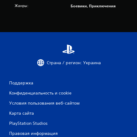
и
Жанры:
Боевики, Приключения
3
7
7
о
ц
Страна / регион: Украина
е
н
Поддержка
о
Конфиденциальность и cookie
к
Условия пользования веб-сайтом
Карта сайта
PlayStation Studios
Правовая информация