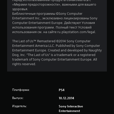
з
«Мерами предосторожности», важными для вашего
здоровья.
д
Библиотечные программы ©Sony Computer
Entertainment Inc., эксклюзивно лицензированы Sony
н
Computer Entertainment Europe. Действуют Условия
использования программ. Полный текст Условий
а
использования см. на сайте ru.playstation.com/legal.
о
The Last of Us™ Remastered ©2014 Sony Computer
Entertainment America LLC. Published by Sony Computer
с
Entertainment Europe. Created and developed by Naughty
Dog, Inc. “The Last of Us” is a trademark or a registered
н
trademark of Sony Computer Entertainment Europe. All
rights reserved.
о
в
а
Платформа:
PS4
н
Выпуск:
10.12.2014
и
Издатель:
Sony Interactive
Entertainment