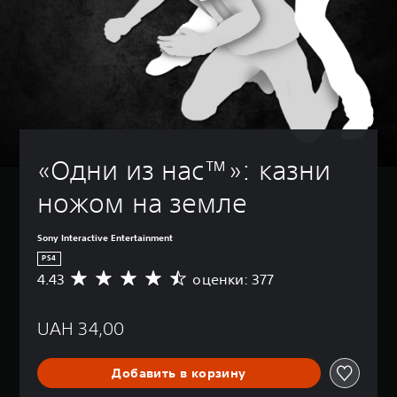
«Одни из нас™»: казни 
ножом на земле
Sony Interactive Entertainment
PS4
4.43
оценки: 377
С
р
е
UAH 34,00
д
н
я
Добавить в корзину
я
о