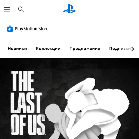
П
о
и
с
к
Новинки
Коллекции
Предложения
Подписки