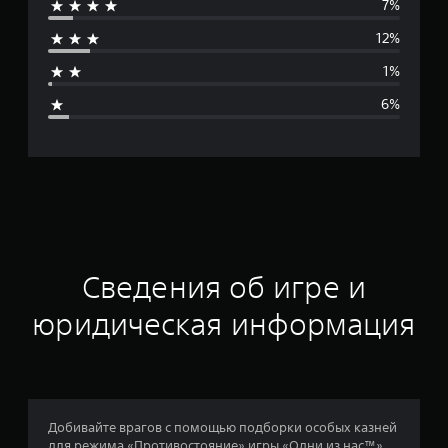
7%
д
12%
н
1%
я
6%
я
о
ц
е
н
Сведения об игре и
к
юридическая информация
а
:
4
Добивайте врагов с помощью подборки особых казней
для режима «Противостояние» игры «Одни из нас™».