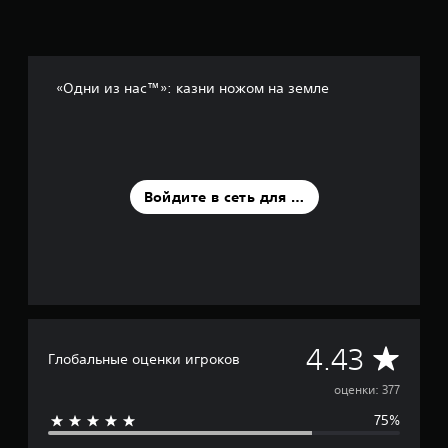
н
о
в
а
н
«Одни из нас™»: казни ножом на земле
и
и
3
7
7
о
Войдите в сеть для оценки
ц
е
н
о
к
С
4.43
Глобальные оценки игроков
р
оценки: 377
75%
е