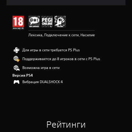
ц
е
н
к
а
:
Лексика, Подключение к сети, Насилие
4
.
4
Для игры в сети требуется PS Plus
3
и
Поддерживается до 8 игроков в сети с PS Plus
з
п
Возможна игра в сети
я
Версия PS4
т
Вибрация DUALSHOCK 4
и
з
в
е
з
д
н
а
Рейтинги
о
с