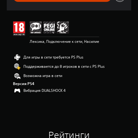
о
ц
е
н
к
а
:
Лексика, Подключение к сети, Насилие
4
.
4
Для игры в сети требуется PS Plus
7
и
Поддерживается до 8 игроков в сети с PS Plus
з
п
Возможна игра в сети
я
Версия PS4
т
Вибрация DUALSHOCK 4
и
з
в
е
з
д
н
а
Рейтинги
о