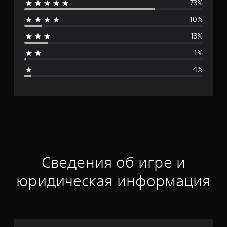
73%
е
10%
д
13%
н
1%
я
4%
я
о
ц
е
н
Сведения об игре и
к
юридическая информация
а
: