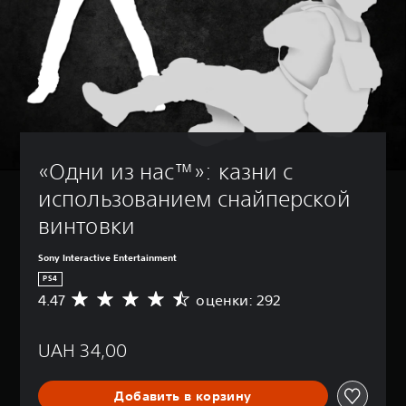
«Одни из нас™»: казни с 
использованием снайперской 
винтовки
Sony Interactive Entertainment
PS4
4.47
оценки: 292
С
р
е
UAH 34,00
д
н
я
Добавить в корзину
я