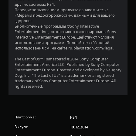
е
других системах PS4.
Перед использованием продукта ознакомьтесь с
з
«Мерами предосторожности», важными для вашего
здоровья.
д
Библиотечные программы ©Sony Interactive
Entertainment Inc., эксклюзивно лицензированы Sony
н
Interactive Entertainment Europe. Действуют Условия
использования программ. Полный текст Условий
а
использования см. на сайте ru.playstation.com/legal.
о
The Last of Us™ Remastered ©2014 Sony Computer
Entertainment America LLC. Published by Sony Computer
с
Entertainment Europe. Created and developed by Naughty
Dog, Inc. “The Last of Us” is a trademark or a registered
н
trademark of Sony Computer Entertainment Europe. All
rights reserved.
о
в
а
Платформа:
PS4
н
Выпуск:
10.12.2014