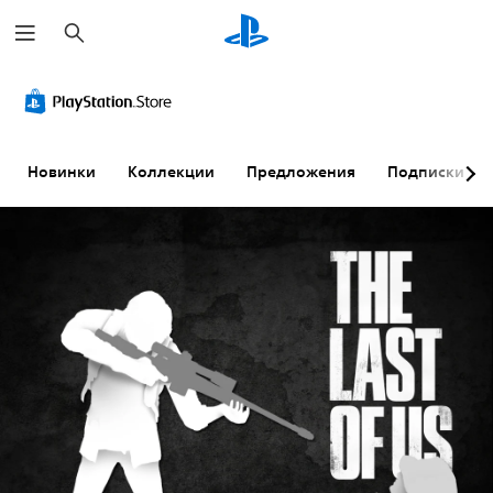
П
о
и
с
к
Новинки
Коллекции
Предложения
Подписки