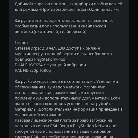
4
Добивайте врагов с помощью подборки особых казней
для режима «Противостояние» игры «Одни из нас™».
.
Загрузите этот набор, чтобы выполнять различные
4
особые казни при использовании снайперской
винтовки (охотничьей, снайперской).
7
1 игрок
и
Сетевая игра: 2-8 чел. Для доступа к онлайн
мультиплееру в полной версии игры необходима
з
подписка PlayStation®Plus
DUALSHOCK®4 с функцией вибрации
п
PAL HD 720p,1080p
я
Загрузка осуществляется в соответствии с Условиями
обслуживания PlayStation Network, Условиями
т
использования программ и любыми другими
применимыми дополнительными документами. Если
и
вы не согласны выполнять условия, не загружайте
материалы. Дополнительная информация приведена в
Условиях обслуживания.
з
Разовая лицензионная плата за право загрузки на
несколько систем PS4. Вход в PlayStation Network не
в
требуется при использовании на вашей основной
системе PS4, но необходим при использовании на