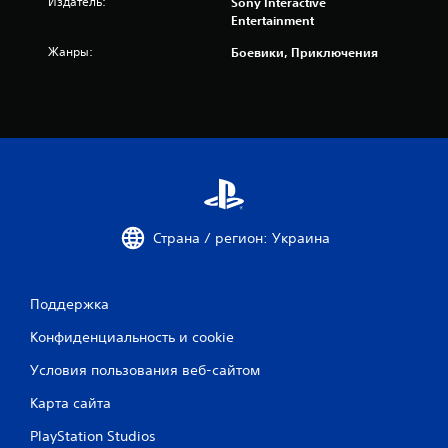
и
Издатель:
Sony Interactive
Entertainment
и
Жанры:
Боевики, Приключения
2
9
2
о
ц
Страна / регион: Украина
е
н
Поддержка
о
Конфиденциальность и cookie
к
Условия пользования веб-сайтом
Карта сайта
PlayStation Studios