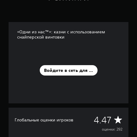
с
н
о
в
а
н
«Одни из нас™»: казни с использованием
и
снайперской винтовки
и
2
9
2
о
ц
Войдите в сеть для оценки
е
н
о
к
С
4.47
Глобальные оценки игроков
р
оценки: 292