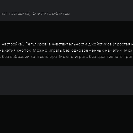
ная настройка), Очистить субтитры
астройка), Регулировка чувствительности джойстиков (простая 
о нажатия кнопок, Можно играть без одновременных нажатий, М
ь без вибрации контроллера, Можно играть без адаптивного три