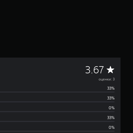
С
3.67
р
оценки: 3
33%
е
33%
д
0%
н
33%
0%
я