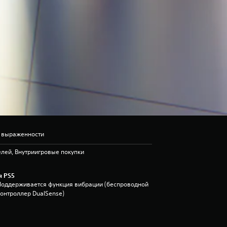
ь выраженности
лей, Внутриигровые покупки
я PS5
Поддерживается функция вибрации (беспроводной
контроллер DualSense)