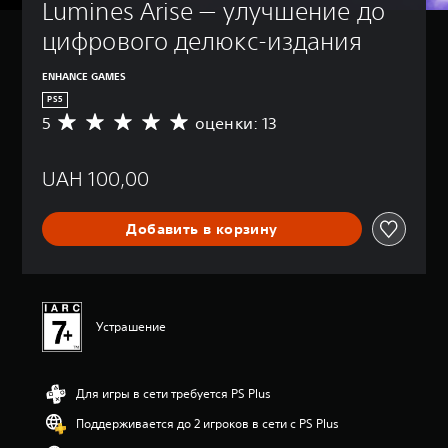
Lumines Arise — улучшение до 
цифрового делюкс-издания
ENHANCE GAMES
PS5
5
оценки: 13
С
р
е
UAH 100,00
д
н
я
Добавить в корзину
я
о
ц
е
н
к
Устрашение
а
:
5
Для игры в сети требуется PS Plus
и
з
Поддерживается до 2 игроков в сети с PS Plus
п
я