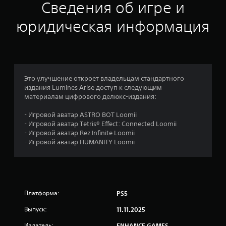
н
Сведения об игре и
к
юридическая информация
а
:
5
Это улучшение откроет владельцам стандартного
издания Lumines Arise доступ к следующим
и
материалам цифрового делюкс-издания:
з
- Игровой аватар ASTRO BOT Loomii
- Игровой аватар Tetris® Effect: Connected Loomii
п
- Игровой аватар Rez Infinite Loomii
- Игровой аватар HUMANITY Loomii
я
т
и
Платформа:
PS5
з
Выпуск:
11.11.2025
Издатель:
ENHANCE GAMES