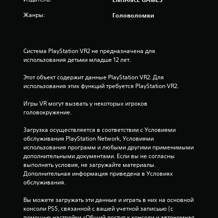
в
Жанры:
е
Головоломки
з
Система PlayStation VR2 не предназначена для 
д
использования детьми младше 12 лет.
н
Этот объект содержит данные PlayStation VR2. Для 
использования этих функций требуется PlayStation VR2.
а
Игры VR могут вызвать у некоторых игроков 
о
головокружение.
с
Загрузка осуществляется в соответствии с Условиями 
обслуживания PlayStation Network, Условиями 
н
использования программ и любыми другими применимыми 
дополнительными документами. Если вы не согласны 
о
выполнять условия, не загружайте материалы. 
Дополнительная информация приведена в Условиях 
в
обслуживания.
а
Вы можете загружать эти данные и играть в них на основной 
консоли PS5, связанной с вашей учетной записьью (с 
н
помощью настройки «Общий доступ к консоли и автономная 