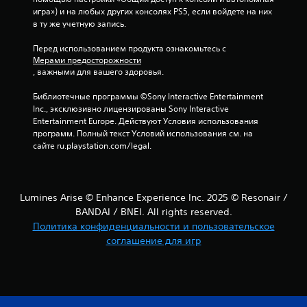
игра») и на любых других консолях PS5, если войдете на них 
и
в ту же учетную запись.
и
Перед использованием продукта ознакомьтесь с 
Мерами предосторожности
1
, важными для вашего здоровья.
3
Библиотечные программы ©Sony Interactive Entertainment 
Inc., эксклюзивно лицензированы Sony Interactive 
о
Entertainment Europe. Действуют Условия использования 
программ. Полный текст Условий использования см. на 
ц
сайте ru.playstation.com/legal.
е
н
Lumines Arise © Enhance Experience Inc. 2025 © Resonair /
BANDAI / BNEI. All rights reserved.
о
Политика конфиденциальности и пользовательское
соглашение для игр
к