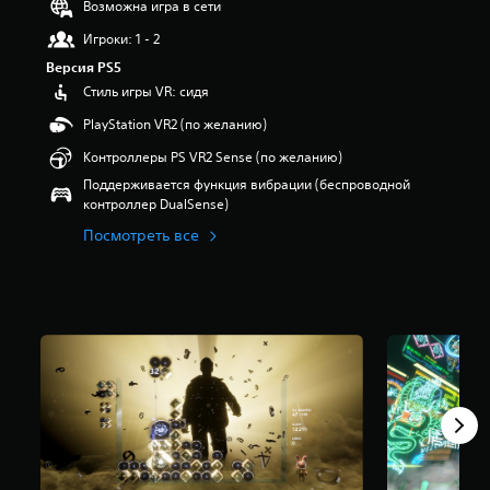
Возможна игра в сети
т
Игроки: 1 - 2
и
з
Версия PS5
в
Стиль игры VR: сидя
е
з
PlayStation VR2 (по желанию)
д
Контроллеры PS VR2 Sense (по желанию)
н
а
Поддерживается функция вибрации (беспроводной
о
контроллер DualSense)
с
Посмотреть все
н
о
в
а
н
и
и
1
3
о
ц
е
н