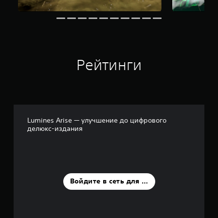
о
к
Рейтинги
Lumines Arise — улучшение до цифрового
делюкс-издания
Войдите в сеть для оценки