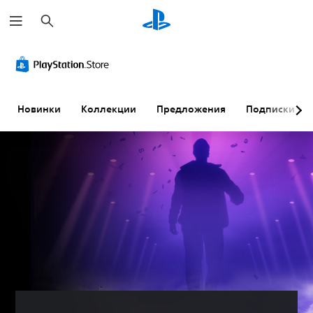
П
о
и
с
к
Новинки
Коллекции
Предложения
Подписки