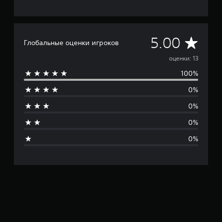
С
5.00
Глобальные оценки игроков
р
оценки: 13
100%
е
0%
д
0%
н
0%
я
0%
я
о
ц
е