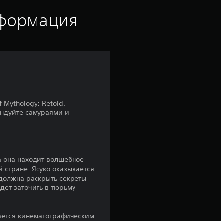
е
нформация
н
к
а
:
 Mythology: Retold.
андуйте самураями и
4
.
9
да она находит волшебное
й стране. Ясуко оказывается
 должна раскрыть секреты
7
дет заточить в тюрьму
и
чается кинематографическим