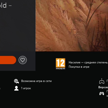
ld – 
Насилие — средняя степень
Покупки в игре
Возможна игра в сети
Верси
s
1 игрок