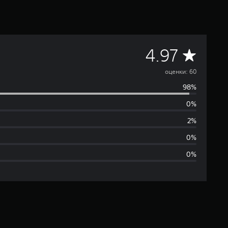
С
4.97
р
оценки: 60
98%
е
0%
д
2%
н
0%
0%
я
я
о
ц