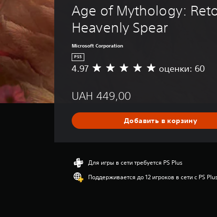
Age of Mythology: Reto
Heavenly Spear
Microsoft Corporation
PS5
4.97
оценки: 60
С
р
е
UAH 449,00
д
н
я
Добавить в корзину
я
о
ц
е
н
Для игры в сети требуется PS Plus
к
Поддерживается до 12 игроков в сети с PS Plu
а
:
4
.
9