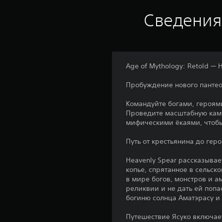
Сведения
Age of Mythology: Retold — 
Пробуждение нового пантео
Командуйте богами, героями
Проведите масштабную камп
мифическими ёкаями, чтобы
Путь от крестьянина до гер
Heavenly Spear рассказывае
копье, спрятанное в сельск
в мире богов, монстров и а
реликвии и не дать ей попа
богиню солнца Аматэрасу и 
Путешествие Ясуко включае