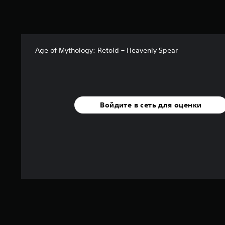
6
0
о
ц
е
Age of Mythology: Retold – Heavenly Spear
н
о
к
Войдите в сеть для оценки