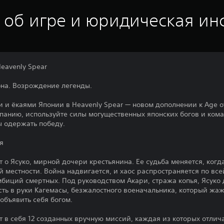
 об игре и юридическая и
Heavenly Spear
на. Возрождение легенды.
 и ёкаями Японии в Heavenly Spear — новом дополнении к Age of
анию, используйте силы могущественных японских богов и ком
 одержать победу.
оя
т о Ясуко, мирной дочери крестьянина. Ее судьба меняется, ког
ой местности. Война надвигается, и хаос распространяется по все
мбиций смертных. Под руководством Акари, стража копья, Ясуко
сть в руки Кагемасы, безжалостного военачальника, который жаж
объявить себя богом.
т в себя 12 созданных вручную миссий, каждая из которых отли