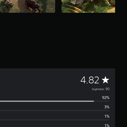
С
4.82
р
оценки: 90
92%
е
3%
д
1%
1%