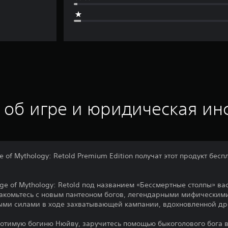
 об игре и юридическая и
f Mythology: Retold Premium Edition получат этот продукт беспл
e of Mythology: Retold под названием «Бессмертные столпы» ва
акомьтесь с новым пантеоном богов, легендарными мифическим
ми силами в ходе захватывающей кампании, вдохновленной др
отимую богиню Нюйву, заручитесь помощью быкоголового бога в