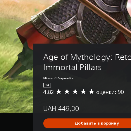
Age of Mythology: Reto
Immortal Pillars
Microsoft Corporation
PS5
4.82
оценки: 90
С
р
е
UAH 449,00
д
н
я
Добавить в корзину
я
о