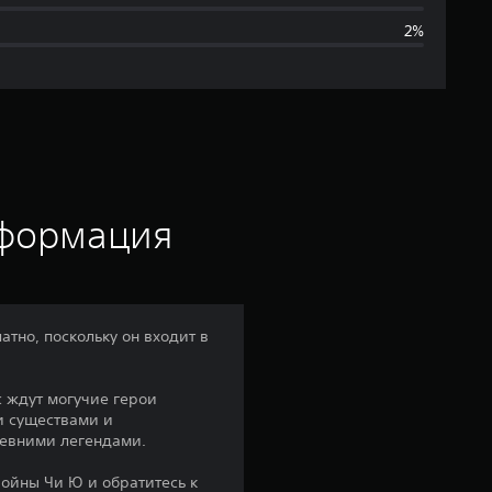
н
2%
я
я
о
ц
е
нформация
н
к
атно, поскольку он входит в
а
с ждут могучие герои
:
и существами и
евними легендами.
4
ойны Чи Ю и обратитесь к