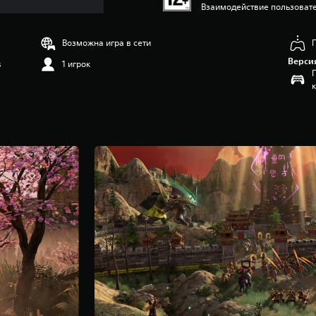
Взаимодействие пользовате
Возможна игра в сети
Верси
s
1 игрок