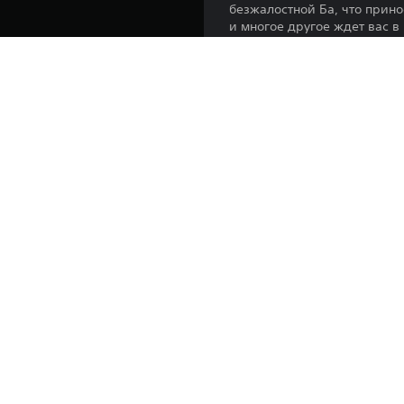
безжалостной Ба, что прино
и многое другое ждет вас в
Платформа:
Выпуск:
Издатель:
Жанры: