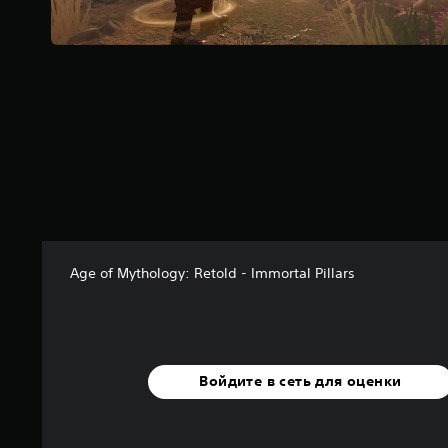
о
с
н
о
в
а
н
и
и
9
0
о
ц
е
Age of Mythology: Retold - Immortal Pillars
н
о
к
Войдите в сеть для оценки