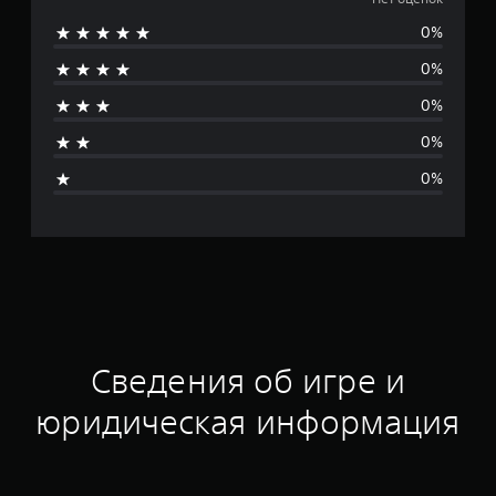
е
0%
т
0%
о
0%
ц
0%
е
0%
н
о
к
Сведения об игре и
юридическая информация