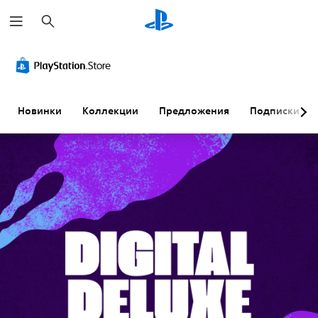
П
о
и
с
к
Новинки
Коллекции
Предложения
Подписки