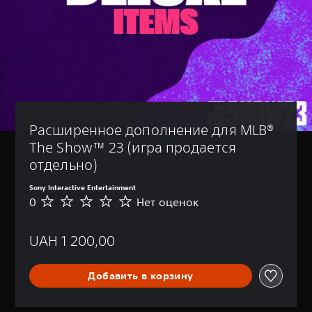
Расширенное дополнение для MLB® 
The Show™ 23 (игра продается 
отдельно)
Sony Interactive Entertainment
0
Нет оценок
Н
е
т
UAH 1 200,00
о
ц
е
Добавить в корзину
н
о
к