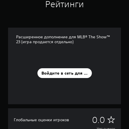
Рейтинги
Расширенное дополнение для MLB® The Show™
23 (игра продается отдельно)
Войдите в сеть для оценки
Н
0.0
Глобальные оценки игроков
Нет оценок