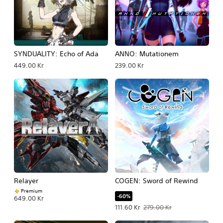
SYNDUALITY: Echo of Ada
ANNO: Mutationem
449.00 Kr
239.00 Kr
Relayer
COGEN: Sword of Rewind
Premium
-60%
649.00 Kr
Erbjudande: 111.60 Kr Originalpris: 2
111.60 Kr
279.00 Kr