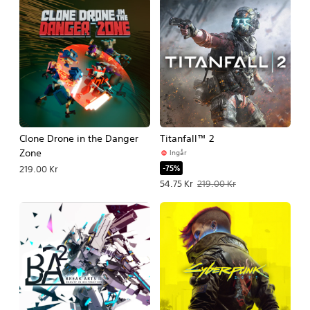
Clone Drone in the Danger
Titanfall™ 2
Zone
Ingår
-75%
219.00 Kr
Erbjudande: 54.75 Kr Originalpris: 21
54.75 Kr
219.00 Kr