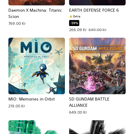
Daemon X Machina: Titanic
EARTH DEFENSE FORCE 6
Scion
Extra
-59%
769.00 Kr
Erbjudande: 266.09 Kr Originalpris: 
266.09 Kr
649.00 Kr
MIO: Memories in Orbit
SD GUNDAM BATTLE
ALLIANCE
219.00 Kr
649.00 Kr