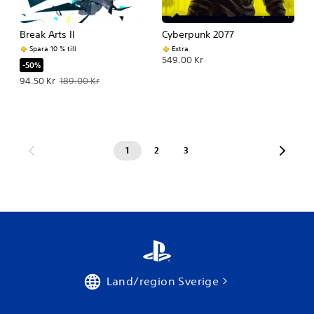
Break Arts II
Cyberpunk 2077
Spara 10 % till
Extra
549.00 Kr
-50%
Erbjudande: 94.50 Kr Originalpris: 189.00 Kr.
94.50 Kr
189.00 Kr
1
2
3
Land/region Sverige