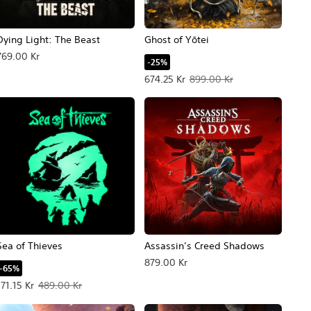
Dying Light: The Beast
Ghost of Yōtei
769.00 Kr
-25%
s: 799.00 Kr.
Erbjudande: 674.25 Kr Originalpris: 
674.25 Kr
899.00 Kr
Sea of Thieves
Assassin’s Creed Shadows
879.00 Kr
-65%
Erbjudande: 171.15 Kr Originalpris: 489.00 Kr.
171.15 Kr
489.00 Kr