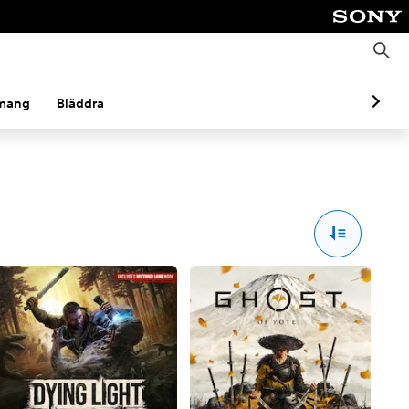
S
ö
k
mang
Bläddra