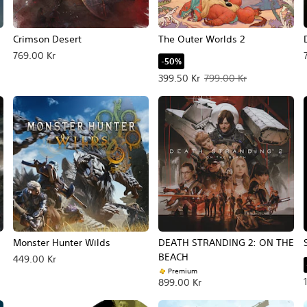
Crimson Desert
The Outer Worlds 2
769.00 Kr
-50%
lpris: 549.00 Kr.
Erbjudande: 399.50 Kr Originalpri
399.50 Kr
799.00 Kr
Monster Hunter Wilds
DEATH STRANDING 2: ON THE
BEACH
449.00 Kr
Premium
899.00 Kr