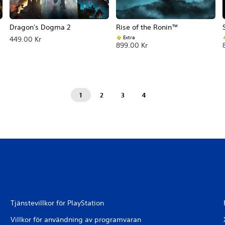
Dragon's Dogma 2
Rise of the Ronin™
Extra
449.00 Kr
899.00 Kr
1
2
3
4
Tjänstevillkor för PlayStation
Villkor för användning av programvaran