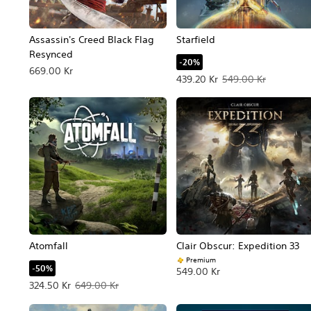
Assassin's Creed Black Flag
Starfield
Resynced
-20%
669.00 Kr
Erbjudande: 439.20 Kr Origina
439.20 Kr
549.00 Kr
Atomfall
Clair Obscur: Expedition 33
Premium
-50%
549.00 Kr
Erbjudande: 324.50 Kr Originalpris: 649.00 Kr.
324.50 Kr
649.00 Kr