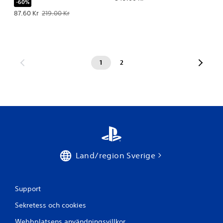
-60%
Erbjudande: 87.60 Kr Originalpris: 219.00 Kr.
87.60 Kr
219.00 Kr
1
2
Land/region Sverige
Support
Sekretess och cookies
Webbplatsens användningsvillkor