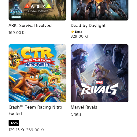
ARK: Survival Evolved
Dead by Daylight
Extra
169.00 Kr
329.00 Kr
Crash™ Team Racing Nitro-
Marvel Rivals
Fueled
Gratis
-65%
Erbjudande: 129.15 Kr Originalpris: 369.00 Kr.
129.15 Kr
369.00 Kr