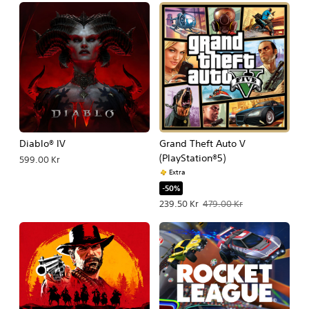
Diablo® IV
Grand Theft Auto V
(PlayStation®5)
599.00 Kr
Extra
-50%
Erbjudande: 239.50 Kr Originalpris: 
239.50 Kr
479.00 Kr