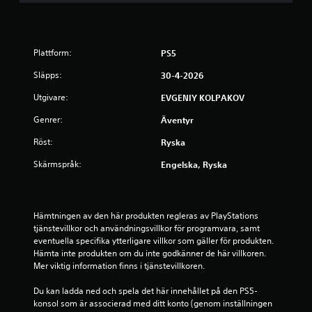
p
å
Plattform:
PS5
3
Släpps:
30-4-2026
.
Utgivare:
EVGENIY KOLPAKOV
Genrer:
5
Äventyr
Röst:
Ryska
8
Skärmspråk:
Engelska, Ryska
s
t
Hämtningen av den här produkten regleras av PlayStations 
j
tjänstevillkor och användningsvillkor för programvara, samt 
eventuella specifika ytterligare villkor som gäller för produkten. 
ä
Hämta inte produkten om du inte godkänner de här villkoren. 
Mer viktig information finns i tjänstevillkoren.
r
Du kan ladda ned och spela det här innehållet på den PS5-
n
konsol som är associerad med ditt konto (genom inställningen 