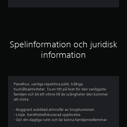
i
t
t
l
Spelinformation och juridisk
i
information
g
t
b
Panelhus, vanliga repetitiva jobb, tråkiga
hushållsaktiviteter. Ta en titt på livet för den vanligaste
e
familjen och bli ett vittne till de svårigheter den kommer
att möta.
t
- Noggrant avbildad atmosfär av Sovjetunionen.
y
- Linjär, berättelsefokuserad upplevelse.
- Gör din dagliga rutin och lär känna familjemedlemmar.
g