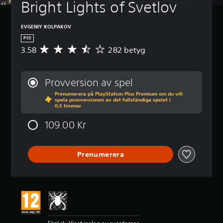
Bright Lights of Svetlov
EVGENIY KOLPAKOV
PS5
3.58
282 betyg
G
e
n
o
Provversion av spel
m
Prenumerera på PlayStation Plus Premium om du vill
s
spela provversionen av det fullständiga spelet i
n
0.5 timmar
i
t
109.00 Kr
t
l
i
Prenumerera
g
t
b
e
t
y
g
p