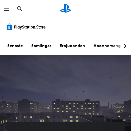
S
ö
k
Senaste
Samlingar
Erbjudanden
Abonnemang