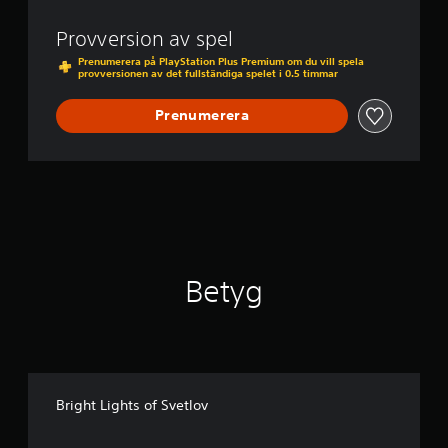
e
t
Provversion av spel
l
o
Prenumerera på PlayStation Plus Premium om du vill spela
provversionen av det fullständiga spelet i 0.5 timmar
v
Prenumerera
Betyg
Bright Lights of Svetlov