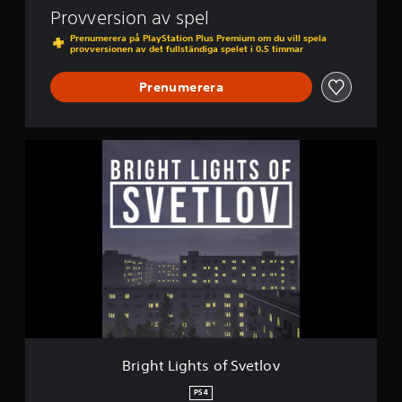
t
Provversion av spel
l
o
Prenumerera på PlayStation Plus Premium om du vill spela
provversionen av det fullständiga spelet i 0.5 timmar
v
Prenumerera
B
r
i
g
h
t
L
i
g
h
t
s
o
f
Bright Lights of Svetlov
S
v
PS4