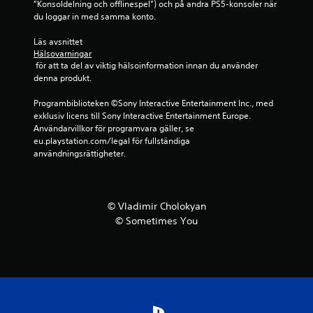
”Konsoldelning och offlinespel”) och på andra PS5-konsoler när 
o
du loggar in med samma konto.
r
Läs avsnittet 
Hälsovarningar
 för att ta del av viktig hälsoinformation innan du använder 
a
denna produkt.
v
Programbiblioteken ©Sony Interactive Entertainment Inc., med 
exklusiv licens till Sony Interactive Entertainment Europe. 
f
Användarvillkor för programvara gäller, se 
eu.playstation.com/legal för fullständiga 
e
användningsrättigheter.
m
b
© Vladimir Cholokyan
© Sometimes You
a
s
e
r