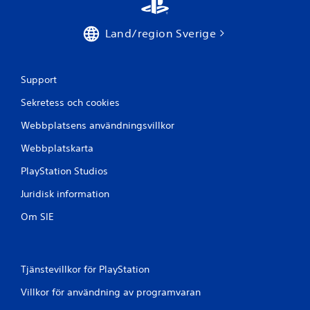
a
Land/region Sverige
t
p
Support
å
Sekretess och cookies
2
Webbplatsens användningsvillkor
8
Webbplatskarta
2
PlayStation Studios
b
Juridisk information
e
Om SIE
t
y
Tjänstevillkor för PlayStation
Villkor för användning av programvaran
g