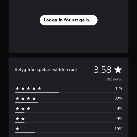
Logga in för att ge betyg
G
3.58
Betyg från spelare världen runt
e
282 betyg
41%
n
22%
o
9%
m
9%
s
19%
n