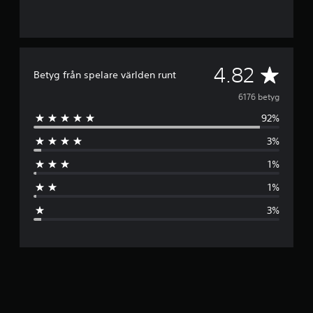
G
4.82
Betyg från spelare världen runt
e
6176 betyg
92%
n
3%
o
1%
m
1%
s
3%
n
i
t
t