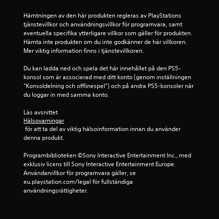
å
Hämtningen av den här produkten regleras av PlayStations 
6
tjänstevillkor och användningsvillkor för programvara, samt 
eventuella specifika ytterligare villkor som gäller för produkten. 
1
Hämta inte produkten om du inte godkänner de här villkoren. 
Mer viktig information finns i tjänstevillkoren.
7
Du kan ladda ned och spela det här innehållet på den PS5-
6
konsol som är associerad med ditt konto (genom inställningen 
”Konsoldelning och offlinespel”) och på andra PS5-konsoler när 
b
du loggar in med samma konto.
e
Läs avsnittet 
Hälsovarningar
 för att ta del av viktig hälsoinformation innan du använder 
t
denna produkt.
y
Programbiblioteken ©Sony Interactive Entertainment Inc., med 
exklusiv licens till Sony Interactive Entertainment Europe. 
g
Användarvillkor för programvara gäller, se 
eu.playstation.com/legal för fullständiga 
användningsrättigheter.