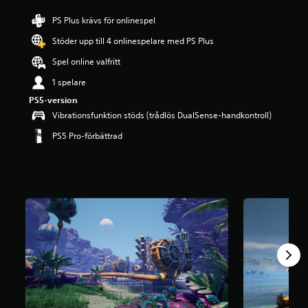
å
PS Plus krävs för onlinespel
4
.
Stöder upp till 4 onlinespelare med PS Plus
8
2
Spel online valfritt
s
1 spelare
t
j
PS5-version
ä
Vibrationsfunktion stöds (trådlös DualSense-handkontroll)
r
n
PS5 Pro-förbättrad
o
r
a
v
f
e
m
b
a
s
e
r
a
t