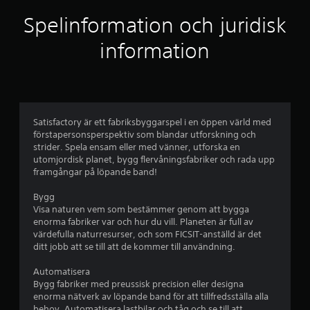
l
Spelinformation och juridisk
i
information
g
t
b
Satisfactory är ett fabriksbyggarspel i en öppen värld med
förstapersonsperspektiv som blandar utforskning och
e
strider. Spela ensam eller med vänner, utforska en
utomjordisk planet, bygg flervåningsfabriker och rada upp
t
framgångar på löpande band!
y
Bygg
Visa naturen vem som bestämmer genom att bygga
g
enorma fabriker var och hur du vill. Planeten är full av
värdefulla naturresurser, och som FICSIT-anställd är det
p
ditt jobb att se till att de kommer till användning.
å
Automatisera
Bygg fabriker med preussisk precision eller designa
4
enorma nätverk av löpande band för att tillfredsställa alla
behov. Automatisera lastbilar och tåg och se till att