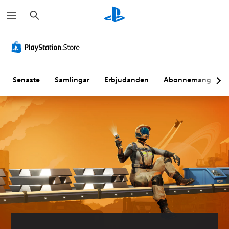
S
ö
k
Senaste
Samlingar
Erbjudanden
Abonnemang