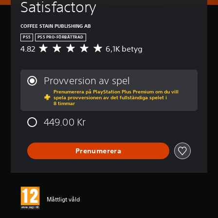
Satisfactory
COFFEE STAIN PUBLISHING AB
PS5
PS5 PRO-FÖRBÄTTRAD
4.82
6,1K betyg
G
e
n
o
Provversion av spel
m
Prenumerera på PlayStation Plus Premium om du vill
s
spela provversionen av det fullständiga spelet i
n
8 timmar
i
t
449.00 Kr
t
l
i
Prenumerera
g
t
b
e
t
y
Måttligt våld
g
p