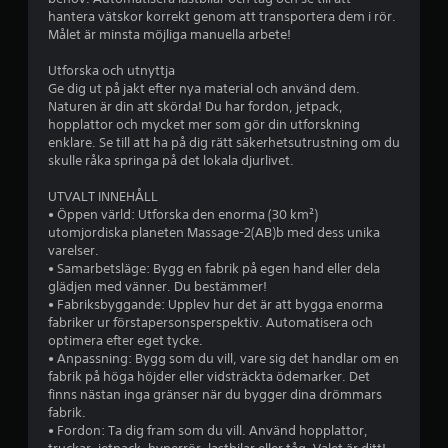
.
hantera vätskor korrekt genom att transportera dem i rör.
Målet är minsta möjliga manuella arbete!
8
Utforska och utnyttja
Ge dig ut på jakt efter nya material och använd dem.
2
Naturen är din att skörda! Du har fordon, jetpack,
hopplattor och mycket mer som gör din utforskning
s
enklare. Se till att ha på dig rätt säkerhetsutrustning om du
skulle råka springa på det lokala djurlivet.
t
UTVALT INNEHÅLL
j
• Öppen värld: Utforska den enorma (30 km²)
utomjordiska planeten Massage-2(AB)b med dess unika
ä
varelser.
• Samarbetsläge: Bygg en fabrik på egen hand eller dela
r
glädjen med vänner. Du bestämmer!
• Fabriksbyggande: Upplev hur det är att bygga enorma
n
fabriker ur förstapersonsperspektiv. Automatisera och
optimera efter eget tycke.
o
• Anpassning: Bygg som du vill, vare sig det handlar om en
fabrik på höga höjder eller vidsträckta ödemarker. Det
r
finns nästan inga gränser när du bygger dina drömmars
fabrik.
a
• Fordon: Ta dig fram som du vill. Använd hopplattor,