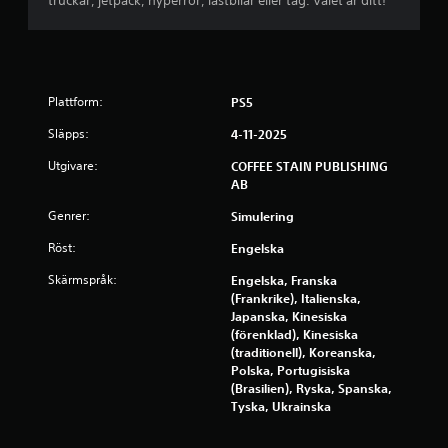
truckar, jetpack, hyperrör, lastbilar eller tåg. Valet är ditt!
v
f
e
Plattform:
PS5
m
Släpps:
4-11-2025
b
Utgivare:
COFFEE STAIN PUBLISHING
AB
a
Genrer:
Simulering
s
Röst:
Engelska
e
Skärmspråk:
Engelska, Franska
(Frankrike), Italienska,
r
Japanska, Kinesiska
(förenklad), Kinesiska
a
(traditionell), Koreanska,
Polska, Portugisiska
t
(Brasilien), Ryska, Spanska,
Tyska, Ukrainska
p