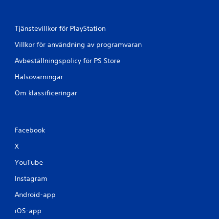
s
k
Tjänstevillkor för PlayStation
o
n
Villkor för användning av programvaran
t
r
Avbeställningspolicy för PS Store
o
Hälsovarningar
l
l
Om klassificeringar
e
r
D
u
Facebook
k
a
X
n
YouTube
s
p
Instagram
e
l
Android-app
a
s
iOS-app
p