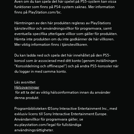
Även om du kan spela det här spelet på PS5-system kan vissa 
a
funktioner som finns på PS4-system saknas. Mer information 
n
finns på PlayStation.com/bc.
v
ä
Hämtningen av den här produkten regleras av PlayStations 
n
tjänstevillkor och användningsvillkor för programvara, samt 
d
eventuella specifika ytterligare villkor som gäller för produkten. 
a
Hämta inte produkten om du inte godkänner de här villkoren. 
r
Mer viktig information finns i tjänstevillkoren.
ö
r
Du kan ladda ned och spela det här innehållet på den PS5-
e
konsol som är associerad med ditt konto (genom inställningen 
l
”Konsoldelning och offlinespel”) och på andra PS5-konsoler när 
s
du loggar in med samma konto.
e
k
Läs avsnittet 
o
Hälsovarningar
n
 för att ta del av viktig hälsoinformation innan du använder 
t
denna produkt.
r
o
Programbiblioteken ©Sony Interactive Entertainment Inc., med 
l
exklusiv licens till Sony Interactive Entertainment Europe. 
l
Användarvillkor för programvara gäller, se 
e
eu.playstation.com/legal för fullständiga 
r
användningsrättigheter.
.