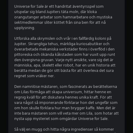
o
l
Universe for Sale är ett handritat äventyrsspel som
a
r
utspelar sig bland Jupiters täta moln, där kloka
s
orangutanger arbetar som hamnarbetare och mystiska
a
u
sektmedlemmar sliter köttet från sina ben för att nå
t
upplysning.
v
a
Utforska alla skrymslen och vrår i en fallfärdig koloni på
n
f
Jupiter. Skrangliga tehus, märkliga kuriosabutiker och
r
överarbetade mekaniska verkstäder finns i överflöd i den
ö
e
pittoreska och ökända kåkstaden som har vuxit upp runt
r
den övergivna gruvan. Varje nytt ansikte, vare sig det är
e
m
människa, apa, skelett eller robot, har en unik historia att
l
berätta medan de gör sitt bästa för att överleva det sura
s
b
regnet som vräker ner.
e
Den namnlöse mästaren, som fascinerats av berättelserna
a
k
om Lilas förmåga att skapa universum, hittar henne en
o
regnig kväll för att diskutera hennes unika kraft. För att
s
n
vara något så imponerande förklarar hon det ungefär som
t
om hon skulle förklara hur man brygger kaffe. Men det är
e
r
inte bara mästaren som vill veta mer om Lila, som hotar att
o
nysta upp mysteriet som omgärdar Universe for Sale.
r
l
l
Så välj en mugg och hitta några ingredienser så kommer