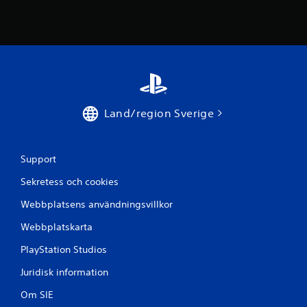
K
a
n
s
p
e
Land/region Sverige
l
a
s
u
Support
t
Sekretess och cookies
a
n
Webbplatsens användningsvillkor
b
e
Webbplatskarta
r
PlayStation Studios
ö
r
Juridisk information
i
n
Om SIE
g