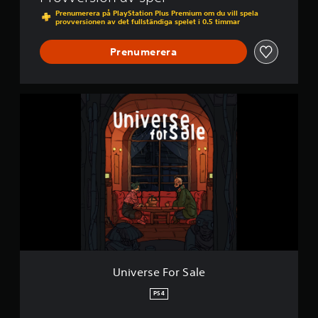
s
Prenumerera på PlayStation Plus Premium om du vill spela
n
provversionen av det fullständiga spelet i 0.5 timmar
a
b
Prenumerera
b
a
k
U
n
n
a
i
p
v
p
e
t
r
r
s
y
e
c
F
k
o
r
n
S
i
a
n
l
Universe For Sale
g
e
a
PS4
r
D