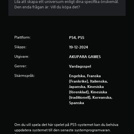
a
e
Lila att skapa ett universum enligt dina specifika önskemål.
Den enda frågan är: Vill du köpa det?
r
t
D
p
u
k
å
a
n
Plattform:
PS4, PS5
s
4
Släpps:
p
19-12-2024
e
3
Utgivare:
AKUPARA GAMES
l
a
b
Genrer:
Vardagsspel
s
p
e
Skärmspråk:
Engelska, Franska
e
(Frankrike), Italienska,
l
t
Japanska, Kinesiska
e
(förenklad), Kinesiska
t
y
(traditionell), Koreanska,
u
Spanska
t
g
a
n
a
Om du vill spela det här spelet på PS5-systemet kan du behöva 
t
uppdatera systemet till den senaste systemprogramvaran. 
t