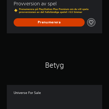
Provversion av spel
u
k
Prenumerera på PlayStation Plus Premium om du vill spela
provversionen av det fullständiga spelet i 0.5 timmar
a
n
s
Prenumerera
p
e
l
a
s
p
e
l
e
Betyg
t
o
c
h
n
a
v
Universe For Sale
i
g
e