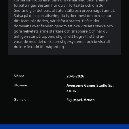
Forma din trupp efter dina önskemål med permanenta
förbättringar.Bestäm hur du vill fortsätta och om du
ändrar dig är det bara att återställa och prova något annat.
Satsa på den specialisering du tycker mest om och se hur
ditt team blir döden, världsförstöraren. Befäst din
dominans över fienden genom att öka virusets styrka och
göra helvetets armé starkare och snabbare.Och när du
äntligen står på toppen, stig till ett högre tillstånd av
varande med det unika prestige-systemet och bevisa att
du inte är rädd för någonting.
Släpps:
20-8-2026
Utgivare:
Awesome Games Studio Sp.
z o.o.
Genrer:
Skjutspel, Action