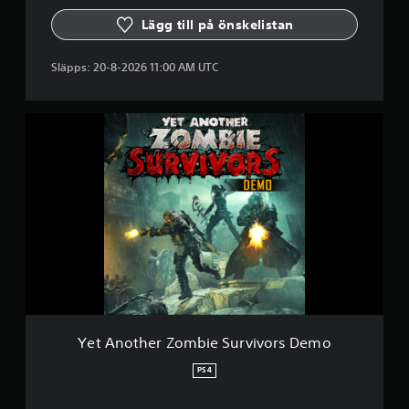
v
i
Lägg till på önskelistan
v
o
Släpps:
20-8-2026 11:00 AM UTC
r
s
D
e
Y
m
e
o
t
A
n
o
t
h
e
r
Z
o
m
b
Yet Another Zombie Survivors Demo
i
e
PS4
S
u