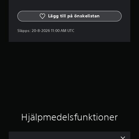
r
v
i
Lägg till på önskelistan
v
o
Släpps:
20-8-2026 11:00 AM UTC
r
s
D
e
m
o
Hjälpmedelsfunktioner