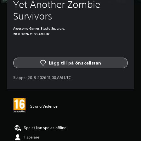
a
s
Yet Another Zombie 
u
ä
s
n
Survivors
a
k
s
a
p
Awesome Games Studio Sp. z o.o.
v
e
20-8-2026 11:00 AM UTC
o
l
l
e
y
t
m
n
e
ä
Lägg till på önskelistan
n
r
o
d
c
Släpps:
20-8-2026 11:00 AM UTC
u
h
v
s
i
t
l
ä
l
n
Strong Violence
u
g
n
a
d
a
e
v
Spelet kan spelas offline
r
l
s
j
1 spelare