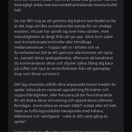
bedrägligt enkla men beroendeframkallande reverse bullet
hell.
Du har fått nog av att gömma dig bakom barrikaderna.Nu
är det dags att låta zombiehorden betala för sin oheliga
existens. Viruset har spridit sig över hela världen, men
mänskligheten är långt ifrån att ge upp. Glöm bort saker
som komplicerade kontroller eller timslånga
mellansekvenser — hoppa rakt in i striden och se
fyrverkerierna! Det är ett spel som alla kommer att njuta
av, oavsett deras spelupplevelse, eftersom de karaktärer
du kommanderar siktar och skjuter själva.Släng dig bara
på soffan och njut av endorfinkicken från ett gameplay-
loop som liknar survivors!
Ditt lag utvecklas utifrån dina anpassade beslut medan du
spelar.Satsa på en varierad uppsättning förmåner och
supportfärdigheter, eller fokusera på din favoritkaraktär
för att ändra deras utrustning och uppnå deras ultimata
förmågor. Kontrollera en ensam SWAT-soldat eller ett helt
team av tuffa legosoldater beväpnade med katana,
eldkastare och raketgevär - valet är ditt varje gång du
spelar!