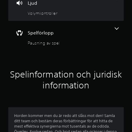
Ljud
Volymkontroller
Spelförlopp
Pausning av spel
Spelinformation och juridisk
information
Horden kommer men du är redo att slåss mot den! Samla
ditt team och bestäm deras förbättringar för att hitta de
mest effektiva synergierna mot tusentals av de odöda.
Överlev. Evolve sedan. Och bryt sedan alla gränser i denna