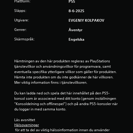
8
Plattform:
PS5
5
Släpps:
8-6-2025
s
Utgivare:
EVGENIY KOLPAKOV
Genrer:
Äventyr
t
Skärmspråk:
Engelska
j
ä
Hämtningen av den här produkten regleras av PlayStations 
r
tjänstevillkor och användningsvillkor för programvara, samt 
eventuella specifika ytterligare villkor som gäller för produkten. 
n
Hämta inte produkten om du inte godkänner de här villkoren. 
Mer viktig information finns i tjänstevillkoren.
o
Du kan ladda ned och spela det här innehållet på den PS5-
r
konsol som är associerad med ditt konto (genom inställningen 
”Konsoldelning och offlinespel”) och på andra PS5-konsoler när 
a
du loggar in med samma konto.
v
Läs avsnittet 
Hälsovarningar
f
 för att ta del av viktig hälsoinformation innan du använder 