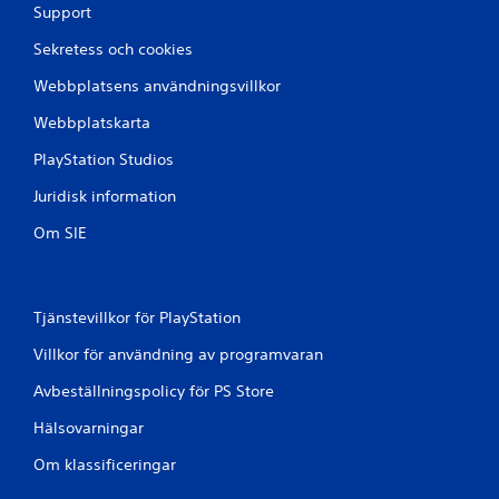
Support
0
Sekretess och cookies
b
Webbplatsens användningsvillkor
e
Webbplatskarta
t
PlayStation Studios
y
Juridisk information
g
Om SIE
Tjänstevillkor för PlayStation
Villkor för användning av programvaran
Avbeställningspolicy för PS Store
Hälsovarningar
Om klassificeringar