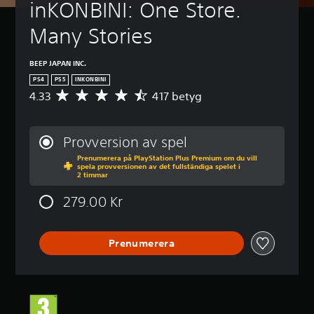
inKONBINI: One Store. 
Many Stories
BEEP JAPAN INC.
PS4
PS5
INKONBINI
4.33
417 betyg
G
e
n
o
Provversion av spel
m
Prenumerera på PlayStation Plus Premium om du vill
s
spela provversionen av det fullständiga spelet i
n
2 timmar
i
t
279.00 Kr
t
l
i
Prenumerera
g
t
b
e
t
y