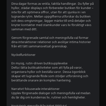
p
Dina dagar formas av enkla, taktila handlingar. Du fyller på
hyllor, städar displays och förbereder butiken för kunder –
å
inte för att optimera siffror, utan för att sjunka in i en
lugnande rytm. Mellan uppgifterna utforskar du butiken
4
och dess omgivningar, lägger märke till små detaljer och
knyter kontakter med stamkunder vars liv försiktigt vävs
.
samman med ditt.
3
Genom förgrenade samtal och meningsfulla val formar
dina interaktioner relationer och avslöjar intima historier
från ett tätt sammansvetsat grannskap.
3
Nyckelfunktioner
s
En mysig, rutin-driven butiksupplevelse
t
Delta i lätta butiksaktiviteter som att fylla på varor,
organisera hyllor och beställa varor. Dessa ögonblick
j
skapar ett lugnande flöde som stödjer utforskning och
berättande snarare än komplex hantering.
ä
Narrativt fokuserade interaktioner
r
Upplev förgrenade dialoger och meningsfulla val medan
du lär dig om kundernas liv, rutiner och hemligheter.
n
Nostalgisk atmosfär från tidigt 1990-tal