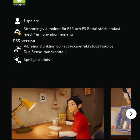
g
p
å
1 spelare
4
.
Strömning via molnet för PS5 och PS Portal stöds endast
3
med Premium-abonnemang
3
PS5-version
s
Vibrationsfunktion och avtryckareffekt stöds (trådlös
t
DualSense-handkontroll)
j
Spelhjälp stöds
ä
r
n
o
r
a
v
f
e
m
b
a
s
e
r