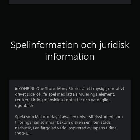
i
t
t
l
Spelinformation och juridisk
i
information
g
t
b
inKONBINI: One Store. Many Stories är ett mysigt, narrativt
drivet slice-of-life-spel med lätta simulerings-element,
e
centrerat kring mänskliga kontakter och vardagliga
ögonblick.
t
Spela som Makoto Hayakawa, en universitetsstudent som
y
tillbringar sin sommar bakom disken i en liten stads
närbutik, i en färgglad värld inspirerad av Japans tidiga
g
1990-tal.