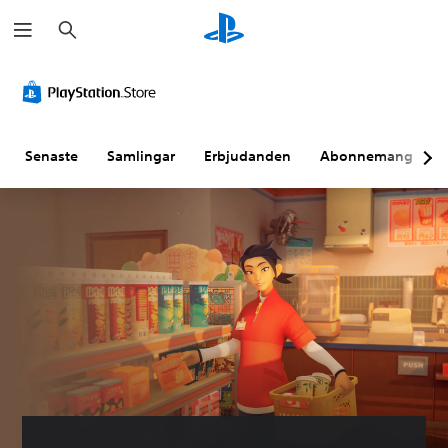
S
ö
k
Senaste
Samlingar
Erbjudanden
Abonnemang