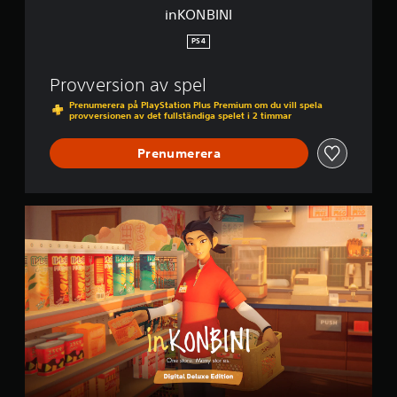
inKONBINI
PS4
Provversion av spel
Prenumerera på PlayStation Plus Premium om du vill spela
provversionen av det fullständiga spelet i 2 timmar
Prenumerera
D
i
g
i
t
a
l
D
e
l
u
x