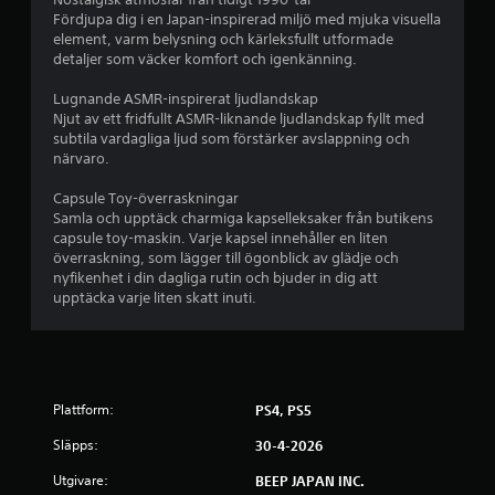
o
Fördjupa dig i en Japan-inspirerad miljö med mjuka visuella
element, varm belysning och kärleksfullt utformade
r
detaljer som väcker komfort och igenkänning.
a
Lugnande ASMR-inspirerat ljudlandskap
Njut av ett fridfullt ASMR-liknande ljudlandskap fyllt med
v
subtila vardagliga ljud som förstärker avslappning och
närvaro.
f
Capsule Toy-överraskningar
e
Samla och upptäck charmiga kapselleksaker från butikens
capsule toy-maskin. Varje kapsel innehåller en liten
m
överraskning, som lägger till ögonblick av glädje och
nyfikenhet i din dagliga rutin och bjuder in dig att
b
upptäcka varje liten skatt inuti.
a
s
Plattform:
PS4, PS5
e
Släpps:
30-4-2026
r
Utgivare:
BEEP JAPAN INC.