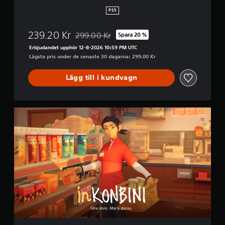
i
PS5
t
i
239.20 Kr
299.00 Kr
Spara 20 %
o
Nedsatt från ursprungspriset på 299.00 Kr
n
Erbjudandet upphör 12-8-2026 10:59 PM UTC
Lägsta pris under de senaste 30 dagarna: 299.00 Kr
Lägg till i kundvagn
i
n
K
O
N
B
I
N
I