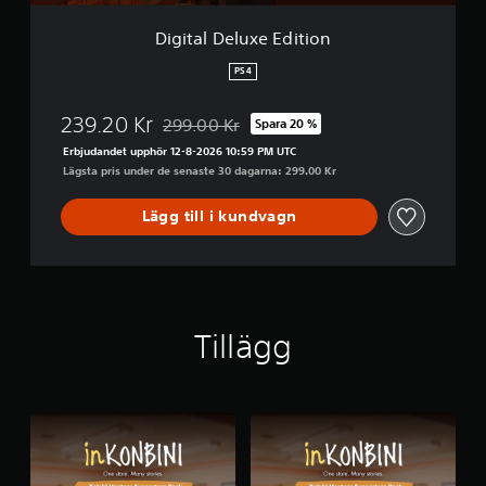
e
E
Digital Deluxe Edition
d
i
PS4
t
i
239.20 Kr
299.00 Kr
Spara 20 %
o
Nedsatt från ursprungspriset på 299.00 Kr
n
Erbjudandet upphör 12-8-2026 10:59 PM UTC
Lägsta pris under de senaste 30 dagarna: 299.00 Kr
Lägg till i kundvagn
Tillägg