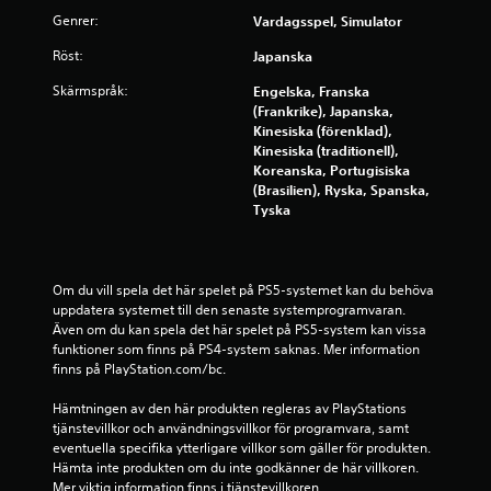
a
Genrer:
Vardagsspel, Simulator
t
Röst:
Japanska
p
Skärmspråk:
Engelska, Franska
(Frankrike), Japanska,
å
Kinesiska (förenklad),
Kinesiska (traditionell),
4
Koreanska, Portugisiska
(Brasilien), Ryska, Spanska,
1
Tyska
7
b
Om du vill spela det här spelet på PS5-systemet kan du behöva 
uppdatera systemet till den senaste systemprogramvaran. 
e
Även om du kan spela det här spelet på PS5-system kan vissa 
funktioner som finns på PS4-system saknas. Mer information 
t
finns på PlayStation.com/bc.
Hämtningen av den här produkten regleras av PlayStations 
y
tjänstevillkor och användningsvillkor för programvara, samt 
eventuella specifika ytterligare villkor som gäller för produkten. 
g
Hämta inte produkten om du inte godkänner de här villkoren. 
Mer viktig information finns i tjänstevillkoren.