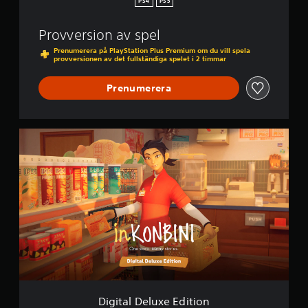
PS4
PS5
Provversion av spel
Prenumerera på PlayStation Plus Premium om du vill spela
provversionen av det fullständiga spelet i 2 timmar
Prenumerera
D
i
g
i
t
a
l
D
e
l
u
x
e
E
Digital Deluxe Edition
d