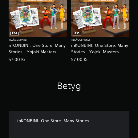
PS4
PS5
TILLÄGGSPAKET
TILLÄGGSPAKET
inKONBINI: One Store. Many
inKONBINI: One Store. Many
Stories - Yojoki Masters
Stories - Yojoki Masters
Supporters Pack
Supporters Pack
57.00 Kr
57.00 Kr
Betyg
inKONBINI: One Store. Many Stories