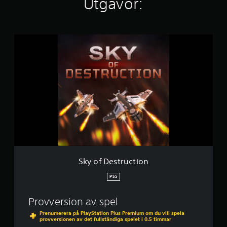
Utgåvor:
p
å
6
4
S
b
k
e
y
t
o
y
f
g
D
e
s
t
r
u
c
t
i
Sky of Destruction
o
n
PS5
Provversion av spel
Prenumerera på PlayStation Plus Premium om du vill spela
provversionen av det fullständiga spelet i 0.5 timmar