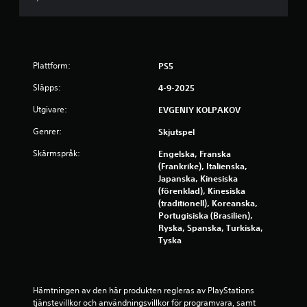
2
.
Plattform:
PS5
0
Släpps:
4-9-2025
9
Utgivare:
EVGENIY KOLPAKOV
s
Genrer:
Skjutspel
t
Skärmspråk:
Engelska, Franska
(Frankrike), Italienska,
j
Japanska, Kinesiska
(förenklad), Kinesiska
ä
(traditionell), Koreanska,
Portugisiska (Brasilien),
r
Ryska, Spanska, Turkiska,
Tyska
n
o
Hämtningen av den här produkten regleras av PlayStations 
r
tjänstevillkor och användningsvillkor för programvara, samt 