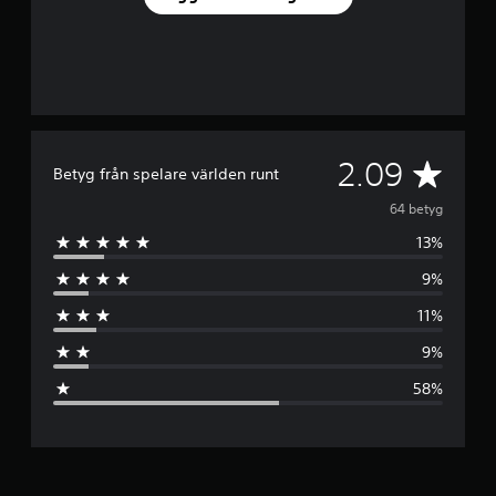
G
2.09
Betyg från spelare världen runt
e
64 betyg
13%
n
9%
o
11%
m
9%
s
58%
n
i