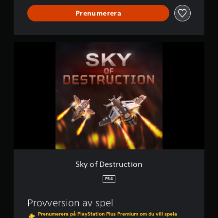
Prenumerera
S
k
y
o
f
D
e
s
t
r
u
c
t
i
Sky of Destruction
o
n
PS4
Provversion av spel
Prenumerera på PlayStation Plus Premium om du vill spela