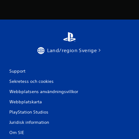
p
å
6
4
Land/region Sverige
b
e
Support
t
Sekretess och cookies
y
Webbplatsens användningsvillkor
g
Webbplatskarta
PlayStation Studios
Juridisk information
Om SIE