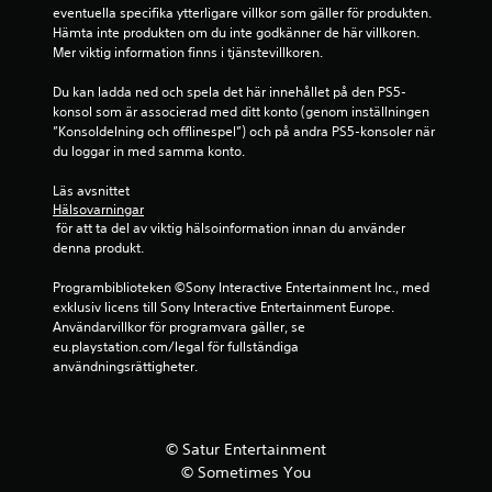
eventuella specifika ytterligare villkor som gäller för produkten. 
a
Hämta inte produkten om du inte godkänner de här villkoren. 
Mer viktig information finns i tjänstevillkoren.
v
Du kan ladda ned och spela det här innehållet på den PS5-
f
konsol som är associerad med ditt konto (genom inställningen 
”Konsoldelning och offlinespel”) och på andra PS5-konsoler när 
e
du loggar in med samma konto.
m
Läs avsnittet 
Hälsovarningar
 för att ta del av viktig hälsoinformation innan du använder 
b
denna produkt.
a
Programbiblioteken ©Sony Interactive Entertainment Inc., med 
exklusiv licens till Sony Interactive Entertainment Europe. 
s
Användarvillkor för programvara gäller, se 
eu.playstation.com/legal för fullständiga 
e
användningsrättigheter.
r
a
© Satur Entertainment
© Sometimes You
t