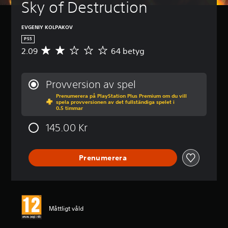
Sky of Destruction
EVGENIY KOLPAKOV
PS5
2.09
64 betyg
G
e
n
o
Provversion av spel
m
Prenumerera på PlayStation Plus Premium om du vill
s
spela provversionen av det fullständiga spelet i
n
0.5 timmar
i
t
145.00 Kr
t
l
i
Prenumerera
g
t
b
e
t
y
Måttligt våld
g
p