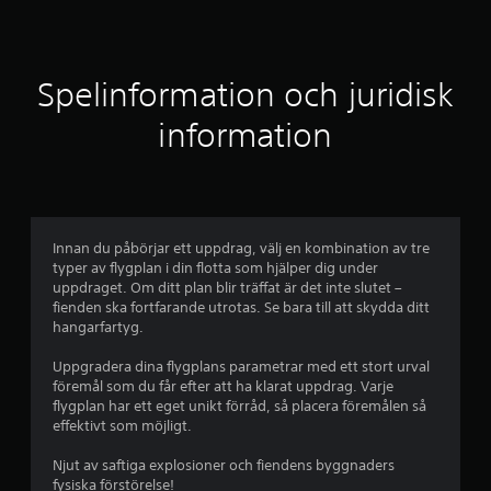
t
t
l
Spelinformation och juridisk
i
information
g
t
b
Innan du påbörjar ett uppdrag, välj en kombination av tre
typer av flygplan i din flotta som hjälper dig under
e
uppdraget. Om ditt plan blir träffat är det inte slutet –
fienden ska fortfarande utrotas. Se bara till att skydda ditt
t
hangarfartyg.
y
Uppgradera dina flygplans parametrar med ett stort urval
föremål som du får efter att ha klarat uppdrag. Varje
g
flygplan har ett eget unikt förråd, så placera föremålen så
effektivt som möjligt.
p
Njut av saftiga explosioner och fiendens byggnaders
å
fysiska förstörelse!