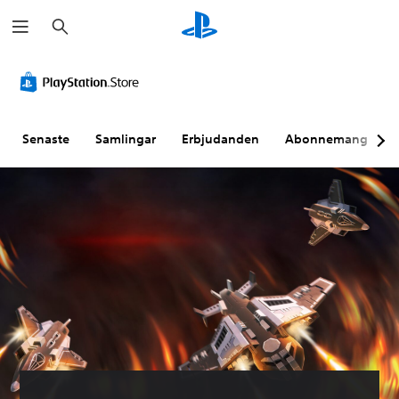
S
ö
k
Senaste
Samlingar
Erbjudanden
Abonnemang