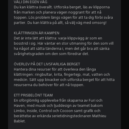
VÄLJ DIN EGEN VÄG
ä
s
Du kan klättra överallt. Utforska berget, läs av klipporna
å
n
s
från marken och planera vägen noggrant för att nå
d
t
toppen. Lös problem längs vägen för att ta dig förbi svåra
8
a
i
partier. Du kan klättra på allt, så välj väg med omsorg!
r
d
ö
)
6
KLÄTTRINGEN ÄR KAMPEN
r
.
Det är inte lätt att klättra: varje klippvägg är som en
e
5
bosstrid i sig. Här väntar en stor utmaning för den som vill
l
P
ha något att sätta tänderna i, men det går bra att sänka
s
4
å
svårighetsgraden om den som föredrar det.
e
m
k
b
ÖVERLEV PÅ DET LIVSFARLIGA BERGET
i
o
Hantera dina resurser för att överleva den långa
n
n
e
klättringen: ringbultar, krita, fingertejp, mat, vatten och
t
n
medicin. Sätt upp bivacker och utforska berget för att hitta
r
e
t
resurserna du behöver för att nå toppen.
o
l
l
y
s
ETT PRISBELÖNT TEAM
l
e
En oförglömlig upplevelse från skaparna av Furi och
e
g
r
Haven, med musik och ljuddesign av teamet bakom
r
f
Limbo, Inside, Control och Cocoon samt grafik och
.
berättelse av erkända serietidningstecknaren Mathieu
ö
Bablet.
r
K
k