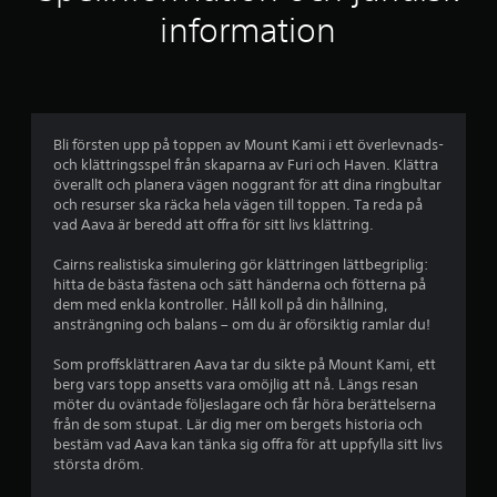
a
u
i
information
k
f
v
a
ö
n
n
f
s
s
p
t
e
e
e
Bli försten upp på toppen av Mount Kami i ett överlevnads-
l
r
m
och klättringsspel från skaparna av Furi och Haven. Klättra
a
p
överallt och planera vägen noggrant för att dina ringbultar
s
å
b
och resurser ska räcka hela vägen till toppen. Ta reda på
p
s
vad Aava är beredd att offra för sitt livs klättring.
e
k
a
l
ä
Cairns realistiska simulering gör klättringen lättbegriplig:
e
r
s
hitta de bästa fästena och sätt händerna och fötterna på
t
m
dem med enkla kontroller. Håll koll på din hållning,
u
e
e
ansträngning och balans – om du är oförsiktig ramlar du!
t
n
a
i
r
Som proffsklättraren Aava tar du sikte på Mount Kami, ett
n
n
berg vars topp ansetts vara omöjlig att nå. Längs resan
a
o
a
möter du oväntade följeslagare och får höra berättelserna
t
m
från de som stupat. Lär dig mer om bergets historia och
t
e
t
bestäm vad Aava kan tänka sig offra för att uppfylla sitt livs
a
n
största dröm.
n
v
p
v
i