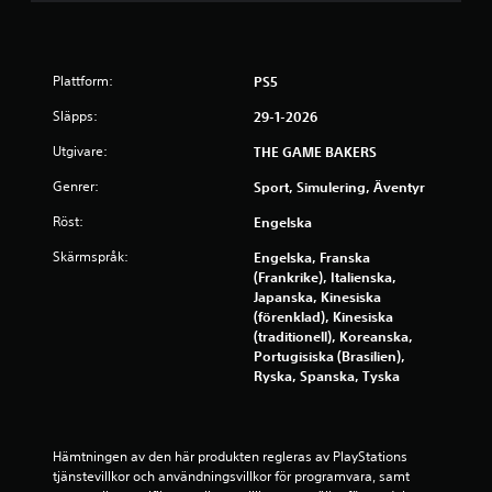
a
o
n
n
s
t
p
Plattform:
PS5
r
e
o
Släpps:
l
29-1-2026
l
a
l
Utgivare:
THE GAME BAKERS
s
e
u
Genrer:
Sport, Simulering, Äventyr
r
t
D
Röst:
Engelska
a
u
n
Skärmspråk:
Engelska, Franska
k
b
(Frankrike), Italienska,
a
e
Japanska, Kinesiska
n
r
(förenklad), Kinesiska
g
ö
(traditionell), Koreanska,
r
Portugisiska (Brasilien),
r
a
Ryska, Spanska, Tyska
n
i
s
n
k
g
a
s
Hämtningen av den här produkten regleras av PlayStations 
s
k
tjänstevillkor och användningsvillkor för programvara, samt 
p
o