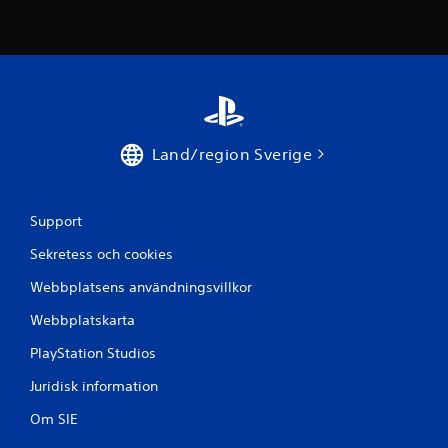
t
.
u
t
a
n
a
t
t
a
Land/region Sverige
n
v
ä
Support
n
d
Sekretess och cookies
a
b
Webbplatsens användningsvillkor
e
r
Webbplatskarta
ö
r
PlayStation Studios
i
n
Juridisk information
g
Om SIE
s
k