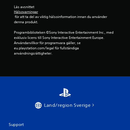
e
l
Läs avsnittet 
Hälsovarningar
a
 för att ta del av viktig hälsoinformation innan du använder 
s
denna produkt.
p
e
Programbiblioteken ©Sony Interactive Entertainment Inc., med 
l
exklusiv licens till Sony Interactive Entertainment Europe. 
e
Användarvillkor för programvara gäller, se 
t
eu.playstation.com/legal för fullständiga 
o
användningsrättigheter.
c
h
n
a
v
i
g
e
r
a
Land/region Sverige
p
å
m
e
Support
n