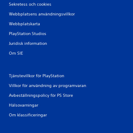
y
Sekretess och cookies
e
r
Webbplatsens användningsvillkor
n
a
Webbplatskarta
u
PlayStation Studios
t
a
Juridisk information
n
a
Om SIE
t
t
t
r
Tjänstevillkor för PlayStation
y
c
Villkor för användning av programvaran
k
a
Avbeställningspolicy för PS Store
p
å
Hälsovarningar
k
n
Om klassificeringar
a
p
p