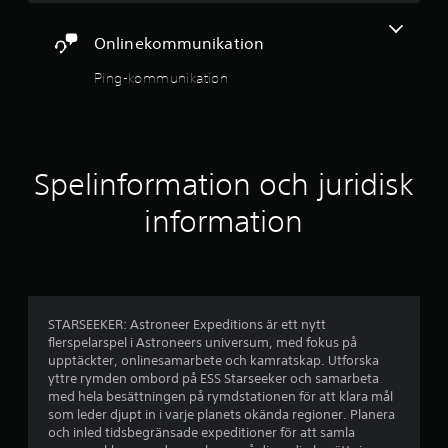
o
ä
g
Onlinekommunikation
r
g
a
Ping-kommunikation
a
n
d
v
e
f
)
Spelinformation och juridisk
N
e
å
information
g
m
r
a
b
a
l
a
t
STARSEEKER: Astroneer Expeditions är ett nytt
e
s
flerspelarspel i Astroneers universum, med fokus på
r
upptäckter, onlinesamarbete och kamratskap. Utforska
n
e
yttre rymden ombord på ESS Starseeker och samarbeta
a
med hela besättningen på rymdstationen för att klara mål
t
r
som leder djupt in i varje planets okända regioner. Planera
i
och inled tidsbegränsade expeditioner för att samla
v