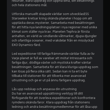
resurser, klara uppdrag och uppnå dina, din besättnings
a
f
och hela stationens mål.
ö
r
t
Utforska manuellt skapade världar som utvecklasESS
a
Starseeker kretsar kring okända planeter i hopp om att
t
p
upptäcka deras mysterier. Samarbeta med besättningen
t
för att hitta nya landningsplatser i nya regioner med unika
v
å
klimat som ställer nya krav. Planeten Tephra är första
ä
anhalten, en värld av vindlande våtmarker, djupa djungler
n
3
och ofantliga oceaner, med vrakdelar från en misslyckad
d
EXO Dynamics-färd.
a
2
p
Led expeditioner till farliga främmande världar fulla av liv
å
6
Varje planet är full av varelser att möta! Intressanta och
s
farliga djur, dödliga växter och mystiska krafter väntar
p
b
besättningen. Samarbeta för att klara kluriga uppdrag som
a
kan lösas på flera olika sätt. Sedan kan ni ta ert byte
k
e
tillbaka till stationen för att tillverka mer avancerad
a
utrustning och ge er ut på ännu farligare uppdrag.
r
t
n
Lås upp redskap och anpassa din utrustning
a
y
Du har en avancerad uppsättning verktyg till ditt
v
förfogande för att överleva expeditioner och konfrontera
i
g
rymdens okända faror. Klara uppdrag från stationens
s
ledning och andra besättningsmedlemmar för att låsa upp
a