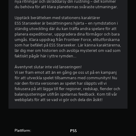
nya ritningar och skräddarsy din rustning – det kommer
s
du behöva för att klara planeternas svåraste utmaningar.
.
Upptäck berättelsen med stationens karaktärer
K
ESS Starseeker är besättningens hjärta – en rymdstation i
a
ständig utveckling där du kan träffa andra spelare för att
n
planera expeditioner, uppgradera dina förmågor och bara
s
umgås. Klara uppdrag från Fronteer Force, elitutforskarna
som har befälet på ESS Starseeker. Lär känna karaktärerna,
p
lär dig mer om historien och avslöja mysteriet om vad som
e
faktiskt pågår här i yttre rymden…
l
a
Äventyret slutar inte vid lanseringen!
s
Vi ser fram emot att än en gång ge oss ut på en kampanj
u
för att utveckla spelet tillsammans med communityn! Nu
t
när den första versionen av spelet har släppts vill vi
a
fokusera på att lägga till fler regioner, redskap, fiender och
n
balansjusteringar utifrån spelarnas feedback. Kom till vår
webbplats för att se vad vi gör och dela din åsikt!
s
n
a
b
b
Plattform:
a
PS5