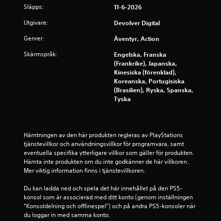
k
Släpps:
11-6-2026
n
a
Utgivare:
Devolver Digital
p
Genrer:
Äventyr, Action
p
t
Skärmspråk:
Engelska, Franska
r
(Frankrike), Japanska,
y
Kinesiska (förenklad),
c
Koreanska, Portugisiska
k
(Brasilien), Ryska, Spanska,
Tyska
n
i
n
g
Hämtningen av den här produkten regleras av PlayStations 
a
tjänstevillkor och användningsvillkor för programvara, samt 
r
eventuella specifika ytterligare villkor som gäller för produkten. 
D
Hämta inte produkten om du inte godkänner de här villkoren. 
u
Mer viktig information finns i tjänstevillkoren.
k
a
Du kan ladda ned och spela det här innehållet på den PS5-
n
konsol som är associerad med ditt konto (genom inställningen 
s
”Konsoldelning och offlinespel”) och på andra PS5-konsoler när 
p
du loggar in med samma konto.