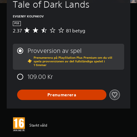
Tale of Dark Lands
EVGENIY KOLPAKOV
PS5
2.37
81 betyg
G
e
n
o
Provversion av spel
m
Prenumerera på PlayStation Plus Premium om du vill
s
spela provversionen av det fullständiga spelet i
n
1 timmar
i
t
109.00 Kr
t
l
i
Prenumerera
g
t
b
e
t
y
Starkt våld
g
p