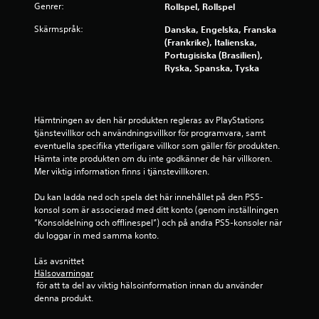
t
Genrer:
Rollspel, Rollspel
p
Skärmspråk:
Danska, Engelska, Franska
(Frankrike), Italienska,
å
Portugisiska (Brasilien),
Ryska, Spanska, Tyska
8
1
Hämtningen av den här produkten regleras av PlayStations 
b
tjänstevillkor och användningsvillkor för programvara, samt 
eventuella specifika ytterligare villkor som gäller för produkten. 
e
Hämta inte produkten om du inte godkänner de här villkoren. 
Mer viktig information finns i tjänstevillkoren.
t
Du kan ladda ned och spela det här innehållet på den PS5-
y
konsol som är associerad med ditt konto (genom inställningen 
”Konsoldelning och offlinespel”) och på andra PS5-konsoler när 
g
du loggar in med samma konto.
Läs avsnittet 
Hälsovarningar
 för att ta del av viktig hälsoinformation innan du använder 
denna produkt.