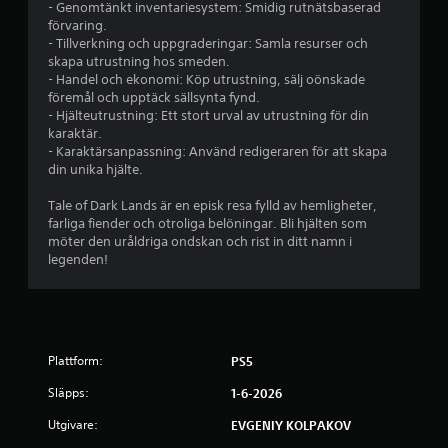
r
- Genomtänkt inventariesystem: Smidig rutnätsbaserad
förvaring.
a
- Tillverkning och uppgraderingar: Samla resurser och
skapa utrustning hos smeden.
v
- Handel och ekonomi: Köp utrustning, sälj oönskade
föremål och upptäck sällsynta fynd.
f
- Hjälteutrustning: Ett stort urval av utrustning för din
karaktär.
e
- Karaktärsanpassning: Använd redigeraren för att skapa
din unika hjälte.
m
Tale of Dark Lands är en episk resa fylld av hemligheter,
b
farliga fiender och otroliga belöningar. Bli hjälten som
möter den uråldriga ondskan och rist in ditt namn i
a
legenden!
s
e
Plattform:
PS5
r
Släpps:
1-6-2026
a
Utgivare:
EVGENIY KOLPAKOV