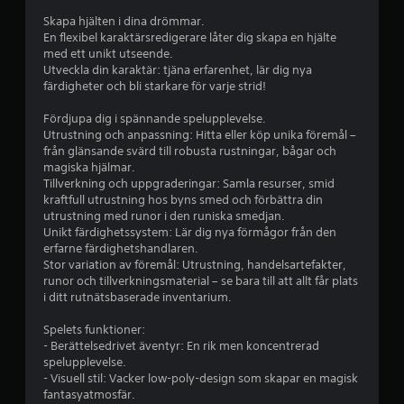
å
Skapa hjälten i dina drömmar.
2
En flexibel karaktärsredigerare låter dig skapa en hjälte
med ett unikt utseende.
.
Utveckla din karaktär: tjäna erfarenhet, lär dig nya
färdigheter och bli starkare för varje strid!
3
Fördjupa dig i spännande spelupplevelse.
Utrustning och anpassning: Hitta eller köp unika föremål –
7
från glänsande svärd till robusta rustningar, bågar och
magiska hjälmar.
s
Tillverkning och uppgraderingar: Samla resurser, smid
kraftfull utrustning hos byns smed och förbättra din
t
utrustning med runor i den runiska smedjan.
Unikt färdighetssystem: Lär dig nya förmågor från den
j
erfarne färdighetshandlaren.
Stor variation av föremål: Utrustning, handelsartefakter,
ä
runor och tillverkningsmaterial – se bara till att allt får plats
i ditt rutnätsbaserade inventarium.
r
Spelets funktioner:
n
- Berättelsedrivet äventyr: En rik men koncentrerad
spelupplevelse.
o
- Visuell stil: Vacker low-poly-design som skapar en magisk
fantasyatmosfär.