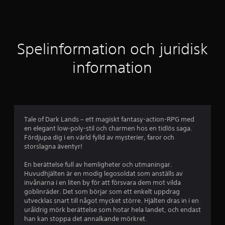
t
t
l
Spelinformation och juridisk
i
information
g
t
b
Tale of Dark Lands – ett magiskt fantasy-action-RPG med
en elegant low-poly-stil och charmen hos en tidlös saga.
e
Fördjupa dig i en värld fylld av mysterier, faror och
storslagna äventyr!
t
En berättelse full av hemligheter och utmaningar.
y
Huvudhjälten är en modig legosoldat som anställs av
invånarna i en liten by för att försvara dem mot vilda
g
goblinräder. Det som börjar som ett enkelt uppdrag
utvecklas snart till något mycket större. Hjälten dras in i en
p
uråldrig mörk berättelse som hotar hela landet, och endast
han kan stoppa det annalkande mörkret.