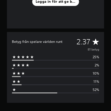
Logga in för att ge betyg
G
2.37
Betyg från spelare världen runt
e
81 betyg
25%
n
2%
o
10%
m
11%
s
52%
n
i