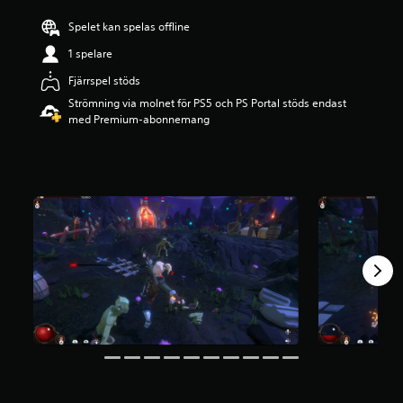
å
Spelet kan spelas offline
2
.
1 spelare
3
7
Fjärrspel stöds
s
Strömning via molnet för PS5 och PS Portal stöds endast
t
med Premium-abonnemang
j
ä
r
n
o
r
a
v
f
e
m
b
a
s
e
r
a
t