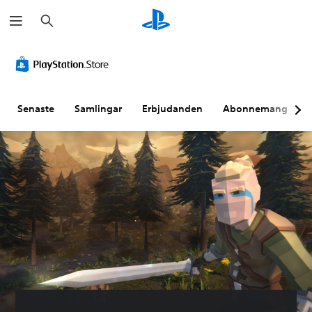
S
ö
k
Senaste
Samlingar
Erbjudanden
Abonnemang