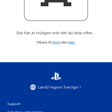
l
e
t
a
r
e
f
Det här är troligen inte det du letar efter...
t
e
Tillbaka till
Store
eller
Hem
.
r
.
.
.
Land/region Sverige
Support
Sekretess och cookies