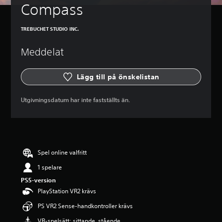
Compass
TREBUCHET STUDIO INC.
Meddelat
Lägg till på önskelistan
Utgivningsdatum har inte fastställts än.
Spel online valfritt
1 spelare
PS5-version
PlayStation VR2 krävs
PS VR2 Sense-handkontroller krävs
VR-spelsätt: sittande, stående