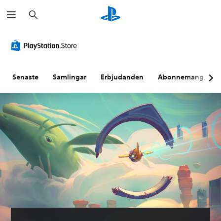
S
ö
k
Senaste
Samlingar
Erbjudanden
Abonnemang