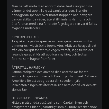
Men när ett möte med en formidabel best skingrar dina
vänner är det upp till dig att samla alla igen. Styr din
handgjorda speeder över morotstoppade öar, navigera
genom skiftande väder, återställ himlens Harmony och
återförenas med dina förlorade följeslagare i en värld full av
flygande underverk.
STYR DIN SPEEDER
Ta spakarna på din speeder och navigera genom mjuka
dimmor och vidsträckta öppna ytor. Aktivera Relays direkt
från din cockpit för att röja vägen framåt, lägg till vid det
resande garaget för att applicera ny färg, och trotsa
farorna som hägrar framför er.
ÅTERSTÄLL HARMONY
Lämna cockpiten och använd dina änterhakar för att
svinga dig genom ruiner och lösa urgamla pussel. Aktivera
Amplifiers för att uppgradera din speeder, hjälp
lokalbefolkningen att återställa sina hem och få världen att
sjunga igen.
UTFORSKA DET OKÄNDA
Hitta din utspridda besättning som Captain Nym och
navigatören Chladni, samtidigt som du undviker skenande