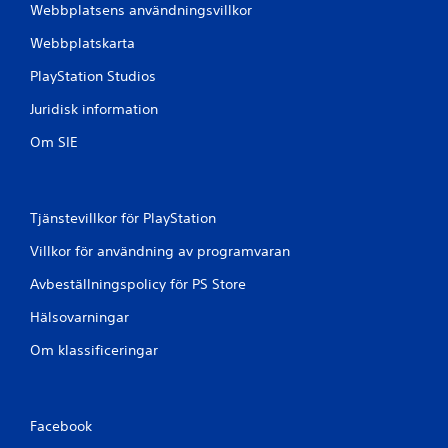
Webbplatsens användningsvillkor
a
Webbplatskarta
t
PlayStation Studios
p
Juridisk information
å
Om SIE
8
1
Tjänstevillkor för PlayStation
9
Villkor för användning av programvaran
Avbeställningspolicy för PS Store
b
Hälsovarningar
e
Om klassificeringar
t
y
Facebook
g