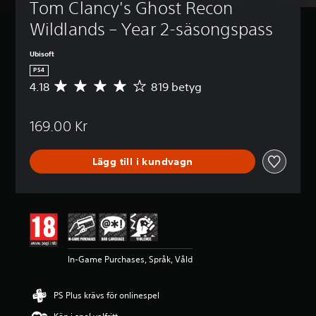
Tom Clancy's Ghost Recon 
Wildlands – Year 2-säsongspass
Ubisoft
PS4
4.18
819 betyg
G
e
n
169.00 Kr
o
m
s
Lägg till i kundvagn
n
i
t
t
l
i
g
t
In-Game Purchases, Språk, Våld
b
e
t
PS Plus krävs för onlinespel
y
g