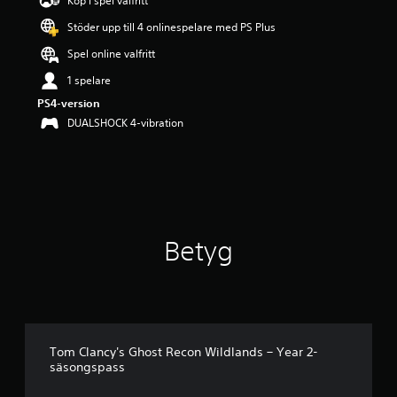
Köp i spel valfritt
p
Stöder upp till 4 onlinespelare med PS Plus
å
4
Spel online valfritt
.
1
1 spelare
8
PS4-version
s
DUALSHOCK 4-vibration
t
j
ä
r
n
o
r
a
Betyg
v
f
e
m
b
a
s
Tom Clancy's Ghost Recon Wildlands – Year 2-
säsongspass
e
r