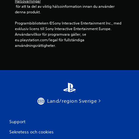
n
Hälsovarningar
 för att ta del av viktig hälsoinformation innan du använder 
o
denna produkt.
r
Programbiblioteken ©Sony Interactive Entertainment Inc., med 
exklusiv licens till Sony Interactive Entertainment Europe. 
a
Användarvillkor för programvara gäller, se 
eu.playstation.com/legal för fullständiga 
v
användningsrättigheter.
f
e
m
b
Land/region Sverige
a
s
Support
e
Sekretess och cookies
r