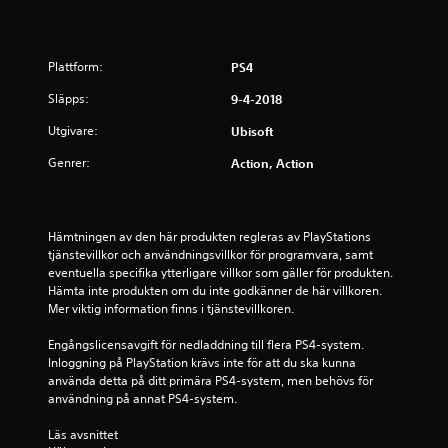
g
p
Plattform:
PS4
å
Släpps:
9-4-2018
4
Utgivare:
Ubisoft
.
Genrer:
Action, Action
1
8
Hämtningen av den här produkten regleras av PlayStations 
tjänstevillkor och användningsvillkor för programvara, samt 
s
eventuella specifika ytterligare villkor som gäller för produkten. 
Hämta inte produkten om du inte godkänner de här villkoren. 
t
Mer viktig information finns i tjänstevillkoren.
j
Engångslicensavgift för nedladdning till flera PS4-system. 
Inloggning på PlayStation krävs inte för att du ska kunna 
ä
använda detta på ditt primära PS4-system, men behövs för 
användning på annat PS4-system.
r
Läs avsnittet 