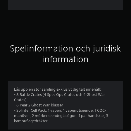
n
i
t
t
l
Spelinformation och juridisk
i
information
g
t
b
Lås upp en stor samling exklusivt digitalt innehåll:
- 8 Battle Crates (4 Spec Ops Crates och 4 Ghost War
e
Crates)
- 6 Year 2 Ghost War-klasser
t
- Splinter Cell Pack: 1 vapen, 1 vapenutseende, 1 CQC-
manöver, 2 mörkerseendeglasögon, 1 par handskar, 3
y
kamouflagedräkter