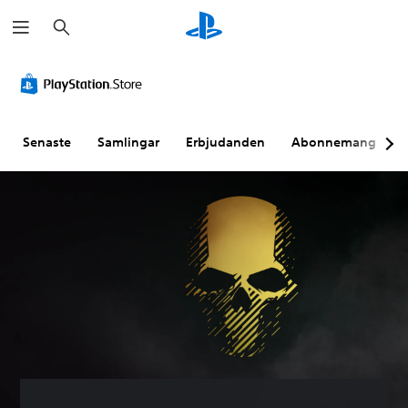
S
ö
k
Senaste
Samlingar
Erbjudanden
Abonnemang