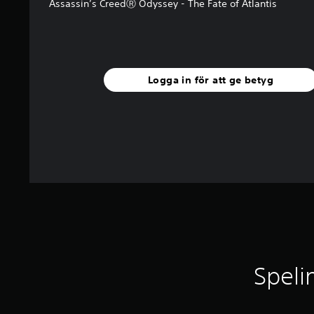
Assassin’s CreedⓇ Odyssey - The Fate of Atlantis
e
t
y
g
Logga in för att ge betyg
Speli