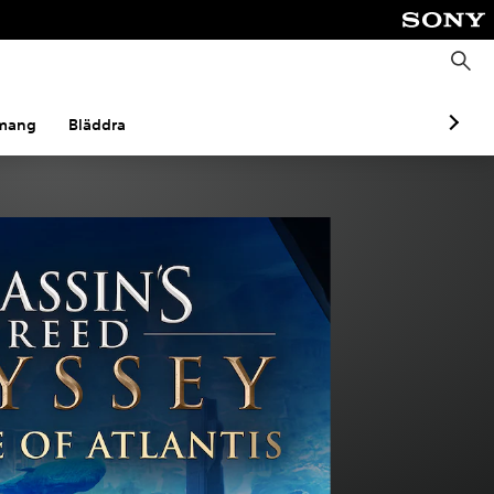
S
ö
k
mang
Bläddra