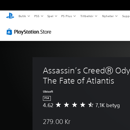
Butik
PS5
Spel
PS Plus
Tillbehör
Nyheter
Supp
Assassin’s CreedⓇ Ody
The Fate of Atlantis
Ubisoft
PS4
4.62
7,1K betyg
G
e
n
279.00 Kr
o
m