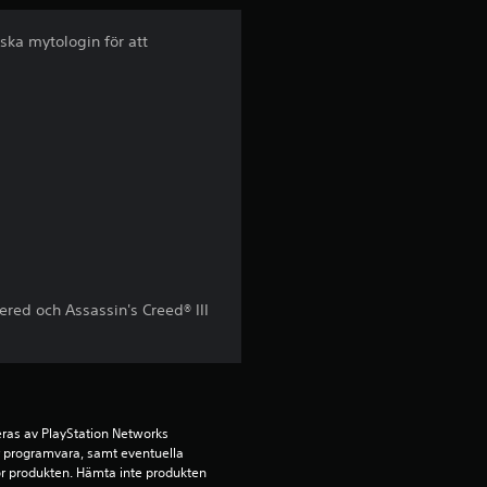
i
iska mytologin för att
g
t
b
e
t
y
red och Assassin's Creed® III
g
p
å
ras av PlayStation Networks 
ör programvara, samt eventuella 
för produkten. Hämta inte produkten 
4