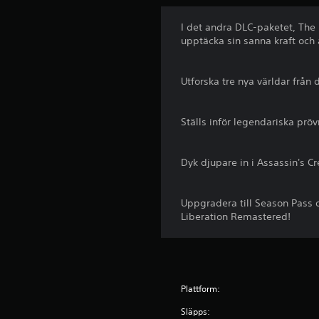
I det andra DLC-paketet, The F
upptäcka sin sanna kraft och 
Utforska tre nya världar från
Ställs inför legendariska pr
Dyk djupare in i Assassin's Cr
Uppgradera till Season Pass 
Liberation Remastered!
Plattform:
Släpps: