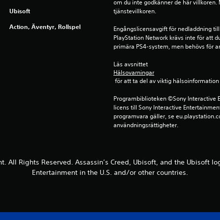
om du inte godkänner de här villkoren. Me
Ubisoft
tjänstevillkoren.
Action, Äventyr, Rollspel
Engångslicensavgift för nedladdning till
PlayStation Network krävs inte för att d
primära PS4-system, men behövs för a
Läs avsnittet 
Hälsovarningar
 för att ta del av viktig hälsoinformat
Programbiblioteken ©Sony Interactive E
licens till Sony Interactive Entertainmen
programvara gäller, se eu.playstation.co
användningsrättigheter.
t. All Rights Reserved. Assassin’s Creed, Ubisoft, and the Ubisoft lo
Entertainment in the U.S. and/or other countries.