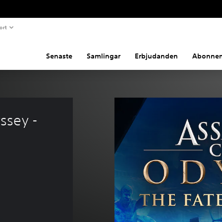
ort
Senaste
Samlingar
Erbjudanden
Abonne
ssey - 