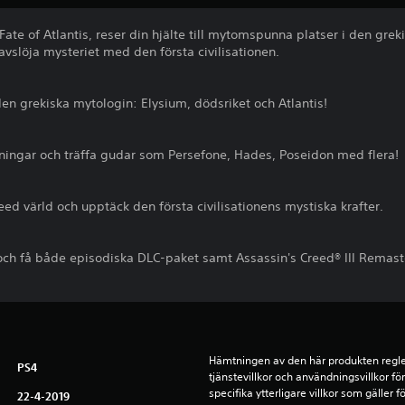
ate of Atlantis, reser din hjälte till mytomspunna platser i den grek
avslöja mysteriet med den första civilisationen.
 den grekiska mytologin: Elysium, dödsriket och Atlantis!
övningar och träffa gudar som Persefone, Hades, Poseidon med flera!
eed värld och upptäck den första civilisationens mystiska krafter.
och få både episodiska DLC-paket samt Assassin's Creed® III Remaste
Hämtningen av den här produkten regle
PS4
tjänstevillkor och användningsvillkor f
specifika ytterligare villkor som gäller 
22-4-2019