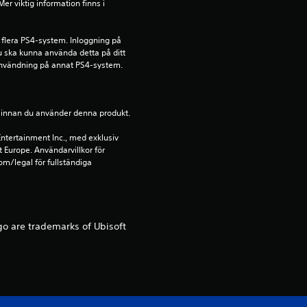
r viktig information finns i 
.
 flera PS4-system. Inloggning på 
6
u ska kunna använda detta på ditt 
nvändning på annat PS4-system.
2
s
ion innan du använder denna produkt.
t
ntertainment Inc., med exklusiv 
t Europe. Användarvillkor för 
m/legal för fullständiga 
j
ä
r
go are trademarks of Ubisoft
n
o