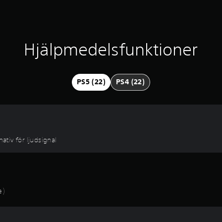
Hjälpmedelsfunktioner
PS5 (22)
PS4 (22)
ativ för ljudsignal
e)