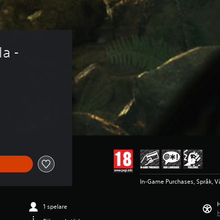
a - 
In-Game Purchases, Språk, V
H
1 spelare
H