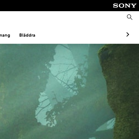
S
ö
k
mang
Bläddra