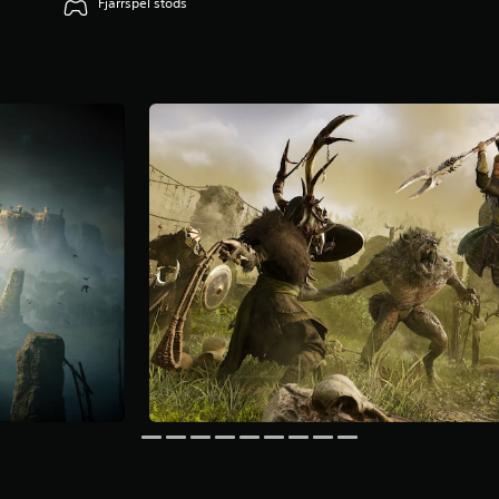
Fjärrspel stöds