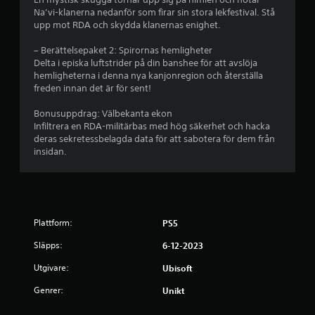
p
s
v
i
ä
n
Na’vi-klanerna nedanför som firar sin stora lekfestival. Stå
p
i
n
å
n
k
upp mot RDA och skydda klanernas enighet.
e
s
n
s
l
l
s
e
2
l
a
– Berättelsepaket 2: Spirornas hemligheter
e
t
h
i
r
Delta i episka luftstrider på din banshee för att avslöja
t
i
å
5
g
e
hemligheterna i denna nya kanjonregion och återställa
o
d
l
h
a
freden innan det är för sent!
c
)
l
e
9
t
h
.
e
t
t
Bonusuppdrag: Välbekanta ekon
a
r
v
b
u
Infiltrera en RDA-militärbas med hög säkerhet och hacka
n
t
i
r
deras sekretessbelagda data för att sabotera för dem från
P
p
e
s
e
s
insidan.
å
a
x
a
k
m
s
t
s
t
i
i
s
n
.
l
a
n
i
j
y
i
n
n
a
J
n
g
Plattform:
PS5
e
i
g
s
u
e
l
m
Släpps:
t
6-12-2023
n
s
s
i
ä
b
t
l
e
Utgivare:
Ubisoft
l
a
e
j
r
l
r
r
Genrer:
ö
Unikt
f
n
t
n
b
ö
i
f