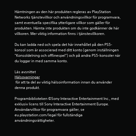
.
a
n
r
ö
r
g
r
k
Hämtningen av den här produkten regleras av PlayStation 
a
a
v
V
o
Networks tjänstevillkor och användningsvillkor för programvara, 
r
o
i
i
n
samt eventuella specifika ytterligare villkor som gäller för 
n
k
m
s
t
produkten. Hämta inte produkten om du inte godkänner de här 
a
t
v
u
r
villkoren. Mer viktig information finns i tjänstevillkoren.
,
i
ä
e
o
m
g
n
Du kan ladda ned och spela det här innehållet på den PS5-
l
l
e
a
d
konsol som är associerad med ditt konto (genom inställningen 
l
l
n
l
”Konsoldelning och offlinespel”) och på andra PS5-konsoler när 
a
k
y
e
j
du loggar in med samma konto.
s
t
o
u
r
p
t
d
m
D
Läs avsnittet 
e
a
u
f
u
Hälsovarningar
r
n
k
o
 för att ta del av viktig hälsoinformation innan du använder 
k
l
d
a
r
denna produkt.
a
i
e
r
n
t
g
r
(
Programbiblioteken ©Sony Interactive Entertainment Inc., med 
g
(
a
s
exklusiv licens till Sony Interactive Entertainment Europe. 
r
g
a
r
p
Användarvillkor för programvara gäller, se 
a
r
v
e
e
eu.playstation.com/legal för fullständiga 
n
u
t
a
l
användningsrättigheter.
s
n
e
f
n
k
x
d
ö
c
a
t
r
l