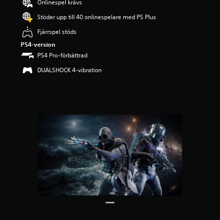
Onlinespel krävs
å
3
Stöder upp till 40 onlinespelare med PS Plus
s
t
Fjärrspel stöds
j
PS4-version
ä
PS4 Pro-förbättrad
r
n
DUALSHOCK 4-vibration
o
r
a
v
f
e
m
b
a
s
e
r
a
t
p
å
3