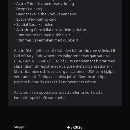
j
- Astro Trident-vapenutsmyckning
- Deep Sea-sprej
ä
- Handshake in the Void-vapendekal
- Space Walk-calling card
r
- Spatial Sonar-emblem
- Astrofrog Constellation-laddningsskärm
n
- 1 timmes token med dubbel XP
- 1 timmes vapentoken med dubbel XP
o
Alla intäkter (efter skatt) från den här produkten skänks till
r
Call of Duty Endowment (en välgörenhetsorganisation i
USA, EIN: 37-1589072). Call of Duty Endowment bidrar med
a
stipendium till registrerade välgörenhetsorganisationer i
Storbritannien och ideella organisationer i USA som hjälper
v
veteraner att få högkvalitativa jobb*. Genom att köpa
paketet bidrar du direkt till Endowments arbete.
f
Activision kan uppdatera, ersätta eller ta bort detta
e
innehåll i spelet när som helst.
m
b
Släpps:
4-5-2026
a