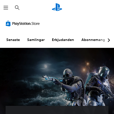
S
ö
k
Senaste
Samlingar
Erbjudanden
Abonnemang