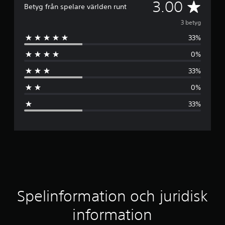
G
3.00
Betyg från spelare världen runt
e
3 betyg
33%
n
0%
o
33%
m
0%
s
33%
n
i
t
t
l
Spelinformation och juridisk
i
information