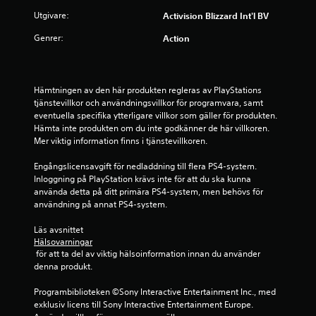
Utgivare:
Activision Blizzard Int'l BV
s
Genrer:
Action
e
r
Hämtningen av den här produkten regleras av PlayStations 
a
tjänstevillkor och användningsvillkor för programvara, samt 
eventuella specifika ytterligare villkor som gäller för produkten. 
t
Hämta inte produkten om du inte godkänner de här villkoren. 
Mer viktig information finns i tjänstevillkoren.
p
Engångslicensavgift för nedladdning till flera PS4-system. 
å
Inloggning på PlayStation krävs inte för att du ska kunna 
använda detta på ditt primära PS4-system, men behövs för 
3
användning på annat PS4-system.
b
Läs avsnittet 
Hälsovarningar
 för att ta del av viktig hälsoinformation innan du använder 
e
denna produkt.
t
Programbiblioteken ©Sony Interactive Entertainment Inc., med 
exklusiv licens till Sony Interactive Entertainment Europe. 
y