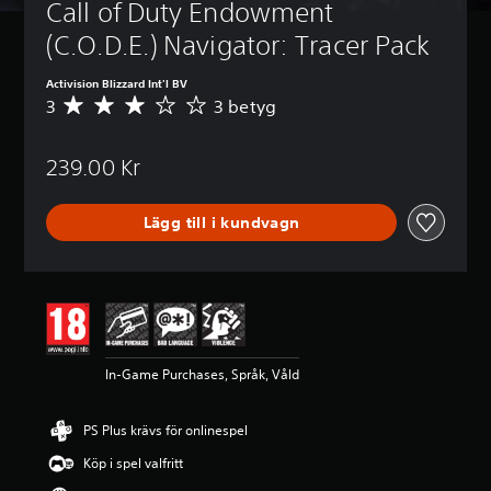
Call of Duty Endowment 
(C.O.D.E.) Navigator: Tracer Pack
Activision Blizzard Int'l BV
3
3 betyg
G
e
n
239.00 Kr
o
m
s
Lägg till i kundvagn
n
i
t
t
l
i
g
t
In-Game Purchases, Språk, Våld
b
e
t
PS Plus krävs för onlinespel
y
g
Köp i spel valfritt
p