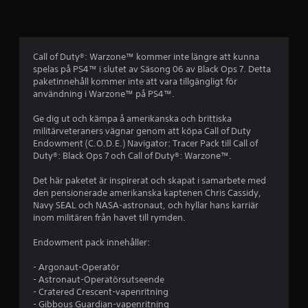
g
t
b
Call of Duty®: Warzone™ kommer inte längre att kunna
spelas på PS4™ i slutet av Säsong 06 av Black Ops 7. Detta
e
paketinnehåll kommer inte att vara tillgängligt för
användning i Warzone™ på PS4™.
t
Ge dig ut och kämpa å amerikanska och brittiska
y
militärveteraners vägnar genom att köpa Call of Duty
Endowment (C.O.D.E.) Navigator: Tracer Pack till Call of
g
Duty®: Black Ops 7 och Call of Duty®: Warzone™.
p
Det här paketet är inspirerat och skapat i samarbete med
den pensionerade amerikanska kaptenen Chris Cassidy,
å
Navy SEAL och NASA-astronaut, och hyllar hans karriär
inom militären från havet till rymden.
3
Endowment pack innehåller:
s
- Argonaut-Operatör
t
- Astronaut-Operatörsutseende
- Cratered Crescent-vapenritning
- Gibbous Guardian-vapenritning