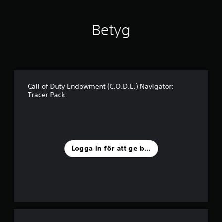
b
e
t
Betyg
y
g
Call of Duty Endowment (C.O.D.E.) Navigator:
Tracer Pack
Logga in för att ge betyg