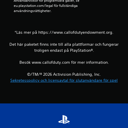
Användarvillkor för programvara gäller, se 
eu.playstation.com/legal för fullständiga 
g
användningsrättigheter.
*Läs mer på https://www.callofdutyendowment.org.
Det här paketet finns inte till alla plattformar och fungerar
troligen endast på PlayStation®.
Besök www.callofduty.com för mer information.
©/TM/® 2026 Activision Publishing, Inc.
Sekretesspolicy och licensavtal för slutanvändare för spel