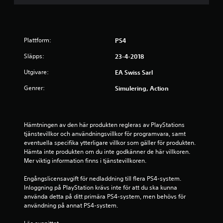
r
b
p
j
y
e
u
e
l
c
d
f
k
e
t
ö
n
Plattform:
PS4
l
r
i
l
l
y
Släpps:
23-4-2018
n
e
o
g
r
Utgivare:
EA Swiss Sarl
p
g
g
a
p
Genrer:
e
Simulering, Action
r
e
n
l
D
o
l
u
m
e
k
a
Hämtningen av den här produkten regleras av PlayStations 
r
a
t
tjänstevillkor och användningsvillkor för programvara, samt 
f
n
t
eventuella specifika ytterligare villkor som gäller för produkten. 
i
s
h
Hämta inte produkten om du inte godkänner de här villkoren. 
l
p
a
Mer viktig information finns i tjänstevillkoren.
m
e
n
v
l
d
Engångslicensavgift för nedladdning till flera PS4-system. 
i
a
k
Inloggning på PlayStation krävs inte för att du ska kunna 
s
s
o
använda detta på ditt primära PS4-system, men behövs för 
n
p
n
användning på annat PS4-system.
i
e
t
n
l
r