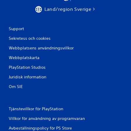
a
a
r
n
Land/region Sverige
a
a
m
t
t
a
Support
t
n
r
u
Sekretess och cookies
y
e
c
Webbplatsens användningsvillkor
l
k
l
a
Webbplatskarta
t
p
å
D
PlayStation Studios
k
u
Juridisk information
n
k
a
a
Om SIE
p
n
p
s
a
k
r
a
n
Tjänstevillkor för PlayStation
p
a
a
Villkor för användning av programvaran
s
m
n
a
Avbeställningspolicy för PS Store
a
n