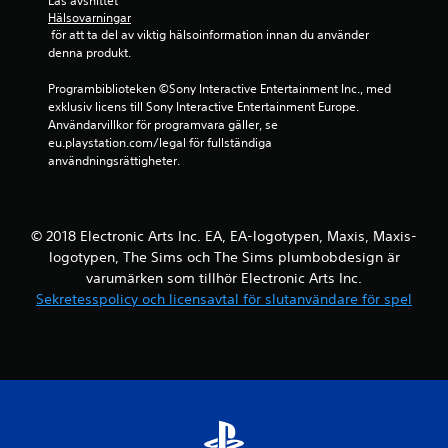
Läs avsnittet 
g
e
o
Hälsovarningar
(
t
 för att ta del av viktig hälsoinformation innan du använder 
l
e
o
denna produkt.
l
n
c
e
d
h
Programbiblioteken ©Sony Interactive Entertainment Inc., med 
n
a
n
exklusiv licens till Sony Interactive Entertainment Europe. 
v
s
a
Användarvillkor för programvara gäller, se 
i
t
v
eu.playstation.com/legal för fullständiga 
b
o
i
användningsrättigheter.
r
f
g
e
f
e
r
l
r
a
i
a
r
© 2018 Electronic Arts Inc. EA, EA-logotypen, Maxis, Maxis-
n
p
.
logotypen, The Sims och The Sims plumbobdesign är
e
å
s
varumärken som tillhör Electronic Arts Inc.
m
p
e
Sekretesspolicy och licensavtal för slutanvändare för spel
e
n
l
y
)
e
.
r
n
a
S
u
p
t