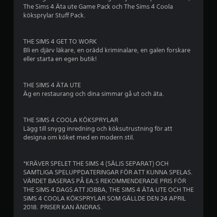
a
b
s
o
The Sims 4 Äta ute Game Pack och The Sims 4 Coola
u
p
r
köksprylar Stuff Pack.
s
a
e
m
a
a
l
s
s
t
THE SIMS 4 GET TO WORK
a
p
i
Bli en djärv läkare, en orädd kriminalare, en galen forskare
s
e
e
o
eller starta en egen butik!
l
u
n
e
t
r
f
t
a
ö
THE SIMS 4 ÄTA UTE
n
n
a
r
Äg en restaurang och dina simmar gå ut och äta.
ä
s
m
r
t
n
e
d
d
THE SIMS 4 COOLA KÖKSPRYLAR
a
u
p
l
Lägg till snygg inredning och köksutrustning för att
b
v
a
designa om köket med en modern stil.
b
i
å
s
l
a
ä
l
k
v
2
*KRÄVER SPELET THE SIMS 4 (SÄLJS SEPARAT) OCH
u
n
e
SAMTLIGA SPELUPPDATERINGAR FÖR ATT KUNNA SPELAS.
n
a
n
VÄRDET BASERAS PÅ EA:S REKOMMENDERADE PRIS FÖR
3
d
p
m
THE SIMS 4 DAGS ATT JOBBA, THE SIMS 4 ÄTA UTE OCH THE
e
p
e
SIMS 4 COOLA KÖKSPRYLAR SOM GÄLLDE DEN 24 APRIL
3
r
d
2018. PRISER KAN ÄNDRAS.
t
s
l