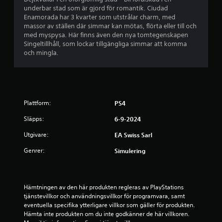
8
r
p
j
underbar stad som är gjord för romantik. Ciudad
y
e
u
Enamorada har 3 kvarter som utstrålar charm, med
b
l
c
d
massor av ställen där simmar kan mötas, flörta eller till och
f
k
e
med myspysa. Här finns även den nya tomtegenskapen
e
ö
n
l
Singeltillhåll, som lockar tillgängliga simmar att komma
r
i
l
och mingla.
t
l
n
e
o
g
r
p
y
g
a
p
e
r
e
g
n
l
D
Plattform:
PS4
o
l
u
m
e
Släpps:
6-9-2024
k
a
r
a
t
Utgivare:
EA Swiss Sarl
f
n
t
i
s
h
Genrer:
Simulering
l
p
a
m
e
n
v
l
d
i
a
k
Hämtningen av den här produkten regleras av PlayStations 
s
s
o
tjänstevillkor och användningsvillkor för programvara, samt 
n
p
n
eventuella specifika ytterligare villkor som gäller för produkten. 
i
e
t
Hämta inte produkten om du inte godkänner de här villkoren. 
n
l
r