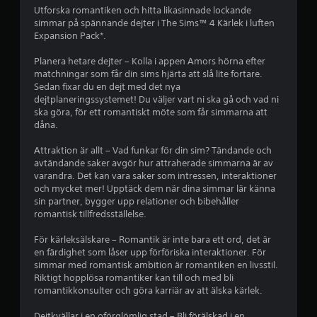
a
e
s
o
Utforska romantiken och hitta likasinnade lockande
u
p
r
simmar på spännande dejter i The Sims™ 4 Kärlek i luften
s
m
e
m
Expansion Pack*.
a
a
l
s
b
t
Planera hetare dejter – Kolla i appen Amors hörna efter
a
p
i
matchningar som får din sims hjärta att slå lite fortare.
s
e
a
o
Sedan fixar du en dejt med det nya
l
u
n
dejtplaneringssystemet! Du väljer vart ni ska gå och vad ni
e
t
s
f
ska göra, för ett romantiskt möte som får simmarna att
t
a
ö
dåna.
n
n
e
r
ä
s
m
Attraktion är allt – Vad funkar för din sim? Tändande och
r
r
n
e
avtändande saker avgör hur attraherade simmarna är av
d
d
a
varandra. Det kan vara saker som intressen, interaktioner
u
a
l
och mycket mer! Upptäck dem när dina simmar lär känna
b
v
a
sin partner, bygger upp relationer och bibehåller
b
i
t
s
romantisk tillfredsställelse.
l
a
ä
l
k
p
v
För kärleksälskare – Romantik är inte bara ett ord, det är
u
n
e
en färdighet som låser upp förföriska interaktioner. För
n
a
n
å
simmar med romantisk ambition är romantiken en livsstil.
d
p
m
Riktigt hopplösa romantiker kan till och med bli
e
p
e
romantikkonsulter och göra karriär av att älska kärlek.
8
r
d
t
s
l
Dejtkvällar i en oförglömlig stad – Bli förälskad i en