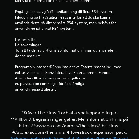
Mer viktig information finns i tjänstevillkoren.
g
e
o
(
t
l
Engångslicensavgift för nedladdning till flera PS4-system. 
e
o
l
Inloggning på PlayStation krävs inte för att du ska kunna 
n
c
e
använda detta på ditt primära PS4-system, men behövs för 
d
h
n
användning på annat PS4-system.
a
n
v
s
a
i
Läs avsnittet 
t
v
b
Hälsovarningar
o
i
r
 för att ta del av viktig hälsoinformation innan du använder 
f
g
e
denna produkt.
f
e
r
l
r
a
Programbiblioteken ©Sony Interactive Entertainment Inc., med 
i
a
r
exklusiv licens till Sony Interactive Entertainment Europe. 
n
p
.
Användarvillkor för programvara gäller, se 
e
å
eu.playstation.com/legal för fullständiga 
s
m
användningsrättigheter.
p
e
e
n
l
y
)
e
*Kräver The Sims 4 och alla speluppdateringar.
.
r
**Villkor & begränsningar gäller. Mer information finns på
n
https://www.ea.com/games/the-sims/the-sims-
a
S
u
4/store/addons/the-sims-4-lovestruck-expansion-pack.
p
t
Sekretesspolicy och licensavtal för slutanvändare för spel