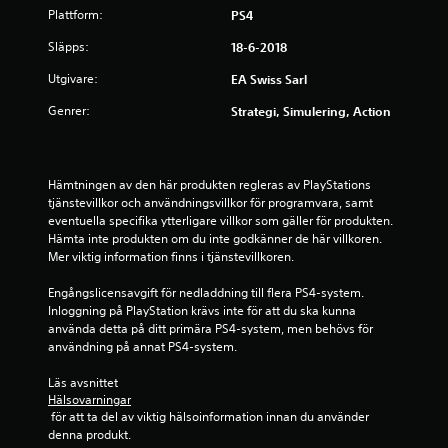
r
p
Plattform:
j
PS4
y
e
t
u
l
c
Släpps:
18-6-2018
d
f
k
y
e
ö
Utgivare:
EA Swiss Sarl
n
l
r
i
g
l
Genrer:
l
Strategi, Simulering, Action
n
e
o
g
r
p
g
a
p
e
r
e
Hämtningen av den här produkten regleras av PlayStations 
n
l
tjänstevillkor och användningsvillkor för programvara, samt 
D
o
l
eventuella specifika ytterligare villkor som gäller för produkten. 
u
m
e
Hämta inte produkten om du inte godkänner de här villkoren. 
k
a
r
Mer viktig information finns i tjänstevillkoren.
a
t
f
n
t
i
Engångslicensavgift för nedladdning till flera PS4-system. 
s
h
l
Inloggning på PlayStation krävs inte för att du ska kunna 
p
a
m
använda detta på ditt primära PS4-system, men behövs för 
e
n
v
användning på annat PS4-system.
l
d
i
a
k
s
Läs avsnittet 
s
o
n
Hälsovarningar
p
n
 för att ta del av viktig hälsoinformation innan du använder 
i
e
t
denna produkt.
n
l
r