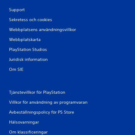
a
a
r
n
Support
a
a
m
Sekretess och cookies
t
t
a
Webbplatsens användningsvillkor
t
n
r
u
Webbplatskarta
y
e
c
PlayStation Studios
l
k
l
a
Juridisk information
t
p
å
D
Om SIE
k
u
n
k
a
a
p
n
Tjänstevillkor för PlayStation
p
s
a
k
Villkor för användning av programvaran
r
a
n
Avbeställningspolicy för PS Store
p
a
a
Hälsovarningar
s
m
n
a
Om klassificeringar
a
n