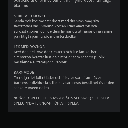
a
a
och dekorationer med teman, från rymdrobotar till roliga
s
o
u
blommor.
p
r
s
s
e
m
a
STRID MED MONSTER
a
l
e
s
Samla och byt monsterkort med din sims magiska
t
a
p
favoritvarelser. Använd korten i den elektroniska
i
r
s
e
stridsstationen och ge dem liv när du utmanar dina vänner
o
l
på riktigt spännande monsterdueller.
u
n
a
e
t
f
t
LEK MED DOCKOR
a
ö
t
n
Med den helt nya dockteatern och lite fantasi kan
n
r
ä
simmarna berätta lustiga historier som roar en publik
s
m
p
r
bestående av familj och vänner.
n
e
d
d
a
u
å
BARNMODE
l
b
v
Trendiga, lekfulla kläder och frisyrer som framhäver
a
b
i
barnens individuella stil eller visar deras besatthet över den
4
s
l
senaste tweenidolen.
a
ä
l
1
k
v
u
*KRÄVER SPELET THE SIMS 4 (SÄLJS SEPARAT) OCH ALLA
n
e
n
SPELUPPDATERINGAR FÖR ATT SPELA.
2
a
n
d
p
m
e
b
p
e
r
d
t
s
e
l