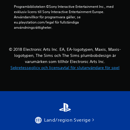
g
e
o
Programbiblioteken ©Sony Interactive Entertainment Inc., med 
(
t
l
exklusiv licens till Sony Interactive Entertainment Europe. 
e
o
l
Användarvillkor för programvara gäller, se 
n
c
e
eu.playstation.com/legal för fullständiga 
d
h
n
användningsrättigheter.
a
n
v
s
a
i
t
v
b
o
i
r
f
© 2018 Electronic Arts Inc. EA, EA-logotypen, Maxis, Maxis-
g
e
f
e
logotypen, The Sims och The Sims plumbobdesign är
r
l
r
varumärken som tillhör Electronic Arts Inc.
a
i
a
Sekretesspolicy och licensavtal för slutanvändare för spel
r
n
p
.
e
å
s
m
p
e
e
n
l
y
)
e
.
r
n
a
Land/region Sverige
S
u
p
t