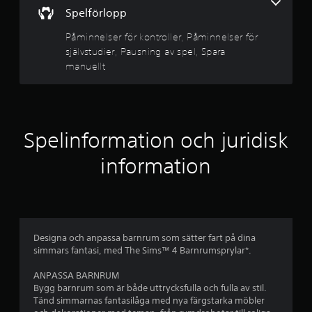
j
ä
.
u
Spelförlopp
n
ä
e
d
Påminnelser för kontroller, Påminnelser för
l
P
a
r
självstudier, Pausning av spel, Spara
l
a
p
manuellt
a
u
å
n
s
s
s
p
i
n
o
a
g
i
k
n
n
r
a
Spelinformation och juridisk
a
g
r
l
a
a
n
information
e
v
a
r
s
v
v
p
i
V
f
s
e
i
a
l
s
s
e
u
D
Designa och anpassa barnrum som sätter fart på dina
.
e
u
simmars fantasi, med The Sims™ 4 Barnrumsprylar*.
m
l
k
l
a
ANPASSA BARNRUM
K
b
i
n
Bygg barnrum som är både uttrycksfulla och fulla av stil.
a
n
p
Tänd simmarnas fantasilåga med nya färgstarka möbler
n
f