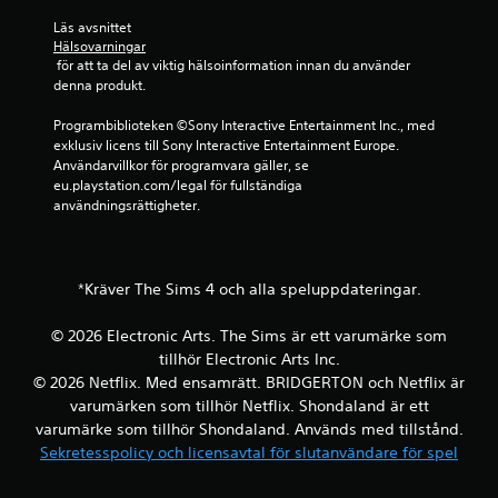
g
e
o
(
Läs avsnittet 
t
l
e
Hälsovarningar
o
l
 för att ta del av viktig hälsoinformation innan du använder 
n
c
e
denna produkt.
d
h
n
a
n
v
Programbiblioteken ©Sony Interactive Entertainment Inc., med 
s
a
i
exklusiv licens till Sony Interactive Entertainment Europe. 
t
v
b
Användarvillkor för programvara gäller, se 
o
i
r
eu.playstation.com/legal för fullständiga 
f
g
e
användningsrättigheter.
f
e
r
l
r
a
i
a
r
n
p
.
e
*Kräver The Sims 4 och alla speluppdateringar.
å
s
m
p
e
© 2026 Electronic Arts. The Sims är ett varumärke som
e
n
tillhör Electronic Arts Inc.
l
y
© 2026 Netflix. Med ensamrätt. BRIDGERTON och Netflix är
)
e
varumärken som tillhör Netflix. Shondaland är ett
.
r
varumärke som tillhör Shondaland. Används med tillstånd.
n
a
Sekretesspolicy och licensavtal för slutanvändare för spel
S
u
p
t