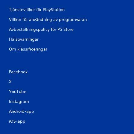
b
u
b
Tjänstevillkor för PlayStation
e
t
l
Villkor för användning av programvaran
e
l
l
a
Avbeställningspolicy för PS Store
l
s
e
p
Hälsovarningar
r
a
i
r
Om klassificeringar
n
a
o
-
m
p
e
u
Facebook
n
n
v
k
X
i
t
s
e
YouTube
s
r
t
Instagram
s
i
å
Android-app
d
a
s
t
iOS-app
g
t
r
d
ä
u