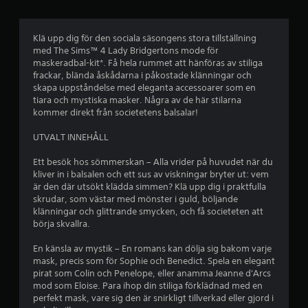
a
b
s
o
u
p
r
s
a
e
m
a
Klä upp dig för den sociala säsongens stora tillställning
a
l
s
med The Sims™ 4 Lady Bridgertons mode för
s
t
a
p
maskeradbal-kit*. Få hela rummet att hänföras av stiliga
i
s
e
frackar, blända åskådarna i påkostade klänningar och
e
o
l
skapa uppståndelse med eleganta accessoarer som en
u
n
e
tiara och mystiska masker. Några av de här stilarna
t
r
f
t
kommer direkt från societetens balsalar!
a
ö
n
n
a
r
ä
UTVALT INNEHÅLL
s
m
r
n
e
t
d
Ett besök hos sömmerskan – Alla vrider på huvudet när du
d
a
u
kliver in i balsalen och ett sus av viskningar bryter ut: vem
l
p
b
v
är den där utsökt klädda simmen? Klä upp dig i praktfulla
a
b
i
skrudar, som västar med mönster i guld, böljande
s
å
l
klänningar och glittrande smycken, och få societeten att
a
ä
l
börja skvallra.
k
v
2
u
n
e
n
En känsla av mystik – En romans kan dölja sig bakom varje
a
n
b
d
mask, precis som för Sophie och Benedict. Spela en elegant
p
m
e
pirat som Colin och Penelope, eller anamma Jeanne d'Arcs
p
e
e
r
mod som Eloise. Para ihop din stiliga förklädnad med en
d
t
s
perfekt mask, vare sig den är snirkligt tillverkad eller gjord i
l