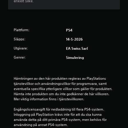
r
p
enkelt silke.
t
j
y
e
u
l
c
y
d
f
k
e
ö
g
n
l
r
i
Plattform:
l
PS4
l
n
e
o
Släpps:
14-5-2026
g
r
p
g
a
p
Utgivare:
EA Swiss Sarl
e
r
e
n
Genrer:
l
Simulering
D
o
l
u
m
e
k
a
r
a
t
f
Hämtningen av den här produkten regleras av PlayStations 
n
t
i
tjänstevillkor och användningsvillkor för programvara, samt 
s
h
l
eventuella specifika ytterligare villkor som gäller för produkten. 
p
a
m
Hämta inte produkten om du inte godkänner de här villkoren. 
e
n
v
Mer viktig information finns i tjänstevillkoren.
l
d
i
a
k
s
Engångslicensavgift för nedladdning till flera PS4-system. 
s
o
n
Inloggning på PlayStation krävs inte för att du ska kunna 
p
n
i
använda detta på ditt primära PS4-system, men behövs för 
e
t
n
användning på annat PS4-system.
l
r