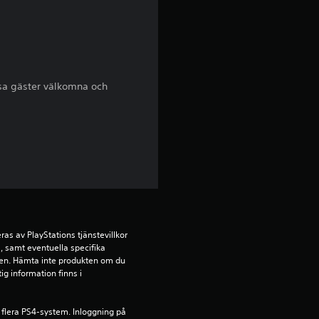
r
n
o
lsa gäster välkomna och
r
a
v
f
e
s av PlayStations tjänstevillkor 
 samt eventuella specifika 
m
kten. Hämta inte produkten om du 
ig information finns i 
b
 flera PS4-system. Inloggning på 