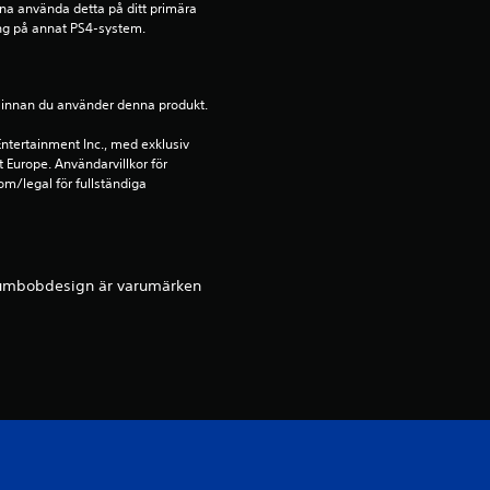
a
nna använda detta på ditt primära 
ng på annat PS4-system.
s
e
ion innan du använder denna produkt.
r
ntertainment Inc., med exklusiv 
t Europe. Användarvillkor för 
a
m/legal för fullständiga 
t
p
plumbobdesign är varumärken
å
5
8
9