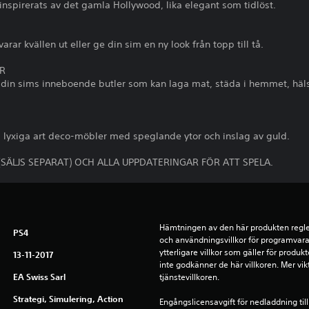
nspirerats av det gamla Hollywood, lika elegant som tidlöst.
rar kvällen ut eller ge din sim en ny look från topp till tå.
ER
 på din sims inneboende butler som kan laga mat, städa i hemmet, hä
lyxiga art deco-möbler med speglande ytor och inslag av guld.
 (SÄLJS SEPARAT) OCH ALLA UPPDATERINGAR FÖR ATT SPELA.
Hämtningen av den här produkten reglera
PS4
och användningsvillkor för programvara,
ytterligare villkor som gäller för produ
13-11-2017
inte godkänner de här villkoren. Mer vikt
EA Swiss Sarl
tjänstevillkoren.
Strategi, Simulering, Action
Engångslicensavgift för nedladdning till