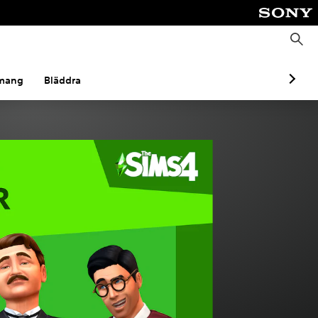
S
ö
k
mang
Bläddra