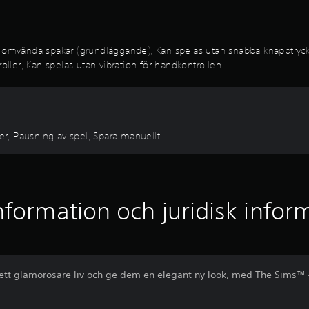
a omvända spakar (grundläggande), Kan spelas utan snabba knapptryckn
oller, Kan spelas utan vibration för handkontrollen
ier, Pausning av spel, Spara manuellt
nformation och juridisk infor
tt glamorösare liv och ge dem en elegant ny look, med The Sims™ 4