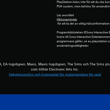
PlayStation krävs inte för att du ska ku
PS4-system, men behövs för användni
Läs avsnittet 
Hälsovarningar
 för att ta del av viktig hälsoinformat
Programbiblioteken ©Sony Interactive E
licens till Sony Interactive Entertainmen
programvara gäller, se eu.playstation.co
användningsrättigheter.
. EA, EA-logotypen, Maxis, Maxis-logotypen, The Sims och The Sims 
som tillhör Electronic Arts Inc.
Sekretesspolicy och licensavtal för slutanvändare för spel