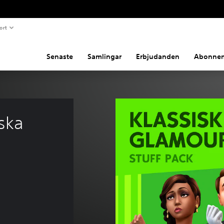
ort
Senaste
Samlingar
Erbjudanden
Abonne
ska 
å 99.00 Kr