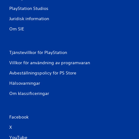
p
m
p
PlayStation Studios
a
a
å
r
Juridisk information
t
.
e
Om SIE
n
K
m
a
i
n
l
Tjänstevillkor för PlayStation
j
s
ö
p
Villkor för användning av programvaran
u
e
t
Avbeställningspolicy för PS Store
l
a
a
Hälsovarningar
n
s
k
u
Om klassificeringar
o
t
n
a
s
e
n
Facebook
k
s
v
n
X
e
a
n
b
YouTube