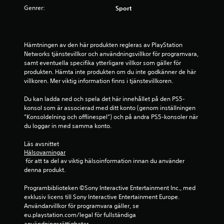
p
r
p
Genrer:
Sport
e
e
l
a
l
k
a
o
t
s
Hämtningen av den här produkten regleras av PlayStation 
n
p
Networks tjänstevillkor och användningsvillkor för programvara, 
t
p
e
samt eventuella specifika ytterligare villkor som gäller för 
r
l
produkten. Hämta inte produkten om du inte godkänner de här 
o
å
e
villkoren. Mer viktig information finns i tjänstevillkoren.
l
t
l
2
o
Du kan ladda ned och spela det här innehållet på den PS5-
e
c
konsol som är associerad med ditt konto (genom inställningen 
r
h
5
”Konsoldelning och offlinespel”) och på andra PS5-konsoler när 
n
n
du loggar in med samma konto.
a
a
1
n
v
Läs avsnittet 
ä
i
Hälsovarningar
8
r
g
 för att ta del av viktig hälsoinformation innan du använder 
s
e
denna produkt.
b
o
r
m
a
Programbiblioteken ©Sony Interactive Entertainment Inc., med 
e
h
p
exklusiv licens till Sony Interactive Entertainment Europe. 
e
å
Användarvillkor för programvara gäller, se 
t
l
m
eu.playstation.com/legal för fullständiga 
s
e
användningsrättigheter.