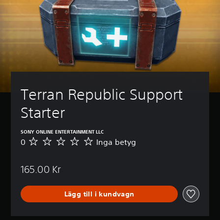
Terran Republic Support 
Starter
SONY ONLINE ENTERTAINMENT LLC
0
Inga betyg
I
n
g
165.00 Kr
a
b
e
Lägg till i kundvagn
t
y
g