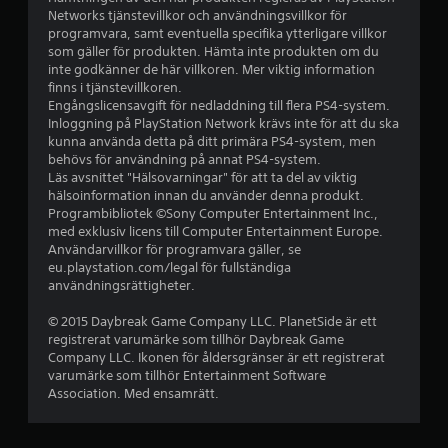
Networks tjänstevillkor och användningsvillkor för
programvara, samt eventuella specifika ytterligare villkor
som gäller för produkten. Hämta inte produkten om du
inte godkänner de här villkoren. Mer viktig information
finns i tjänstevillkoren.
Engångslicensavgift för nedladdning till flera PS4-system.
Inloggning på PlayStation Network krävs inte för att du ska
kunna använda detta på ditt primära PS4-system, men
behövs för användning på annat PS4-system.
Läs avsnittet "Hälsovarningar" för att ta del av viktig
hälsoinformation innan du använder denna produkt.
Programbibliotek ©Sony Computer Entertainment Inc.,
med exklusiv licens till Computer Entertainment Europe.
Användarvillkor för programvara gäller, se
eu.playstation.com/legal för fullständiga
användningsrättigheter.
© 2015 Daybreak Game Company LLC. PlanetSide är ett
registrerat varumärke som tillhör Daybreak Game
Company LLC. Ikonen för åldersgränser är ett registrerat
varumärke som tillhör Entertainment Software
Association. Med ensamrätt.