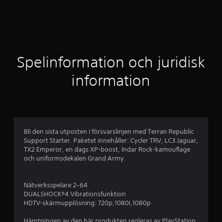
y
g
Spelinformation och juridisk
information
Bli den sista utposten i försvarslinjen med Terran Republic
Support Starter. Paketet innehåller: Cycler TRV, LC3 Jaguar,
TX2 Emperor, en dags XP-boost, Indar Rock-kamouflage
och uniformsdekalen Grand Army.
Nätverksspelare 2–64
DUALSHOCK®4 Vibrationsfunktion
HDTV-skärmupplösning: 720p,1080i,1080p
Hämtningen av den här produkten regleras av PlayStation