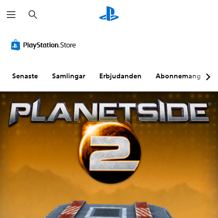
S
ö
k
Senaste
Samlingar
Erbjudanden
Abonnemang