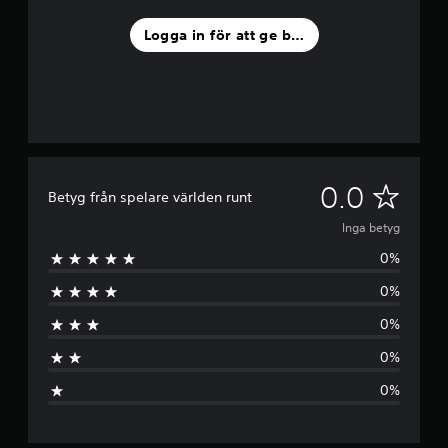
Logga in för att ge betyg
I
0.0
Betyg från spelare världen runt
n
Inga betyg
0%
g
0%
a
0%
b
0%
e
0%
t