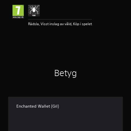
l
i
g
t
Rädsla, Visst inslag av våld, Köp i spelet
b
e
t
y
g
p
å
4
.
Betyg
7
1
s
t
j
ä
r
Enchanted Wallet (Gil)
n
o
r
a
v