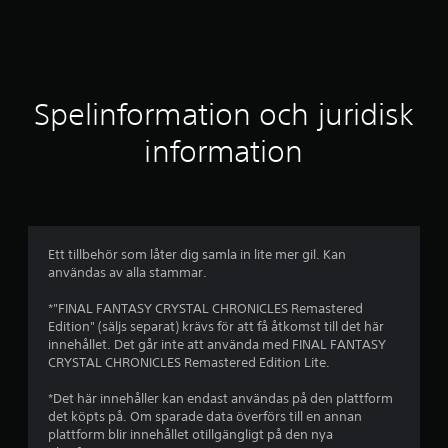
t
t
l
Spelinformation och juridisk
i
information
g
t
b
Ett tillbehör som låter dig samla in lite mer gil. Kan
användas av alla stammar.
e
*"FINAL FANTASY CRYSTAL CHRONICLES Remastered
t
Edition" (säljs separat) krävs för att få åtkomst till det här
innehållet. Det går inte att använda med FINAL FANTASY
y
CRYSTAL CHRONICLES Remastered Edition Lite.
g
*Det här innehåller kan endast användas på den plattform
det köpts på. Om sparade data överförs till en annan
p
plattform blir innehållet otillgängligt på den nya