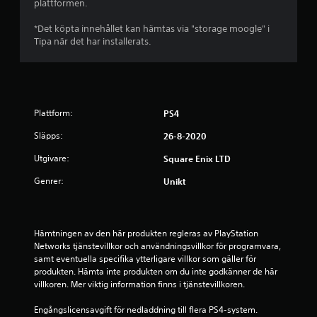
plattformen.
å
*Det köpta innehållet kan hämtas via "storage moogle" i
4
Tipa när det har installerats.
.
7
Plattform:
PS4
1
Släpps:
26-8-2020
s
Utgivare:
Square Enix LTD
t
Genrer:
Unikt
j
ä
Hämtningen av den här produkten regleras av PlayStation 
Networks tjänstevillkor och användningsvillkor för programvara, 
r
samt eventuella specifika ytterligare villkor som gäller för 
produkten. Hämta inte produkten om du inte godkänner de här 
n
villkoren. Mer viktig information finns i tjänstevillkoren.
o
Engångslicensavgift för nedladdning till flera PS4-system. 