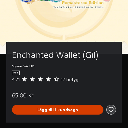
Enchanted Wallet (Gil)
Square Enix LTD
PS4
4.71
17 betyg
G
e
n
65.00 Kr
o
m
s
Lägg till i kundvagn
n
i
t
t