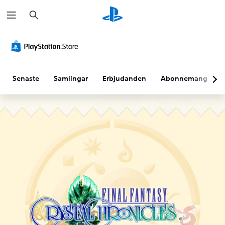
S
ö
k
Senaste
Samlingar
Erbjudanden
Abonnemang