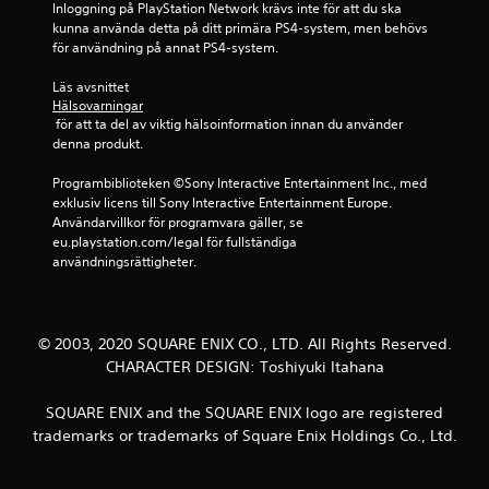
Inloggning på PlayStation Network krävs inte för att du ska 
r
kunna använda detta på ditt primära PS4-system, men behövs 
för användning på annat PS4-system.
a
Läs avsnittet 
v
Hälsovarningar
 för att ta del av viktig hälsoinformation innan du använder 
f
denna produkt.
e
Programbiblioteken ©Sony Interactive Entertainment Inc., med 
exklusiv licens till Sony Interactive Entertainment Europe. 
m
Användarvillkor för programvara gäller, se 
eu.playstation.com/legal för fullständiga 
b
användningsrättigheter.
a
s
© 2003, 2020 SQUARE ENIX CO., LTD. All Rights Reserved.
CHARACTER DESIGN: Toshiyuki Itahana
e
SQUARE ENIX and the SQUARE ENIX logo are registered
r
trademarks or trademarks of Square Enix Holdings Co., Ltd.
a