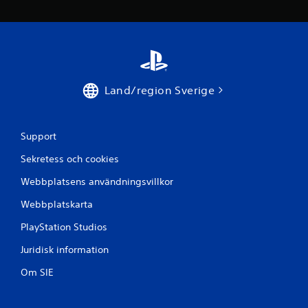
t
p
å
1
Land/region Sverige
7
b
Support
Sekretess och cookies
e
Webbplatsens användningsvillkor
t
Webbplatskarta
y
PlayStation Studios
g
Juridisk information
Om SIE