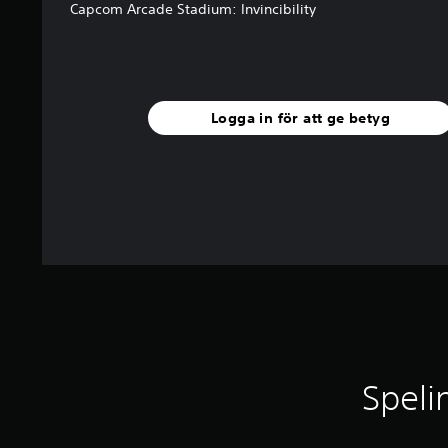
e
Capcom Arcade Stadium: Invincibility
t
y
g
Logga in för att ge betyg
Speli