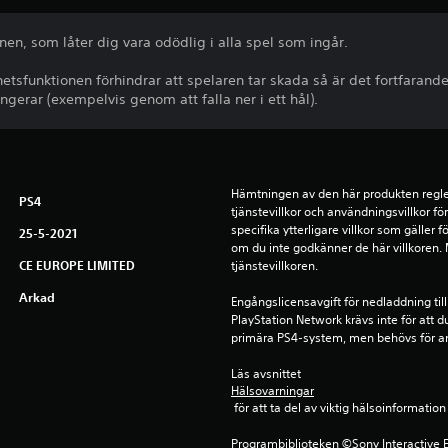
en, som låter dig vara odödlig i alla spel som ingår.
tsfunktionen förhindrar att spelaren tar skada så är det fortfarande 
ngerar (exempelvis genom att falla ner i ett hål).
Hämtningen av den här produkten regle
PS4
tjänstevillkor och användningsvillkor f
specifika ytterligare villkor som gäller 
25-5-2021
om du inte godkänner de här villkoren. Me
CE EUROPE LIMITED
tjänstevillkoren.
Arkad
Engångslicensavgift för nedladdning till
PlayStation Network krävs inte för att d
primära PS4-system, men behövs för a
Läs avsnittet 
Hälsovarningar
 för att ta del av viktig hälsoinformat
Programbiblioteken ©Sony Interactive E