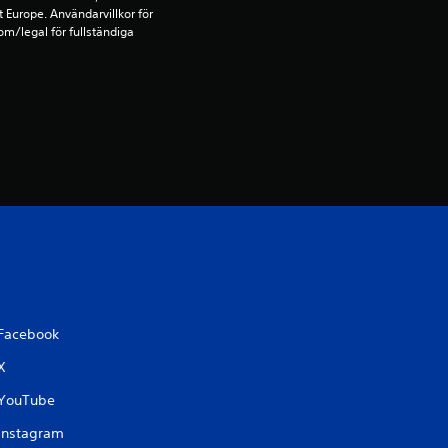
4
t Europe. Användarvillkor för 
m/legal för fullständiga 
.
6
2
s
t
j
ä
r
Facebook
X
n
YouTube
o
Instagram