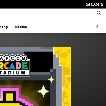
S
ö
k
mang
Bläddra