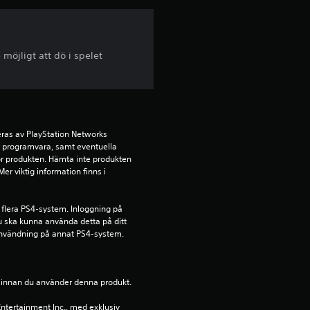
i
g
möjligt att dö i spelet
t
b
e
ras av PlayStation Networks 
ör programvara, samt eventuella 
för produkten. Hämta inte produkten 
t
r viktig information finns i 
y
 flera PS4-system. Inloggning på 
g
u ska kunna använda detta på ditt 
nvändning på annat PS4-system.
p
å
ion innan du använder denna produkt.
ntertainment Inc., med exklusiv 