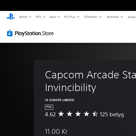
Butik
PS5
Spel
PS Plus
Tillbehör
Nyheter
Supp
Capcom Arcade Sta
Invincibility
CE EUROPE LIMITED
PS4
4.62
125 betyg
G
e
n
11.00 Kr
o